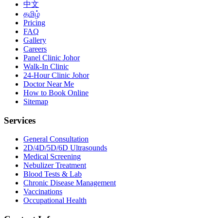
中文
தமிழ்
Pricing
FAQ
Gallery
Careers
Panel Clinic Johor
Walk-In Clinic
24-Hour Clinic Johor
Doctor Near Me
How to Book Online
Sitemap
Services
General Consultation
2D/4D/5D/6D Ultrasounds
Medical Screening
Nebulizer Treatment
Blood Tests & Lab
Chronic Disease Management
Vaccinations
Occupational Health