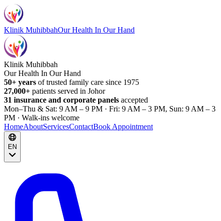
Klinik Muhibbah
Our Health In Our Hand
Klinik Muhibbah
Our Health In Our Hand
50+ years
of trusted family care since 1975
27,000+
patients served in Johor
31 insurance and corporate panels
accepted
Mon–Thu & Sat: 9 AM – 9 PM · Fri: 9 AM – 3 PM, Sun: 9 AM – 3
PM · Walk-ins welcome
Home
About
Services
Contact
Book Appointment
EN