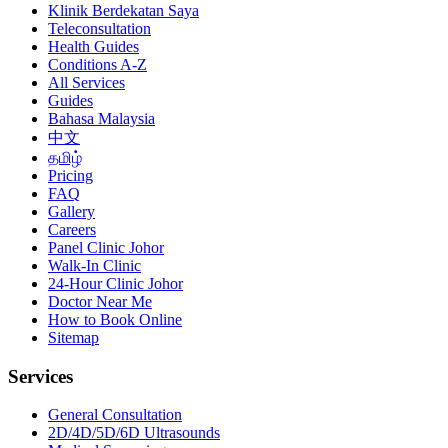
Klinik Berdekatan Saya
Teleconsultation
Health Guides
Conditions A-Z
All Services
Guides
Bahasa Malaysia
中文
தமிழ்
Pricing
FAQ
Gallery
Careers
Panel Clinic Johor
Walk-In Clinic
24-Hour Clinic Johor
Doctor Near Me
How to Book Online
Sitemap
Services
General Consultation
2D/4D/5D/6D Ultrasounds