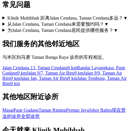
常见问题
Klinik Muhibbah 距离Jalan Cendana, Taman Cendana多远？
▼
从Jalan Cendana, Taman Cendana来需要预约吗？
▼
为Jalan Cendana, Taman Cendana居民提供哪些服务？
▼
我们服务的其他邻近地区
与本区到马赛 Taman Bunga Raya 诊所的车程相近。
Jalan Cendana 13, Taman Cendana
9 km
Bandar Layangkasa, Pasir
Gudang
9 km
Jalan 9/7, Taman Air Biru
9 km
Jalan 9/9, Taman Air
Biru
9 km
Jalan Jati, Taman Air Biru
9 km
Jalan Tembusu, Taman Air
Biru
9 km
其他地区附近诊所
Masai
Pasir Gudang
Taman Rinting
Permas Jaya
Johor Bahru
现在营
业的诊所
全部诊所
今天就来 Klinik Muhibbah