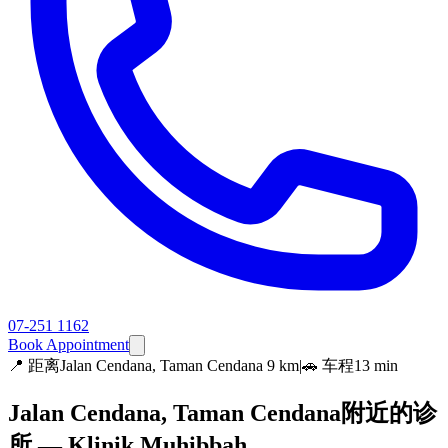
07-251 1162
Book Appointment
📍
距离Jalan Cendana, Taman Cendana 9 km
|
🚗 车程13 min
Jalan Cendana, Taman Cendana附近的诊
所 — Klinik Muhibbah