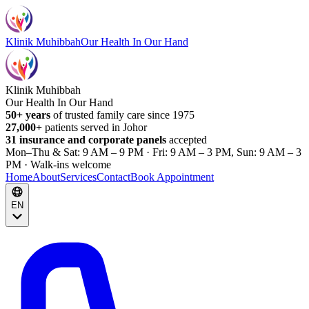
Klinik Muhibbah
Our Health In Our Hand
Klinik Muhibbah
Our Health In Our Hand
50+ years
of trusted family care since 1975
27,000+
patients served in Johor
31 insurance and corporate panels
accepted
Mon–Thu & Sat: 9 AM – 9 PM · Fri: 9 AM – 3 PM, Sun: 9 AM – 3
PM · Walk-ins welcome
Home
About
Services
Contact
Book Appointment
EN