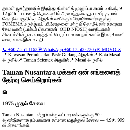
தாமன் நுசந்தராவில் இருந்து கிளினிக் முஹிப்பா சுமார் 5 கி.மீ., 9–
12 நிமிடப் பயணத் தொலைவில் அமைந்துள்ளது. பாசிர் குடாங்
தொழில் பகுதிக்கு அருகில் வசிக்கும் தொழிலாளர்களுக்கு
FOMEMA மருத்துவப் பரிசோதனை மற்றும் தொழில்சார் சுகாதார
சேவைகள் (டாக்டர் பிரபாகரன், OHD NIOSH) வசதியாகக்
கிடைக்கின்றன. வாரத்தின் பெரும்பாலான நாட்களில் இரவு 9 மணி
வரை வாக்-இன் வசதி.
📞 +60 7-251 1162
💬 WhatsApp +60 17-500 7205
📅 MOVO-X
📍
Kawasan Perindustrian Pasir Gudang அருகில்
📍
Kota Masai
அருகில்
📍
Taman Scientex அருகில்
📍
Masai அருகில்
Taman Nusantara மக்கள் ஏன் எங்களைத்
தேர்வு செய்கிறார்கள்
🏥
1975 முதல் சேவை
Taman Nusantara மற்றும் சுற்றுவட்டார மக்களுக்கு 50+
ஆண்டுகளாக நம்பகமான தரமான மருத்துவ சேவை — 4.9★, 999
விமர்சனங்கள்.