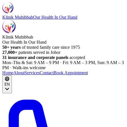
Klinik Muhibbah
Our Health In Our Hand
Klinik Muhibbah
Our Health In Our Hand
50+ years
of trusted family care since 1975
27,000+
patients served in Johor
31 insurance and corporate panels
accepted
Mon–Thu & Sat: 9 AM – 9 PM · Fri: 9 AM – 3 PM, Sun: 9 AM – 3
PM · Walk-ins welcome
Home
About
Services
Contact
Book Appointment
EN