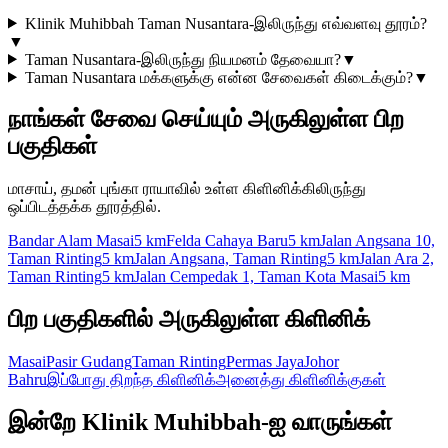
Klinik Muhibbah Taman Nusantara-இலிருந்து எவ்வளவு தூரம்?
▼
Taman Nusantara-இலிருந்து நியமனம் தேவையா?
▼
Taman Nusantara மக்களுக்கு என்ன சேவைகள் கிடைக்கும்?
▼
நாங்கள் சேவை செய்யும் அருகிலுள்ள பிற
பகுதிகள்
மாசாய், தமன் புங்கா ராயாவில் உள்ள கிளினிக்கிலிருந்து
ஒப்பிடத்தக்க தூரத்தில்.
Bandar Alam Masai
5 km
Felda Cahaya Baru
5 km
Jalan Angsana 10,
Taman Rinting
5 km
Jalan Angsana, Taman Rinting
5 km
Jalan Ara 2,
Taman Rinting
5 km
Jalan Cempedak 1, Taman Kota Masai
5 km
பிற பகுதிகளில் அருகிலுள்ள கிளினிக்
Masai
Pasir Gudang
Taman Rinting
Permas Jaya
Johor
Bahru
இப்போது திறந்த கிளினிக்
அனைத்து கிளினிக்குகள்
இன்றே Klinik Muhibbah-ஐ வாருங்கள்