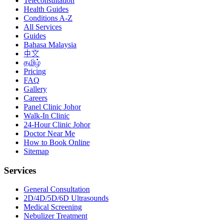
Teleconsultation
Health Guides
Conditions A-Z
All Services
Guides
Bahasa Malaysia
中文
தமிழ்
Pricing
FAQ
Gallery
Careers
Panel Clinic Johor
Walk-In Clinic
24-Hour Clinic Johor
Doctor Near Me
How to Book Online
Sitemap
Services
General Consultation
2D/4D/5D/6D Ultrasounds
Medical Screening
Nebulizer Treatment