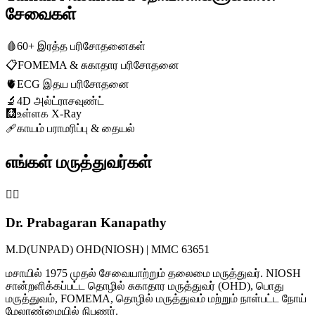
சேவைகள்
🩸
60+ இரத்த பரிசோதனைகள்
📋
FOMEMA & சுகாதார பரிசோதனை
🫀
ECG இதய பரிசோதனை
🔬
4D அல்ட்ராசவுண்ட்
🩻
உள்ளக X-Ray
🩹
காயம் பராமரிப்பு & தையல்
எங்கள் மருத்துவர்கள்
👨‍⚕️
Dr. Prabagaran Kanapathy
M.D(UNPAD) OHD(NIOSH) | MMC 63651
மசாயில் 1975 முதல் சேவையாற்றும் தலைமை மருத்துவர். NIOSH
சான்றளிக்கப்பட்ட தொழில் சுகாதார மருத்துவர் (OHD), பொது
மருத்துவம், FOMEMA, தொழில் மருத்துவம் மற்றும் நாள்பட்ட நோய்
மேலாண்மையில் நிபுணர்.