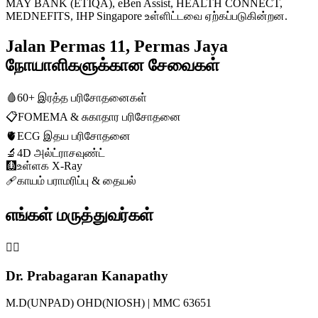
MAY BANK (ETIQA), eBen Assist, HEALTH CONNECT,
MEDNEFITS, IHP Singapore உள்ளிட்டவை ஏற்கப்படுகின்றன.
Jalan Permas 11, Permas Jaya
நோயாளிகளுக்கான சேவைகள்
🩸
60+ இரத்த பரிசோதனைகள்
📋
FOMEMA & சுகாதார பரிசோதனை
🫀
ECG இதய பரிசோதனை
🔬
4D அல்ட்ராசவுண்ட்
🩻
உள்ளக X-Ray
🩹
காயம் பராமரிப்பு & தையல்
எங்கள் மருத்துவர்கள்
👨‍⚕️
Dr. Prabagaran Kanapathy
M.D(UNPAD) OHD(NIOSH) | MMC 63651