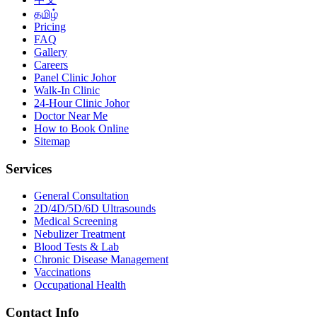
தமிழ்
Pricing
FAQ
Gallery
Careers
Panel Clinic Johor
Walk-In Clinic
24-Hour Clinic Johor
Doctor Near Me
How to Book Online
Sitemap
Services
General Consultation
2D/4D/5D/6D Ultrasounds
Medical Screening
Nebulizer Treatment
Blood Tests & Lab
Chronic Disease Management
Vaccinations
Occupational Health
Contact Info