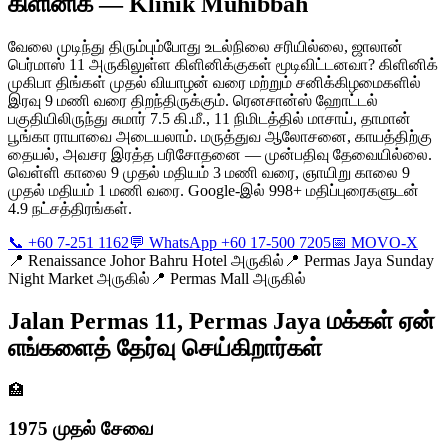
கிளினிக் — Klinik Muhibbah
வேலை முடிந்து திரும்பும்போது உடல்நிலை சரியில்லை, ஜாலான்
பெர்மாஸ் 11 அருகிலுள்ள கிளினிக்குகள் மூடிவிட்டனவா? கிளினிக்
முகிபா திங்கள் முதல் வியாழன் வரை மற்றும் சனிக்கிழமைகளில்
இரவு 9 மணி வரை திறந்திருக்கும். ரெனசான்ஸ் ஹோட்டல்
பகுதியிலிருந்து சுமார் 7.5 கி.மீ., 11 நிமிடத்தில் மாசாய், தாமான்
பூங்கா ராயாவை அடையலாம். மருத்துவ ஆலோசனை, காயத்திற்கு
தையல், அவசர இரத்த பரிசோதனை — முன்பதிவு தேவையில்லை.
வெள்ளி காலை 9 முதல் மதியம் 3 மணி வரை, ஞாயிறு காலை 9
முதல் மதியம் 1 மணி வரை. Google-இல் 998+ மதிப்புரைகளுடன்
4.9 நட்சத்திரங்கள்.
📞 +60 7-251 1162
💬 WhatsApp +60 17-500 7205
📅 MOVO-X
📍
Renaissance Johor Bahru Hotel அருகில்
📍
Permas Jaya Sunday
Night Market அருகில்
📍
Permas Mall அருகில்
Jalan Permas 11, Permas Jaya மக்கள் ஏன்
எங்களைத் தேர்வு செய்கிறார்கள்
🏥
1975 முதல் சேவை