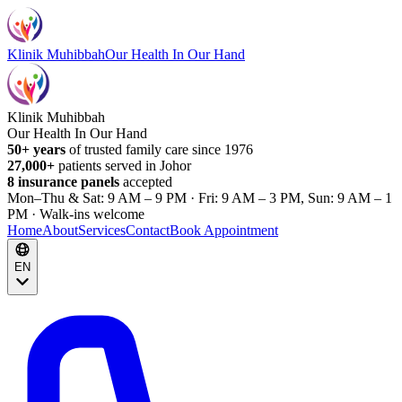
Klinik Muhibbah
Our Health In Our Hand
Klinik Muhibbah
Our Health In Our Hand
50+ years
of trusted family care since 1976
27,000+
patients served in Johor
8 insurance panels
accepted
Mon–Thu & Sat: 9 AM – 9 PM · Fri: 9 AM – 3 PM, Sun: 9 AM – 1
PM · Walk-ins welcome
Home
About
Services
Contact
Book Appointment
EN