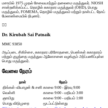
மசாயில் 1975 முதல் சேவையாற்றும் தலைமை மருத்துவர். NIOSH
சான்றளிக்கப்பட்ட தொழில் சுகாதார மருத்துவர் (OHD), பொது
மருத்துவம், FOMEMA, தொழில் மருத்துவம் மற்றும் நாள்பட்ட நோய்
மேலாண்மையில் நிபுணர்.
👩‍⚕️
Dr. Kirubah Sai Patnaik
MMC 93850
அடிப்படை சிகிச்சை, சுகாதார பரிசோதனை, பெண்கள் சுகாதாரம்
மற்றும் குழந்தை மருத்துவ ஆலோசனை வழங்கும் அர்ப்பணிப்புள்ள
பொது மருத்துவர்.
வேலை நேரம்
நாள்
நேரம்
திங்கள்–வியாழன் & சனி
காலை 9:00 - இரவு 9:00
வெள்ளி
காலை 9:00 - மதியம் 3:00
ஞாயிறு
காலை 9:00 - மதியம் 1:00
பொது விடுமுறை
மூடப்பட்டுள்ளது