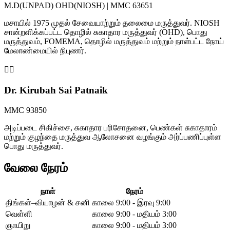
M.D(UNPAD) OHD(NIOSH) | MMC 63651
மசாயில் 1975 முதல் சேவையாற்றும் தலைமை மருத்துவர். NIOSH
சான்றளிக்கப்பட்ட தொழில் சுகாதார மருத்துவர் (OHD), பொது
மருத்துவம், FOMEMA, தொழில் மருத்துவம் மற்றும் நாள்பட்ட நோய்
மேலாண்மையில் நிபுணர்.
👩‍⚕️
Dr. Kirubah Sai Patnaik
MMC 93850
அடிப்படை சிகிச்சை, சுகாதார பரிசோதனை, பெண்கள் சுகாதாரம்
மற்றும் குழந்தை மருத்துவ ஆலோசனை வழங்கும் அர்ப்பணிப்புள்ள
பொது மருத்துவர்.
வேலை நேரம்
நாள்
நேரம்
திங்கள்–வியாழன் & சனி
காலை 9:00 - இரவு 9:00
வெள்ளி
காலை 9:00 - மதியம் 3:00
ஞாயிறு
காலை 9:00 - மதியம் 3:00