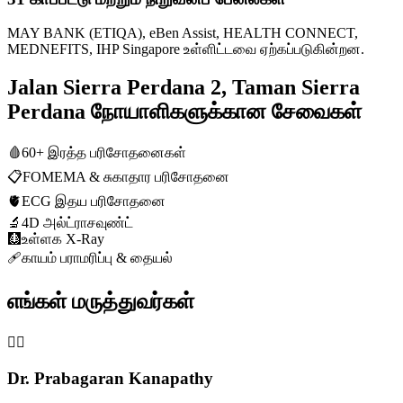
MAY BANK (ETIQA), eBen Assist, HEALTH CONNECT,
MEDNEFITS, IHP Singapore உள்ளிட்டவை ஏற்கப்படுகின்றன.
Jalan Sierra Perdana 2, Taman Sierra
Perdana நோயாளிகளுக்கான சேவைகள்
🩸
60+ இரத்த பரிசோதனைகள்
📋
FOMEMA & சுகாதார பரிசோதனை
🫀
ECG இதய பரிசோதனை
🔬
4D அல்ட்ராசவுண்ட்
🩻
உள்ளக X-Ray
🩹
காயம் பராமரிப்பு & தையல்
எங்கள் மருத்துவர்கள்
👨‍⚕️
Dr. Prabagaran Kanapathy