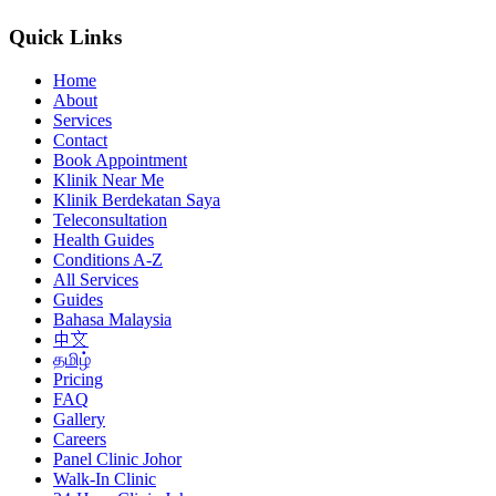
Quick Links
Home
About
Services
Contact
Book Appointment
Klinik Near Me
Klinik Berdekatan Saya
Teleconsultation
Health Guides
Conditions A-Z
All Services
Guides
Bahasa Malaysia
中文
தமிழ்
Pricing
FAQ
Gallery
Careers
Panel Clinic Johor
Walk-In Clinic