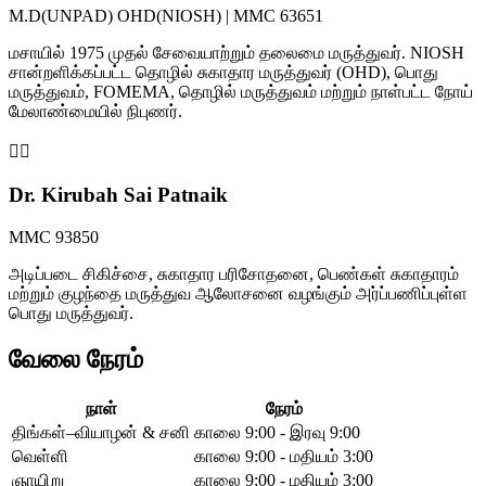
M.D(UNPAD) OHD(NIOSH) | MMC 63651
மசாயில் 1975 முதல் சேவையாற்றும் தலைமை மருத்துவர். NIOSH
சான்றளிக்கப்பட்ட தொழில் சுகாதார மருத்துவர் (OHD), பொது
மருத்துவம், FOMEMA, தொழில் மருத்துவம் மற்றும் நாள்பட்ட நோய்
மேலாண்மையில் நிபுணர்.
👩‍⚕️
Dr. Kirubah Sai Patnaik
MMC 93850
அடிப்படை சிகிச்சை, சுகாதார பரிசோதனை, பெண்கள் சுகாதாரம்
மற்றும் குழந்தை மருத்துவ ஆலோசனை வழங்கும் அர்ப்பணிப்புள்ள
பொது மருத்துவர்.
வேலை நேரம்
நாள்
நேரம்
திங்கள்–வியாழன் & சனி
காலை 9:00 - இரவு 9:00
வெள்ளி
காலை 9:00 - மதியம் 3:00
ஞாயிறு
காலை 9:00 - மதியம் 3:00