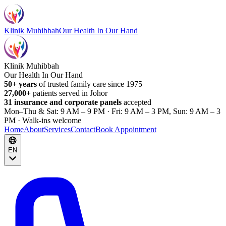
Klinik Muhibbah
Our Health In Our Hand
Klinik Muhibbah
Our Health In Our Hand
50+ years
of trusted family care since 1975
27,000+
patients served in Johor
31 insurance and corporate panels
accepted
Mon–Thu & Sat: 9 AM – 9 PM · Fri: 9 AM – 3 PM, Sun: 9 AM – 3
PM · Walk-ins welcome
Home
About
Services
Contact
Book Appointment
EN