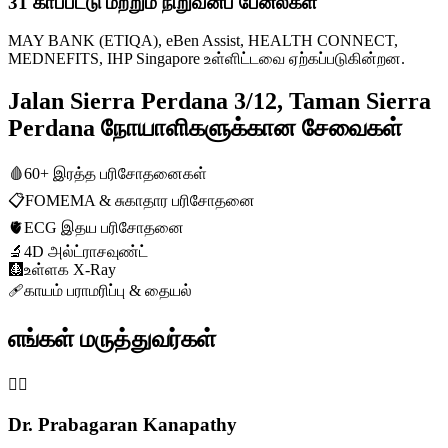
31 காப்பீட்டு மற்றும் நிறுவனப் பேனல்கள்
MAY BANK (ETIQA), eBen Assist, HEALTH CONNECT,
MEDNEFITS, IHP Singapore உள்ளிட்டவை ஏற்கப்படுகின்றன.
Jalan Sierra Perdana 3/12, Taman Sierra
Perdana நோயாளிகளுக்கான சேவைகள்
🩸
60+ இரத்த பரிசோதனைகள்
📋
FOMEMA & சுகாதார பரிசோதனை
🫀
ECG இதய பரிசோதனை
🔬
4D அல்ட்ராசவுண்ட்
🩻
உள்ளக X-Ray
🩹
காயம் பராமரிப்பு & தையல்
எங்கள் மருத்துவர்கள்
👨‍⚕️
Dr. Prabagaran Kanapathy