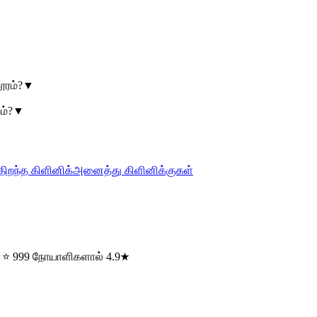
ூரம்?
▼
ம்?
▼
திறந்த கிளினிக்
அனைத்து கிளினிக்குகள்
) · ⭐ 999 நோயாளிகளால் 4.9★