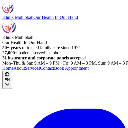
Klinik Muhibbah
Our Health In Our Hand
Klinik Muhibbah
Our Health In Our Hand
50+ years
of trusted family care since 1975
27,000+
patients served in Johor
31 insurance and corporate panels
accepted
Mon–Thu & Sat: 9 AM – 9 PM · Fri: 9 AM – 3 PM, Sun: 9 AM – 3 
Home
About
Services
Contact
Book Appointment
EN