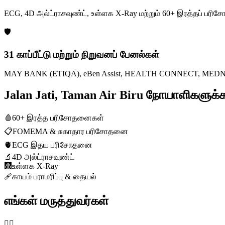
ECG, 4D அல்ட்ராசவுண்ட், உள்ளக X-Ray மற்றும் 60+ இரத்தப் ப
🛡️
31 காப்பீட்டு மற்றும் நிறுவனப் பேனல்கள்
MAY BANK (ETIQA), eBen Assist, HEALTH CONNECT, MEDNEFIT
Jalan Jati, Taman Air Biru நோயாளிகளு
🩸
60+ இரத்த பரிசோதனைகள்
📋
FOMEMA & சுகாதார பரிசோதனை
🫀
ECG இதய பரிசோதனை
🔬
4D அல்ட்ராசவுண்ட்
🩻
உள்ளக X-Ray
🩹
காயம் பராமரிப்பு & தையல்
எங்கள் மருத்துவர்கள்
👨‍⚕️