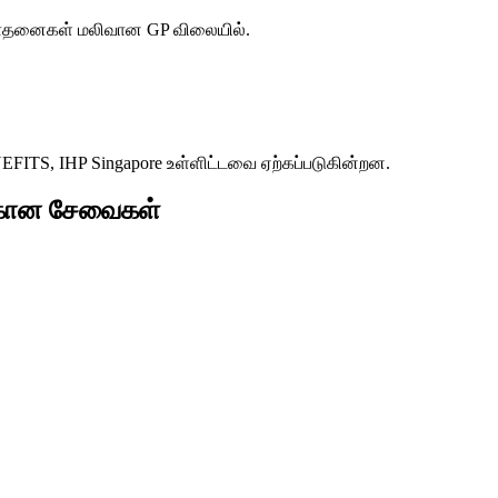
ரிசோதனைகள் மலிவான GP விலையில்.
S, IHP Singapore உள்ளிட்டவை ஏற்கப்படுகின்றன.
க்கான சேவைகள்