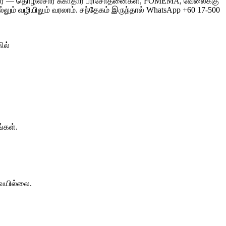
ெற்றவர் — தொழில்சார் சுகாதார பரிசோதனைகள், FOMEMA, வேலைக்கு
ும் வழியிலும் வரலாம். சந்தேகம் இருந்தால் WhatsApp +60 17-500
ில்
்கள்.
வையில்லை.