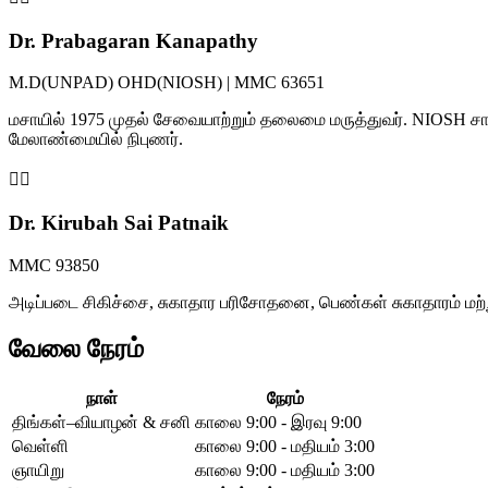
Dr. Prabagaran Kanapathy
M.D(UNPAD) OHD(NIOSH) | MMC 63651
மசாயில் 1975 முதல் சேவையாற்றும் தலைமை மருத்துவர். NIOSH சான
மேலாண்மையில் நிபுணர்.
👩‍⚕️
Dr. Kirubah Sai Patnaik
MMC 93850
அடிப்படை சிகிச்சை, சுகாதார பரிசோதனை, பெண்கள் சுகாதாரம் மற்
வேலை நேரம்
நாள்
நேரம்
திங்கள்–வியாழன் & சனி
காலை 9:00 - இரவு 9:00
வெள்ளி
காலை 9:00 - மதியம் 3:00
ஞாயிறு
காலை 9:00 - மதியம் 3:00