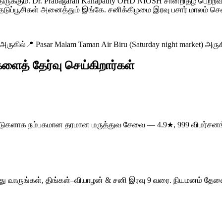
்திருக்கும். Dr. Prabagaran Kanapathy OHD NIOSH சான்றிதழ் ப
ுப்பூசிகள் அனைத்தும் இங்கே. சனிக்கிழமை இரவு பசார் மாலம் செல்ல
 அருகில்
📍
Pasar Malam Taman Air Biru (Saturday night market) அருக
களைத் தேர்வு செய்கிறார்கள்
0+ ஆண்டுகளாக நம்பகமான தரமான மருத்துவ சேவை — 4.9★, 999 விமர்சனங
டிந்து வாருங்கள், திங்கள்–வியாழன் & சனி இரவு 9 வரை. நியமனம் தே