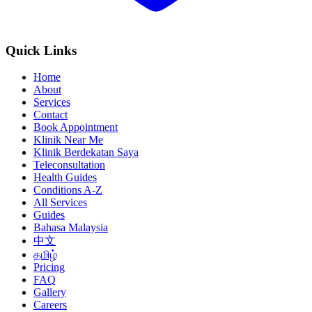
Quick Links
Home
About
Services
Contact
Book Appointment
Klinik Near Me
Klinik Berdekatan Saya
Teleconsultation
Health Guides
Conditions A-Z
All Services
Guides
Bahasa Malaysia
中文
தமிழ்
Pricing
FAQ
Gallery
Careers