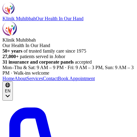
Klinik Muhibbah
Our Health In Our Hand
Klinik Muhibbah
Our Health In Our Hand
50+ years
of trusted family care since 1975
27,000+
patients served in Johor
31 insurance and corporate panels
accepted
Mon–Thu & Sat: 9 AM – 9 PM · Fri: 9 AM – 3 PM, Sun: 9 AM – 3
PM · Walk-ins welcome
Home
About
Services
Contact
Book Appointment
EN