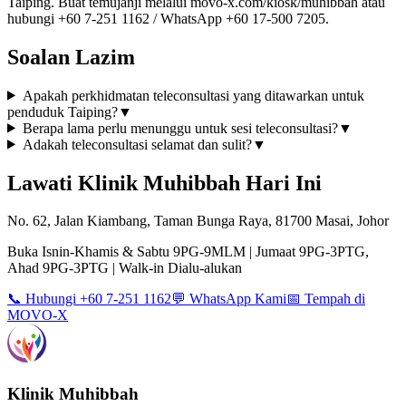
Taiping. Buat temujanji melalui movo-x.com/kiosk/muhibbah atau
hubungi +60 7-251 1162 / WhatsApp +60 17-500 7205.
Soalan Lazim
Apakah perkhidmatan teleconsultasi yang ditawarkan untuk
penduduk Taiping?
▼
Berapa lama perlu menunggu untuk sesi teleconsultasi?
▼
Adakah teleconsultasi selamat dan sulit?
▼
Lawati Klinik Muhibbah Hari Ini
No. 62, Jalan Kiambang, Taman Bunga Raya, 81700 Masai, Johor
Buka Isnin-Khamis & Sabtu 9PG-9MLM | Jumaat 9PG-3PTG,
Ahad 9PG-3PTG | Walk-in Dialu-alukan
📞 Hubungi +60 7-251 1162
💬 WhatsApp Kami
📅 Tempah di
MOVO-X
Klinik Muhibbah