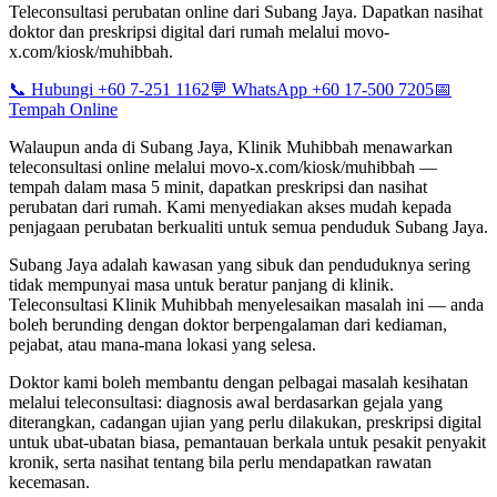
Teleconsultasi perubatan online dari Subang Jaya. Dapatkan nasihat
doktor dan preskripsi digital dari rumah melalui movo-
x.com/kiosk/muhibbah.
📞 Hubungi +60 7-251 1162
💬 WhatsApp +60 17-500 7205
📅
Tempah Online
Walaupun anda di Subang Jaya, Klinik Muhibbah menawarkan
teleconsultasi online melalui movo-x.com/kiosk/muhibbah —
tempah dalam masa 5 minit, dapatkan preskripsi dan nasihat
perubatan dari rumah. Kami menyediakan akses mudah kepada
penjagaan perubatan berkualiti untuk semua penduduk Subang Jaya.
Subang Jaya adalah kawasan yang sibuk dan penduduknya sering
tidak mempunyai masa untuk beratur panjang di klinik.
Teleconsultasi Klinik Muhibbah menyelesaikan masalah ini — anda
boleh berunding dengan doktor berpengalaman dari kediaman,
pejabat, atau mana-mana lokasi yang selesa.
Doktor kami boleh membantu dengan pelbagai masalah kesihatan
melalui teleconsultasi: diagnosis awal berdasarkan gejala yang
diterangkan, cadangan ujian yang perlu dilakukan, preskripsi digital
untuk ubat-ubatan biasa, pemantauan berkala untuk pesakit penyakit
kronik, serta nasihat tentang bila perlu mendapatkan rawatan
kecemasan.