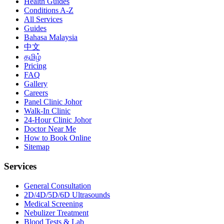
Health Guides
Conditions A-Z
All Services
Guides
Bahasa Malaysia
中文
தமிழ்
Pricing
FAQ
Gallery
Careers
Panel Clinic Johor
Walk-In Clinic
24-Hour Clinic Johor
Doctor Near Me
How to Book Online
Sitemap
Services
General Consultation
2D/4D/5D/6D Ultrasounds
Medical Screening
Nebulizer Treatment
Blood Tests & Lab