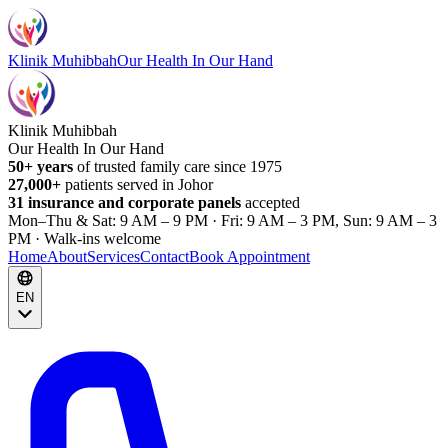
Klinik Muhibbah
Our Health In Our Hand
Klinik Muhibbah
Our Health In Our Hand
50+ years
of trusted family care since 1975
27,000+
patients served in Johor
31 insurance and corporate panels
accepted
Mon–Thu & Sat: 9 AM – 9 PM · Fri: 9 AM – 3 PM, Sun: 9 AM – 3
PM · Walk-ins welcome
Home
About
Services
Contact
Book Appointment
EN