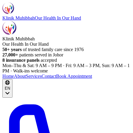
Klinik Muhibbah
Our Health In Our Hand
Klinik Muhibbah
Our Health In Our Hand
50+ years
of trusted family care since 1976
27,000+
patients served in Johor
8 insurance panels
accepted
Mon–Thu & Sat: 9 AM – 9 PM · Fri: 9 AM – 3 PM, Sun: 9 AM – 1
PM · Walk-ins welcome
Home
About
Services
Contact
Book Appointment
EN