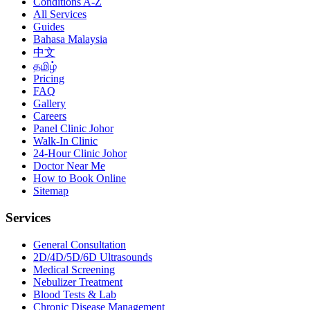
Conditions A-Z
All Services
Guides
Bahasa Malaysia
中文
தமிழ்
Pricing
FAQ
Gallery
Careers
Panel Clinic Johor
Walk-In Clinic
24-Hour Clinic Johor
Doctor Near Me
How to Book Online
Sitemap
Services
General Consultation
2D/4D/5D/6D Ultrasounds
Medical Screening
Nebulizer Treatment
Blood Tests & Lab
Chronic Disease Management