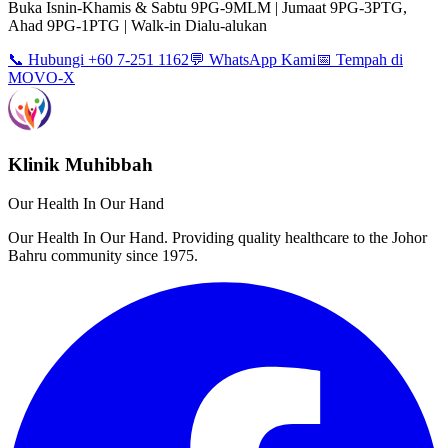
Buka Isnin-Khamis & Sabtu 9PG-9MLM | Jumaat 9PG-3PTG,
Ahad 9PG-1PTG | Walk-in Dialu-alukan
📞 Hubungi +60 7-251 1162
💬 WhatsApp Kami
📅 Tempah di
MOVO-X
Klinik Muhibbah
Our Health In Our Hand
Our Health In Our Hand. Providing quality healthcare to the Johor
Bahru community since 1975.