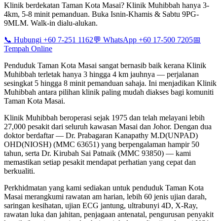
Klinik berdekatan Taman Kota Masai? Klinik Muhibbah hanya 3-
4km, 5-8 minit pemanduan. Buka Isnin-Khamis & Sabtu 9PG-
9MLM. Walk-in dialu-alukan.
📞 Hubungi +60 7-251 1162
💬 WhatsApp +60 17-500 7205
📅
Tempah Online
Penduduk Taman Kota Masai sangat bernasib baik kerana Klinik
Muhibbah terletak hanya 3 hingga 4 km jauhnya — perjalanan
sesingkat 5 hingga 8 minit pemanduan sahaja. Ini menjadikan Klinik
Muhibbah antara pilihan klinik paling mudah diakses bagi komuniti
Taman Kota Masai.
Klinik Muhibbah beroperasi sejak 1975 dan telah melayani lebih
27,000 pesakit dari seluruh kawasan Masai dan Johor. Dengan dua
doktor berdaftar — Dr. Prabagaran Kanapathy M.D(UNPAD)
OHD(NIOSH) (MMC 63651) yang berpengalaman hampir 50
tahun, serta Dr. Kirubah Sai Patnaik (MMC 93850) — kami
memastikan setiap pesakit mendapat perhatian yang cepat dan
berkualiti.
Perkhidmatan yang kami sediakan untuk penduduk Taman Kota
Masai merangkumi rawatan am harian, lebih 60 jenis ujian darah,
saringan kesihatan, ujian ECG jantung, ultrabunyi 4D, X-Ray,
rawatan luka dan jahitan, penjagaan antenatal, pengurusan penyakit