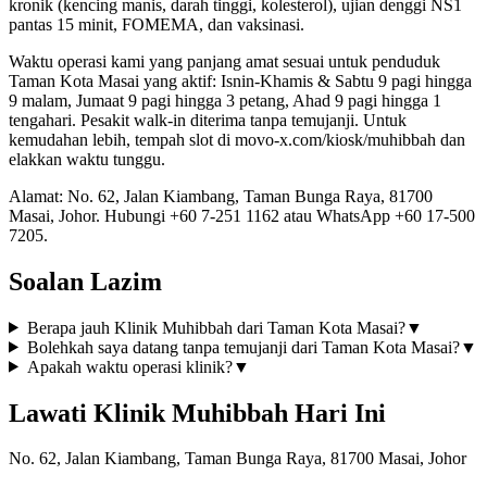
kronik (kencing manis, darah tinggi, kolesterol), ujian denggi NS1
pantas 15 minit, FOMEMA, dan vaksinasi.
Waktu operasi kami yang panjang amat sesuai untuk penduduk
Taman Kota Masai yang aktif: Isnin-Khamis & Sabtu 9 pagi hingga
9 malam, Jumaat 9 pagi hingga 3 petang, Ahad 9 pagi hingga 1
tengahari. Pesakit walk-in diterima tanpa temujanji. Untuk
kemudahan lebih, tempah slot di movo-x.com/kiosk/muhibbah dan
elakkan waktu tunggu.
Alamat: No. 62, Jalan Kiambang, Taman Bunga Raya, 81700
Masai, Johor. Hubungi +60 7-251 1162 atau WhatsApp +60 17-500
7205.
Soalan Lazim
Berapa jauh Klinik Muhibbah dari Taman Kota Masai?
▼
Bolehkah saya datang tanpa temujanji dari Taman Kota Masai?
▼
Apakah waktu operasi klinik?
▼
Lawati Klinik Muhibbah Hari Ini
No. 62, Jalan Kiambang, Taman Bunga Raya, 81700 Masai, Johor