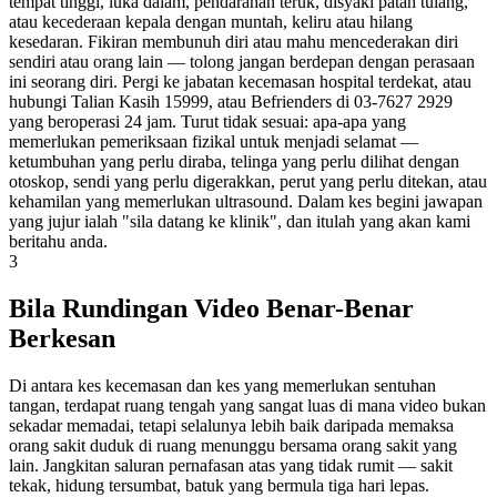
tempat tinggi, luka dalam, pendarahan teruk, disyaki patah tulang,
atau kecederaan kepala dengan muntah, keliru atau hilang
kesedaran. Fikiran membunuh diri atau mahu mencederakan diri
sendiri atau orang lain — tolong jangan berdepan dengan perasaan
ini seorang diri. Pergi ke jabatan kecemasan hospital terdekat, atau
hubungi Talian Kasih 15999, atau Befrienders di 03-7627 2929
yang beroperasi 24 jam. Turut tidak sesuai: apa-apa yang
memerlukan pemeriksaan fizikal untuk menjadi selamat —
ketumbuhan yang perlu diraba, telinga yang perlu dilihat dengan
otoskop, sendi yang perlu digerakkan, perut yang perlu ditekan, atau
kehamilan yang memerlukan ultrasound. Dalam kes begini jawapan
yang jujur ialah "sila datang ke klinik", dan itulah yang akan kami
beritahu anda.
3
Bila Rundingan Video Benar-Benar
Berkesan
Di antara kes kecemasan dan kes yang memerlukan sentuhan
tangan, terdapat ruang tengah yang sangat luas di mana video bukan
sekadar memadai, tetapi selalunya lebih baik daripada memaksa
orang sakit duduk di ruang menunggu bersama orang sakit yang
lain. Jangkitan saluran pernafasan atas yang tidak rumit — sakit
tekak, hidung tersumbat, batuk yang bermula tiga hari lepas.