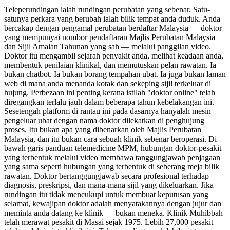
Teleperundingan ialah rundingan perubatan yang sebenar. Satu-
satunya perkara yang berubah ialah bilik tempat anda duduk. Anda
bercakap dengan pengamal perubatan berdaftar Malaysia — doktor
yang mempunyai nombor pendaftaran Majlis Perubatan Malaysia
dan Sijil Amalan Tahunan yang sah — melalui panggilan video.
Doktor itu mengambil sejarah penyakit anda, melihat keadaan anda,
membentuk penilaian klinikal, dan memutuskan pelan rawatan. Ia
bukan chatbot. Ia bukan borang tempahan ubat. Ia juga bukan laman
web di mana anda menanda kotak dan sekeping sijil terkeluar di
hujung. Perbezaan ini penting kerana istilah "doktor online" telah
diregangkan terlalu jauh dalam beberapa tahun kebelakangan ini.
Sesetengah platform di rantau ini pada dasarnya hanyalah mesin
pengeluar ubat dengan nama doktor dilekatkan di penghujung
proses. Itu bukan apa yang dibenarkan oleh Majlis Perubatan
Malaysia, dan itu bukan cara sebuah klinik sebenar beroperasi. Di
bawah garis panduan telemedicine MPM, hubungan doktor-pesakit
yang terbentuk melalui video membawa tanggungjawab penjagaan
yang sama seperti hubungan yang terbentuk di seberang meja bilik
rawatan. Doktor bertanggungjawab secara profesional terhadap
diagnosis, preskripsi, dan mana-mana sijil yang dikeluarkan. Jika
rundingan itu tidak mencukupi untuk membuat keputusan yang
selamat, kewajipan doktor adalah menyatakannya dengan jujur dan
meminta anda datang ke klinik — bukan meneka. Klinik Muhibbah
telah merawat pesakit di Masai sejak 1975. Lebih 27,000 pesakit