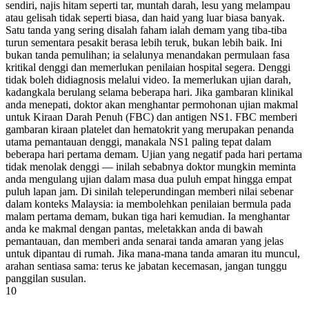
sendiri, najis hitam seperti tar, muntah darah, lesu yang melampau
atau gelisah tidak seperti biasa, dan haid yang luar biasa banyak.
Satu tanda yang sering disalah faham ialah demam yang tiba-tiba
turun sementara pesakit berasa lebih teruk, bukan lebih baik. Ini
bukan tanda pemulihan; ia selalunya menandakan permulaan fasa
kritikal denggi dan memerlukan penilaian hospital segera. Denggi
tidak boleh didiagnosis melalui video. Ia memerlukan ujian darah,
kadangkala berulang selama beberapa hari. Jika gambaran klinikal
anda menepati, doktor akan menghantar permohonan ujian makmal
untuk Kiraan Darah Penuh (FBC) dan antigen NS1. FBC memberi
gambaran kiraan platelet dan hematokrit yang merupakan penanda
utama pemantauan denggi, manakala NS1 paling tepat dalam
beberapa hari pertama demam. Ujian yang negatif pada hari pertama
tidak menolak denggi — inilah sebabnya doktor mungkin meminta
anda mengulang ujian dalam masa dua puluh empat hingga empat
puluh lapan jam. Di sinilah teleperundingan memberi nilai sebenar
dalam konteks Malaysia: ia membolehkan penilaian bermula pada
malam pertama demam, bukan tiga hari kemudian. Ia menghantar
anda ke makmal dengan pantas, meletakkan anda di bawah
pemantauan, dan memberi anda senarai tanda amaran yang jelas
untuk dipantau di rumah. Jika mana-mana tanda amaran itu muncul,
arahan sentiasa sama: terus ke jabatan kecemasan, jangan tunggu
panggilan susulan.
10