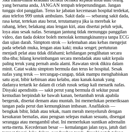
yang bersama anda, JANGAN tempah teleperundingan. Jangan
tunggu slot panggilan. Terus ke jabatan kecemasan hospital terdekat,
atau telefon 999 untuk ambulans. Sakit dada — sebarang sakit dada,
rasa ketat, tertekan atau berat, terutamanya jika ia merebak ke
rahang, leher, belakang atau lengan kiri, atau disertai peluh sejuk,
loya atau sesak nafas. Serangan jantung tidak menunggu panggilan
video, dan tiada doktor boleh menolak kemungkinannya tanpa ECG
dan ujian darah. Simptom strok — kelemahan atau kebas mengejut
pada sebelah muka, lengan atau kaki; muka senget; pertuturan
menjadi pelat atau tidak difahami; kehilangan penglihatan secara
tiba-tiba; hilang keseimbangan secara mendadak atau sakit kepala
paling teruk yang pernah anda alami. Rawatan strok dikira dalam
minit. Catat waktu simptom bermula dan terus ke hospital. Sesak
nafas yang teruk — tercungap-cungap, tidak mampu menghabiskan
satu ayat, bibir kebiruan atau kelabu, atau kanak-kanak yang
dadanya tertarik ke dalam di celah rusuk setiap kali menarik nafas.
Disyaki apendisitis — sakit perut yang bermula di sekitar pusat
kemudian berpindah ke bawah kanan, bertambah teruk apabila
bergerak, disertai demam atau muntah. Ini memerlukan pemeriksaan
tangan pada perut dan kemungkinan imbasan. Anafilaksis —
bengkak bibir, lidah atau tekak, ruam merah menyeluruh dengan
kesukaran bernafas, atau pengsan selepas makan sesuatu, disengat
serangga atau mengambil ubat. Ini memerlukan suntikan adrenalin
serta-merta. Kecederaan besar — kemalangan jalan raya, jatuh dari