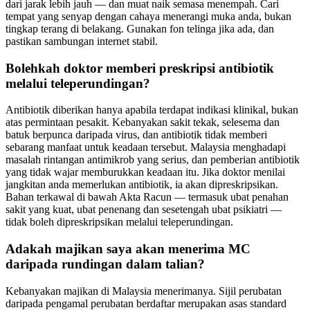
dari jarak lebih jauh — dan muat naik semasa menempah. Cari
tempat yang senyap dengan cahaya menerangi muka anda, bukan
tingkap terang di belakang. Gunakan fon telinga jika ada, dan
pastikan sambungan internet stabil.
Bolehkah doktor memberi preskripsi antibiotik
melalui teleperundingan?
Antibiotik diberikan hanya apabila terdapat indikasi klinikal, bukan
atas permintaan pesakit. Kebanyakan sakit tekak, selesema dan
batuk berpunca daripada virus, dan antibiotik tidak memberi
sebarang manfaat untuk keadaan tersebut. Malaysia menghadapi
masalah rintangan antimikrob yang serius, dan pemberian antibiotik
yang tidak wajar memburukkan keadaan itu. Jika doktor menilai
jangkitan anda memerlukan antibiotik, ia akan dipreskripsikan.
Bahan terkawal di bawah Akta Racun — termasuk ubat penahan
sakit yang kuat, ubat penenang dan sesetengah ubat psikiatri —
tidak boleh dipreskripsikan melalui teleperundingan.
Adakah majikan saya akan menerima MC
daripada rundingan dalam talian?
Kebanyakan majikan di Malaysia menerimanya. Sijil perubatan
daripada pengamal perubatan berdaftar merupakan asas standard