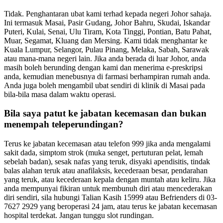
Tidak. Penghantaran ubat kami terhad kepada negeri Johor sahaja.
Ini termasuk Masai, Pasir Gudang, Johor Bahru, Skudai, Iskandar
Puteri, Kulai, Senai, Ulu Tiram, Kota Tinggi, Pontian, Batu Pahat,
Muar, Segamat, Kluang dan Mersing. Kami tidak menghantar ke
Kuala Lumpur, Selangor, Pulau Pinang, Melaka, Sabah, Sarawak
atau mana-mana negeri lain. Jika anda berada di luar Johor, anda
masih boleh berunding dengan kami dan menerima e-preskripsi
anda, kemudian menebusnya di farmasi berhampiran rumah anda.
Anda juga boleh mengambil ubat sendiri di klinik di Masai pada
bila-bila masa dalam waktu operasi.
Bila saya patut ke jabatan kecemasan dan bukan
menempah teleperundingan?
Terus ke jabatan kecemasan atau telefon 999 jika anda mengalami
sakit dada, simptom strok (muka senget, pertuturan pelat, lemah
sebelah badan), sesak nafas yang teruk, disyaki apendisitis, tindak
balas alahan teruk atau anafilaksis, kecederaan besar, pendarahan
yang teruk, atau kecederaan kepala dengan muntah atau keliru. Jika
anda mempunyai fikiran untuk membunuh diri atau mencederakan
diri sendiri, sila hubungi Talian Kasih 15999 atau Befrienders di 03-
7627 2929 yang beroperasi 24 jam, atau terus ke jabatan kecemasan
hospital terdekat. Jangan tunggu slot rundingan.