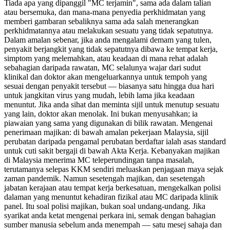
Tiada apa yang dipanggil "MC terjamin", sama ada dalam talian
atau bersemuka, dan mana-mana penyedia perkhidmatan yang
memberi gambaran sebaliknya sama ada salah menerangkan
perkhidmatannya atau melakukan sesuatu yang tidak sepatutnya.
Dalam amalan sebenar, jika anda mengalami demam yang tulen,
penyakit berjangkit yang tidak sepatutnya dibawa ke tempat kerja,
simptom yang melemahkan, atau keadaan di mana rehat adalah
sebahagian daripada rawatan, MC selalunya wajar dari sudut
klinikal dan doktor akan mengeluarkannya untuk tempoh yang
sesuai dengan penyakit tersebut — biasanya satu hingga dua hari
untuk jangkitan virus yang mudah, lebih lama jika keadaan
menuntut. Jika anda sihat dan meminta sijil untuk menutup sesuatu
yang lain, doktor akan menolak. Ini bukan menyusahkan; ia
piawaian yang sama yang digunakan di bilik rawatan. Mengenai
penerimaan majikan: di bawah amalan pekerjaan Malaysia, sijil
perubatan daripada pengamal perubatan berdaftar ialah asas standard
untuk cuti sakit bergaji di bawah Akta Kerja. Kebanyakan majikan
di Malaysia menerima MC teleperundingan tanpa masalah,
terutamanya selepas KKM sendiri meluaskan penjagaan maya sejak
zaman pandemik. Namun sesetengah majikan, dan sesetengah
jabatan kerajaan atau tempat kerja berkesatuan, mengekalkan polisi
dalaman yang menuntut kehadiran fizikal atau MC daripada klinik
panel. Itu soal polisi majikan, bukan soal undang-undang. Jika
syarikat anda ketat mengenai perkara ini, semak dengan bahagian
sumber manusia sebelum anda menempah — satu mesej sahaja dan