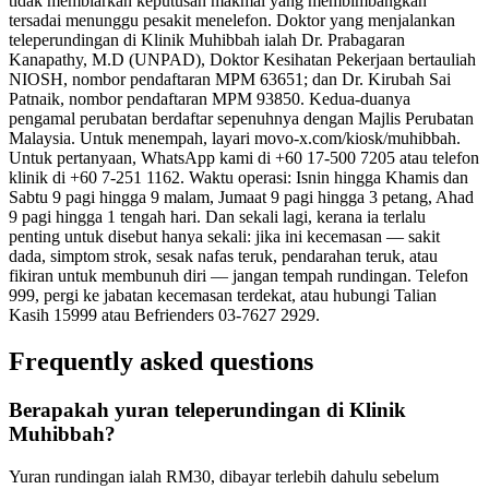
tidak membiarkan keputusan makmal yang membimbangkan
tersadai menunggu pesakit menelefon. Doktor yang menjalankan
teleperundingan di Klinik Muhibbah ialah Dr. Prabagaran
Kanapathy, M.D (UNPAD), Doktor Kesihatan Pekerjaan bertauliah
NIOSH, nombor pendaftaran MPM 63651; dan Dr. Kirubah Sai
Patnaik, nombor pendaftaran MPM 93850. Kedua-duanya
pengamal perubatan berdaftar sepenuhnya dengan Majlis Perubatan
Malaysia. Untuk menempah, layari movo-x.com/kiosk/muhibbah.
Untuk pertanyaan, WhatsApp kami di +60 17-500 7205 atau telefon
klinik di +60 7-251 1162. Waktu operasi: Isnin hingga Khamis dan
Sabtu 9 pagi hingga 9 malam, Jumaat 9 pagi hingga 3 petang, Ahad
9 pagi hingga 1 tengah hari. Dan sekali lagi, kerana ia terlalu
penting untuk disebut hanya sekali: jika ini kecemasan — sakit
dada, simptom strok, sesak nafas teruk, pendarahan teruk, atau
fikiran untuk membunuh diri — jangan tempah rundingan. Telefon
999, pergi ke jabatan kecemasan terdekat, atau hubungi Talian
Kasih 15999 atau Befrienders 03-7627 2929.
Frequently asked questions
Berapakah yuran teleperundingan di Klinik
Muhibbah?
Yuran rundingan ialah RM30, dibayar terlebih dahulu sebelum