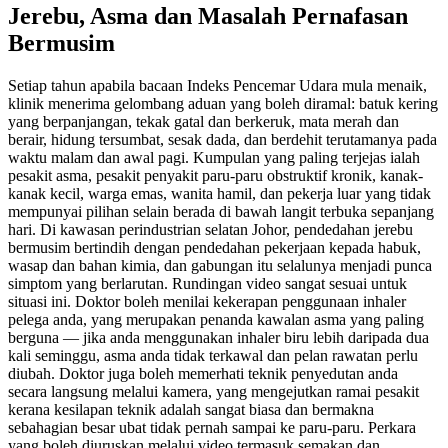
Jerebu, Asma dan Masalah Pernafasan
Bermusim
Setiap tahun apabila bacaan Indeks Pencemar Udara mula menaik,
klinik menerima gelombang aduan yang boleh diramal: batuk kering
yang berpanjangan, tekak gatal dan berkeruk, mata merah dan
berair, hidung tersumbat, sesak dada, dan berdehit terutamanya pada
waktu malam dan awal pagi. Kumpulan yang paling terjejas ialah
pesakit asma, pesakit penyakit paru-paru obstruktif kronik, kanak-
kanak kecil, warga emas, wanita hamil, dan pekerja luar yang tidak
mempunyai pilihan selain berada di bawah langit terbuka sepanjang
hari. Di kawasan perindustrian selatan Johor, pendedahan jerebu
bermusim bertindih dengan pendedahan pekerjaan kepada habuk,
wasap dan bahan kimia, dan gabungan itu selalunya menjadi punca
simptom yang berlarutan. Rundingan video sangat sesuai untuk
situasi ini. Doktor boleh menilai kekerapan penggunaan inhaler
pelega anda, yang merupakan penanda kawalan asma yang paling
berguna — jika anda menggunakan inhaler biru lebih daripada dua
kali seminggu, asma anda tidak terkawal dan pelan rawatan perlu
diubah. Doktor juga boleh memerhati teknik penyedutan anda
secara langsung melalui kamera, yang mengejutkan ramai pesakit
kerana kesilapan teknik adalah sangat biasa dan bermakna
sebahagian besar ubat tidak pernah sampai ke paru-paru. Perkara
yang boleh diuruskan melalui video termasuk semakan dan