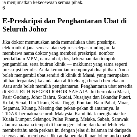
ia menjimatkan kekecewaan semua pihak.
6
E-Preskripsi dan Penghantaran Ubat di
Seluruh Johor
Jika doktor memutuskan anda memerlukan ubat, preskripsi
elektronik dijana semasa atau sejurus selepas rundingan. Ia
membawa nama doktor yang memberi preskripsi, nombor
pendaftaran MPM, nama ubat, dos, kekerapan dan tempoh
pengambilan, serta butiran klinik — maklumat yang sama seperti
preskripsi bertulis. Anda kemudian mempunyai dua pilihan. Anda
boleh mengambil ubat sendiri di klinik di Masai, yang merupakan
pilihan terpantas jika anda atau ahli keluarga berada berdekatan.
Atau anda boleh memilih penghantaran. Penghantaran ubat tersedia
di SELURUH NEGERI JOHOR SAHAJA. Ini bermakna Masai,
Pasir Gudang, Johor Bahru, Skudai, Nusajaya dan Iskandar Puteri,
Kulai, Senai, Ulu Tiram, Kota Tinggi, Pontian, Batu Pahat, Muar,
Segamat, Kluang, Mersing dan pekan-pekan di antaranya. Ia
TIDAK bermakna seluruh Malaysia. Kami tidak menghantar ke
Kuala Lumpur, Selangor, Pulau Pinang, Melaka, Sabah, Sarawak
atau mana-mana tempat di luar negeri Johor, dan kami lebih rela
memberitahu anda perkara ini dengan jelas di halaman ini daripada
selepas anda membayar. Jika anda berada di luar Johor, anda masih