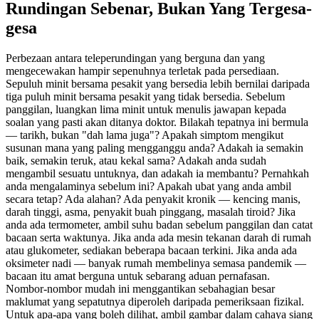
Rundingan Sebenar, Bukan Yang Tergesa-
gesa
Perbezaan antara teleperundingan yang berguna dan yang
mengecewakan hampir sepenuhnya terletak pada persediaan.
Sepuluh minit bersama pesakit yang bersedia lebih bernilai daripada
tiga puluh minit bersama pesakit yang tidak bersedia. Sebelum
panggilan, luangkan lima minit untuk menulis jawapan kepada
soalan yang pasti akan ditanya doktor. Bilakah tepatnya ini bermula
— tarikh, bukan "dah lama juga"? Apakah simptom mengikut
susunan mana yang paling mengganggu anda? Adakah ia semakin
baik, semakin teruk, atau kekal sama? Adakah anda sudah
mengambil sesuatu untuknya, dan adakah ia membantu? Pernahkah
anda mengalaminya sebelum ini? Apakah ubat yang anda ambil
secara tetap? Ada alahan? Ada penyakit kronik — kencing manis,
darah tinggi, asma, penyakit buah pinggang, masalah tiroid? Jika
anda ada termometer, ambil suhu badan sebelum panggilan dan catat
bacaan serta waktunya. Jika anda ada mesin tekanan darah di rumah
atau glukometer, sediakan beberapa bacaan terkini. Jika anda ada
oksimeter nadi — banyak rumah membelinya semasa pandemik —
bacaan itu amat berguna untuk sebarang aduan pernafasan.
Nombor-nombor mudah ini menggantikan sebahagian besar
maklumat yang sepatutnya diperoleh daripada pemeriksaan fizikal.
Untuk apa-apa yang boleh dilihat, ambil gambar dalam cahaya siang