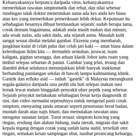
Kebanyakannya berpunca daripada virus, kebanyakannya
memerlukan rawatan simptomatik dan rehat, dan nilai sebenar
rundingan ialah doktor menentukan sama ada kes anda kes biasa
atau kes yang memerlukan pemeriksaan lebih dekat. Keputusan itu
sebahagian besarnya dibuat berdasarkan sejarah: sudah berapa lama,
corak demam bagaimana, adakah anda masih makan dan minum,
ada sesak nafas, ada sakit dada, ada sejarah asma. Masalah kulit
sangat sesuai dinilai melalui gambar. Ekzema yang membarah,
jangkitan kulat di celah paha dan celah jari kaki — amat biasa dalam
kelembapan iklim kita — dermatitis sentuhan, jerawat, ruam
kaligata, gigitan serangga, dan aduan klasik Johor iaitu ruam yang
timbul selepas seharian di pantai. Gambar yang jelas, terang dan
diambil dekat selalunya menunjukkan lebih banyak maklumat
berbanding pandangan sekilas di bawah lampu kalimantang klinik.
Gastrik dan refluks asid — istilah "gastrik" di Malaysia merangkumi
segala-galanya daripada rasa pedih ulu hati selepas makan nasi
lemak lewat malam hinggalah penyakit ulser peptik yang sebenar.
Sejarah penyakit melakukan sebahagian besar kerja diagnostik di
sini, dan video memadai sepenuhnya untuk mengenal pasti corak
simptom, menyaring tanda amaran seperti penurunan berat badan,
muntah darah atau najis hitam, dan memulakan rawatan atau
mengatur siasatan lanjut. Turut sesuai: simptom kencing yang
ringan, resdung dan alahan hidung, mata merah, migrain dan sakit
kepala tegang dengan corak yang sudah lama stabil, terseliuh otot
ringan, semakan kesan sampingan ubat, nasihat perancang keluarga,