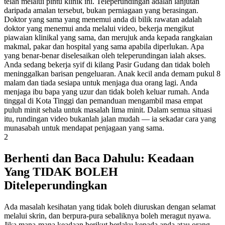
telah melalui pintu klinik ini. Teleperundingan adalah lanjutan
daripada amalan tersebut, bukan perniagaan yang berasingan.
Doktor yang sama yang menemui anda di bilik rawatan adalah
doktor yang menemui anda melalui video, bekerja mengikut
piawaian klinikal yang sama, dan merujuk anda kepada rangkaian
makmal, pakar dan hospital yang sama apabila diperlukan. Apa
yang benar-benar diselesaikan oleh teleperundingan ialah akses.
Anda sedang bekerja syif di kilang Pasir Gudang dan tidak boleh
meninggalkan barisan pengeluaran. Anak kecil anda demam pukul 8
malam dan tiada sesiapa untuk menjaga dua orang lagi. Anda
menjaga ibu bapa yang uzur dan tidak boleh keluar rumah. Anda
tinggal di Kota Tinggi dan pemanduan mengambil masa empat
puluh minit sehala untuk masalah lima minit. Dalam semua situasi
itu, rundingan video bukanlah jalan mudah — ia sekadar cara yang
munasabah untuk mendapat penjagaan yang sama.
2
Berhenti dan Baca Dahulu: Keadaan
Yang TIDAK BOLEH
Diteleperundingkan
Ada masalah kesihatan yang tidak boleh diuruskan dengan selamat
melalui skrin, dan berpura-pura sebaliknya boleh meragut nyawa.
Jika mana-mana keadaan berikut berlaku kepada anda atau orang