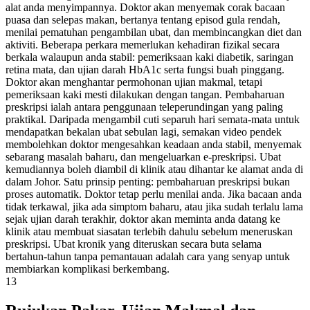
alat anda menyimpannya. Doktor akan menyemak corak bacaan
puasa dan selepas makan, bertanya tentang episod gula rendah,
menilai pematuhan pengambilan ubat, dan membincangkan diet dan
aktiviti. Beberapa perkara memerlukan kehadiran fizikal secara
berkala walaupun anda stabil: pemeriksaan kaki diabetik, saringan
retina mata, dan ujian darah HbA1c serta fungsi buah pinggang.
Doktor akan menghantar permohonan ujian makmal, tetapi
pemeriksaan kaki mesti dilakukan dengan tangan. Pembaharuan
preskripsi ialah antara penggunaan teleperundingan yang paling
praktikal. Daripada mengambil cuti separuh hari semata-mata untuk
mendapatkan bekalan ubat sebulan lagi, semakan video pendek
membolehkan doktor mengesahkan keadaan anda stabil, menyemak
sebarang masalah baharu, dan mengeluarkan e-preskripsi. Ubat
kemudiannya boleh diambil di klinik atau dihantar ke alamat anda di
dalam Johor. Satu prinsip penting: pembaharuan preskripsi bukan
proses automatik. Doktor tetap perlu menilai anda. Jika bacaan anda
tidak terkawal, jika ada simptom baharu, atau jika sudah terlalu lama
sejak ujian darah terakhir, doktor akan meminta anda datang ke
klinik atau membuat siasatan terlebih dahulu sebelum meneruskan
preskripsi. Ubat kronik yang diteruskan secara buta selama
bertahun-tahun tanpa pemantauan adalah cara yang senyap untuk
membiarkan komplikasi berkembang.
13