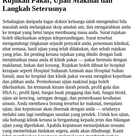
Rujukan Pakar, Ujian Makmal dan
Langkah Seterusnya
Sebahagian daripada tugas doktor keluarga ialah mengetahui bila
masalah anda melangkaui skop amalan am, dan mengarahkan anda
ke tempat yang betul tanpa membuang masa anda. Surat rujukan
boleh dikeluarkan selepas teleperundingan. Surat tersebut
mengandungi ringkasan sejarah penyakit anda, penemuan klinikal,
ubat semasa, hasil ujian yang telah dilakukan, dan sebab rujukan
yang jelas. Ini penting kerana rujukan yang ditulis dengan baik
menjimatkan masa anda di klinik pakar — pakar bermula dengan
maklumat, bukan dari kosong. Rujukan boleh dibuat ke hospital
kerajaan seperti Hospital Sultanah Aminah atau Hospital Sultan
Ismail, atau ke hospital dan klinik pakar swasta mengikut keperluan
dan pilihan anda. Permohonan ujian makmal juga boleh
dikeluarkan. Ini termasuk kiraan darah penuh, profil gula dan
HbA1c, profil lipid, fungsi buah pinggang dan hati, fungsi tiroid,
ujian air kencing, saringan denggi, dan pemeriksaan kesihatan
umum. Anda membawa borang tersebut ke makmal, menjalani
ujian, dan keputusan akan disemak dengan anda — selalunya
melalui satu lagi rundingan susulan yang pendek. Untuk kos ujian,
sila hubungi klinik kerana ia bergantung kepada jenis dan bilangan
ujian yang diperlukan. Apabila keputusan menunjukkan sesuatu
yang memerlukan tindakan segera, anda akan dihubungi. Kami