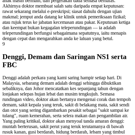
anak masih bermain, dan pergerakan dada semasa bernafas.
Akhirnya doktor membuat salah satu daripada empat keputusan:
rawat sekarang melalui e-preskripsi; siasat dahulu dengan ujian
makmal; jemput anda datang ke klinik untuk pemeriksaan fizikal;
atau rujuk terus ke jabatan kecemasan atau pakar. Keputusan ketiga
dan keempat bukan kegagalan teleperundingan — ia adalah
teleperundingan berfungsi sebagaimana sepatutnya, iaitu menapis
dengan cepat dan mengarahkan anda ke laluan yang betul.
9
Denggi, Demam dan Saringan NS1 serta
FBC
Denggi adalah perkara yang kami saring hampir setiap hari. Di
Malaysia, sebarang demam adalah denggi sehingga dibuktikan
sebaliknya, dan Johor mencatatkan kes sepanjang tahun dengan
lonjakan selepas hujan lebat dan musim tengkujuh. Semasa
rundingan video, doktor akan bertanya mengenai corak dan tempoh
demam, sakit kepala yang teruk, sakit di belakang mata, sakit sendi
dan otot yang sering digambarkan pesakit sebagai "sakit sampai ke
tulang", ruam kemerahan, serta selera makan dan pengambilan air.
Yang paling kritikal, doktor akan menyoal tanda amaran denggi:
muntah berterusan, sakit perut yang teruk terutamanya di bawah
rusuk kanan, gusi berdarah, hidung berdarah, lebam yang timbul