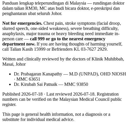
Panduan lengkap teleperundingan di Malaysia — rundingan doktor
dalam talian RM30, MC atas budi bicara doktor, e-preskripsi dan
penghantaran ubat seluruh Johor.
Not for emergencies.
Chest pain, stroke symptoms (facial droop,
slurred speech, one-sided weakness), severe breathing difficulty,
anaphylaxis, major trauma or heavy bleeding need immediate in-
person care —
call 999 or go to the nearest emergency
department now.
If you are having thoughts of harming yourself,
call Talian Kasih 15999 or Befrienders KL 03-7627 2929.
Written and clinically reviewed by the doctors of Klinik Muhibbah,
Masai, Johor
Dr. Prabagaran Kanapathy
—
M.D (UNPAD), OHD NIOSH
· MMC 63651
Dr. Kirubah Sai Patnaik
—
MMC 93850
Published
2026-07-18
· Last reviewed
2026-07-18
. Registration
numbers can be verified on the Malaysian Medical Council public
register.
This page is general health information, not a diagnosis or a
substitute for individual medical advice.