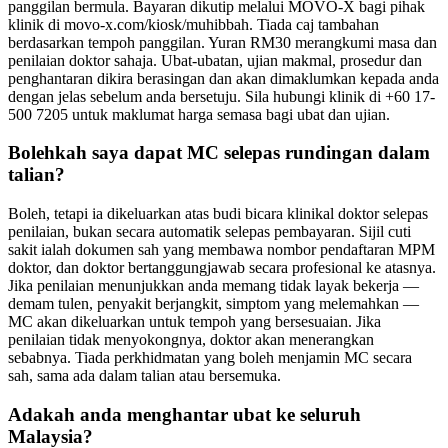
panggilan bermula. Bayaran dikutip melalui MOVO-X bagi pihak
klinik di movo-x.com/kiosk/muhibbah. Tiada caj tambahan
berdasarkan tempoh panggilan. Yuran RM30 merangkumi masa dan
penilaian doktor sahaja. Ubat-ubatan, ujian makmal, prosedur dan
penghantaran dikira berasingan dan akan dimaklumkan kepada anda
dengan jelas sebelum anda bersetuju. Sila hubungi klinik di +60 17-
500 7205 untuk maklumat harga semasa bagi ubat dan ujian.
Bolehkah saya dapat MC selepas rundingan dalam
talian?
Boleh, tetapi ia dikeluarkan atas budi bicara klinikal doktor selepas
penilaian, bukan secara automatik selepas pembayaran. Sijil cuti
sakit ialah dokumen sah yang membawa nombor pendaftaran MPM
doktor, dan doktor bertanggungjawab secara profesional ke atasnya.
Jika penilaian menunjukkan anda memang tidak layak bekerja —
demam tulen, penyakit berjangkit, simptom yang melemahkan —
MC akan dikeluarkan untuk tempoh yang bersesuaian. Jika
penilaian tidak menyokongnya, doktor akan menerangkan
sebabnya. Tiada perkhidmatan yang boleh menjamin MC secara
sah, sama ada dalam talian atau bersemuka.
Adakah anda menghantar ubat ke seluruh
Malaysia?