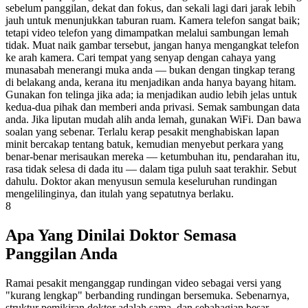
sebelum panggilan, dekat dan fokus, dan sekali lagi dari jarak lebih
jauh untuk menunjukkan taburan ruam. Kamera telefon sangat baik;
tetapi video telefon yang dimampatkan melalui sambungan lemah
tidak. Muat naik gambar tersebut, jangan hanya mengangkat telefon
ke arah kamera. Cari tempat yang senyap dengan cahaya yang
munasabah menerangi muka anda — bukan dengan tingkap terang
di belakang anda, kerana itu menjadikan anda hanya bayang hitam.
Gunakan fon telinga jika ada; ia menjadikan audio lebih jelas untuk
kedua-dua pihak dan memberi anda privasi. Semak sambungan data
anda. Jika liputan mudah alih anda lemah, gunakan WiFi. Dan bawa
soalan yang sebenar. Terlalu kerap pesakit menghabiskan lapan
minit bercakap tentang batuk, kemudian menyebut perkara yang
benar-benar merisaukan mereka — ketumbuhan itu, pendarahan itu,
rasa tidak selesa di dada itu — dalam tiga puluh saat terakhir. Sebut
dahulu. Doktor akan menyusun semula keseluruhan rundingan
mengelilinginya, dan itulah yang sepatutnya berlaku.
8
Apa Yang Dinilai Doktor Semasa
Panggilan Anda
Ramai pesakit menganggap rundingan video sebagai versi yang
"kurang lengkap" berbanding rundingan bersemuka. Sebenarnya,
struktur pemikiran doktor adalah sama, dan sebahagian besar