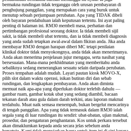
bermakna rundingan tidak terganggu oleh urusan pembayaran di
penghujung panggilan, yang merupakan cara yang buruk untuk
menutup sebuah perjumpaan perubatan. Apa yang TIDAK dibeli
oleh bayaran pendahuluan ialah keputusan tertentu. Ini ayat paling
penting di halaman ini. RM30 membeli masa, perhatian dan
pertimbangan profesional seorang doktor. Ia tidak membeli sijil
sakit, ia tidak membeli ubat tertentu, dan ia tidak membeli diagnosis
yang anda sudah tetapkan awal-awal dalam fikiran anda. Jika anda
membayar RM30 dengan harapan diberi MC tetapi penilaian
klinikal doktor tidak menyokongnya, anda tidak akan menerimanya.
Anda akan menerima penjelasan jujur mengapa, serta nasihat yang
bersesuaian. Mana-mana perkhidmatan yang memberitahu anda
sebaliknya sedang menerangkan sesuatu selain daripada perubatan.
Proses tempahan adalah mudah. Layari pautan kiosk MOVO-X,
pilih slot dalam waktu operasi, isikan butiran diri dan sebab
rundingan, dan lengkapkan pembayaran. Anda akan diminta
memuat naik apa-apa yang diperlukan doktor terlebih dahulu —
gambar ruam, gambar kotak ubat yang sedang diambil, bacaan
tekanan darah atau gula dalam darah terkini, atau laporan makmal
terdahulu. Muat naik semasa menempah, bukan bergelut mencarinya
di tengah panggilan. Apa yang tidak termasuk dalam RM30 ialah
segala yang di luar rundingan itu sendiri: ubat-ubatan, ujian makmal,
prosedur, dan pengaturan penghantaran. Kos untuk perkara tersebut
akan dimaklumkan kepada anda secara jelas sebelum anda
bersetuju. Kami tidak menyiarkan harga untuk item ini di sini kerana