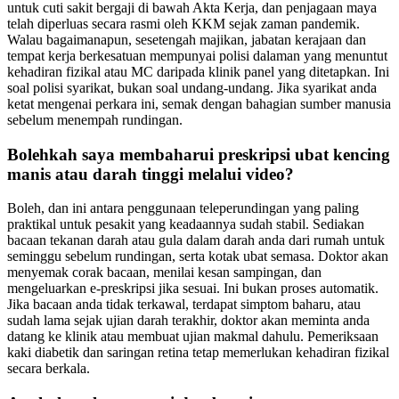
untuk cuti sakit bergaji di bawah Akta Kerja, dan penjagaan maya
telah diperluas secara rasmi oleh KKM sejak zaman pandemik.
Walau bagaimanapun, sesetengah majikan, jabatan kerajaan dan
tempat kerja berkesatuan mempunyai polisi dalaman yang menuntut
kehadiran fizikal atau MC daripada klinik panel yang ditetapkan. Ini
soal polisi syarikat, bukan soal undang-undang. Jika syarikat anda
ketat mengenai perkara ini, semak dengan bahagian sumber manusia
sebelum menempah rundingan.
Bolehkah saya membaharui preskripsi ubat kencing
manis atau darah tinggi melalui video?
Boleh, dan ini antara penggunaan teleperundingan yang paling
praktikal untuk pesakit yang keadaannya sudah stabil. Sediakan
bacaan tekanan darah atau gula dalam darah anda dari rumah untuk
seminggu sebelum rundingan, serta kotak ubat semasa. Doktor akan
menyemak corak bacaan, menilai kesan sampingan, dan
mengeluarkan e-preskripsi jika sesuai. Ini bukan proses automatik.
Jika bacaan anda tidak terkawal, terdapat simptom baharu, atau
sudah lama sejak ujian darah terakhir, doktor akan meminta anda
datang ke klinik atau membuat ujian makmal dahulu. Pemeriksaan
kaki diabetik dan saringan retina tetap memerlukan kehadiran fizikal
secara berkala.