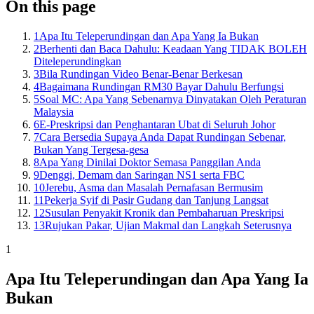
On this page
1
Apa Itu Teleperundingan dan Apa Yang Ia Bukan
2
Berhenti dan Baca Dahulu: Keadaan Yang TIDAK BOLEH
Diteleperundingkan
3
Bila Rundingan Video Benar-Benar Berkesan
4
Bagaimana Rundingan RM30 Bayar Dahulu Berfungsi
5
Soal MC: Apa Yang Sebenarnya Dinyatakan Oleh Peraturan
Malaysia
6
E-Preskripsi dan Penghantaran Ubat di Seluruh Johor
7
Cara Bersedia Supaya Anda Dapat Rundingan Sebenar,
Bukan Yang Tergesa-gesa
8
Apa Yang Dinilai Doktor Semasa Panggilan Anda
9
Denggi, Demam dan Saringan NS1 serta FBC
10
Jerebu, Asma dan Masalah Pernafasan Bermusim
11
Pekerja Syif di Pasir Gudang dan Tanjung Langsat
12
Susulan Penyakit Kronik dan Pembaharuan Preskripsi
13
Rujukan Pakar, Ujian Makmal dan Langkah Seterusnya
1
Apa Itu Teleperundingan dan Apa Yang Ia
Bukan