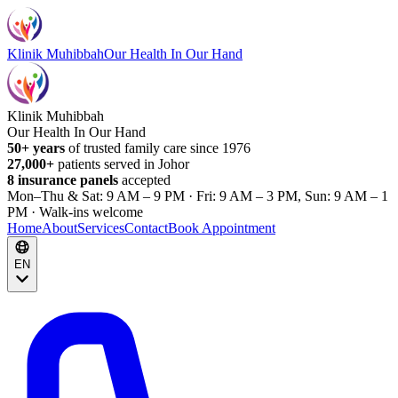
Klinik Muhibbah
Our Health In Our Hand
Klinik Muhibbah
Our Health In Our Hand
50+ years
of trusted family care since 1976
27,000+
patients served in Johor
8 insurance panels
accepted
Mon–Thu & Sat: 9 AM – 9 PM · Fri: 9 AM – 3 PM, Sun: 9 AM – 1
PM · Walk-ins welcome
Home
About
Services
Contact
Book Appointment
EN