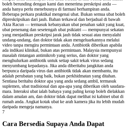
boleh berunding dengan kami dan menerima preskripsi anda —
anda hanya perlu menebusnya di farmasi berhampiran anda.
Beberapa perkara praktikal mengenai ubat. Bukan semua ubat boleh
dipreskripsikan dari jauh. Bahan terkawal dan berjadual di bawah
Akta Racun — termasuk kebanyakan ubat penahan sakit yang kuat,
ubat penenang dan sesetengah ubat psikiatri — mempunyai sekatan
yang menjadikan preskripsi jarak jauh tidak sesuai atau menyalahi
undang-undang, dan doktor tidak akan mengeluarkannya melalui
video tanpa mengira permintaan anda. Antibiotik diberikan apabila
ada indikasi klinikal, bukan atas permintaan. Malaysia mempunyai
masalah rintangan antimikrob yang serius, dan doktor yang
menghulurkan antibiotik untuk setiap sakit tekak virus sedang
menyumbang kepadanya. Jika anda diberitahu jangkitan anda
berpunca daripada virus dan antibiotik tidak akan membantu, itu
adalah perubatan yang baik, bukan perkhidmatan yang ditahan.
Sentiasa beritahu doktor apa yang anda sedang ambil, termasuk
suplemen, ubat tradisional dan apa-apa yang diberikan oleh saudara-
mara. Interaksi ubat ialah bahaya yang paling kerap boleh dielakkan
dalam amalan am, dan doktor tidak dapat melihat isi kabinet ubat di
rumah anda. Angkat kotak ubat ke arah kamera jika itu lebih mudah
daripada mengeja namanya.
7
Cara Bersedia Supaya Anda Dapat