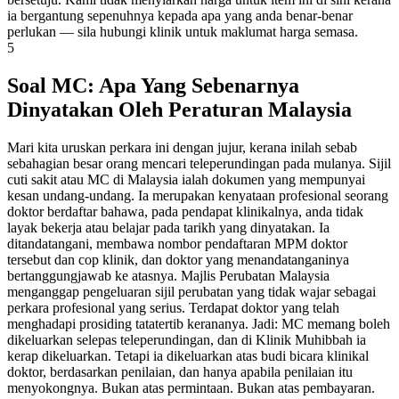
ia bergantung sepenuhnya kepada apa yang anda benar-benar
perlukan — sila hubungi klinik untuk maklumat harga semasa.
5
Soal MC: Apa Yang Sebenarnya
Dinyatakan Oleh Peraturan Malaysia
Mari kita uruskan perkara ini dengan jujur, kerana inilah sebab
sebahagian besar orang mencari teleperundingan pada mulanya. Sijil
cuti sakit atau MC di Malaysia ialah dokumen yang mempunyai
kesan undang-undang. Ia merupakan kenyataan profesional seorang
doktor berdaftar bahawa, pada pendapat klinikalnya, anda tidak
layak bekerja atau belajar pada tarikh yang dinyatakan. Ia
ditandatangani, membawa nombor pendaftaran MPM doktor
tersebut dan cop klinik, dan doktor yang menandatanganinya
bertanggungjawab ke atasnya. Majlis Perubatan Malaysia
menganggap pengeluaran sijil perubatan yang tidak wajar sebagai
perkara profesional yang serius. Terdapat doktor yang telah
menghadapi prosiding tatatertib kerananya. Jadi: MC memang boleh
dikeluarkan selepas teleperundingan, dan di Klinik Muhibbah ia
kerap dikeluarkan. Tetapi ia dikeluarkan atas budi bicara klinikal
doktor, berdasarkan penilaian, dan hanya apabila penilaian itu
menyokongnya. Bukan atas permintaan. Bukan atas pembayaran.