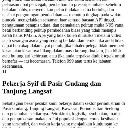
pelarasan ubat pencegah, pembaharuan preskripsi inhaler sebelum
bekalan habis, menyediakan pelan tindakan asma bertulis, dan
nasihat pengurangan pendedahan — menutup tingkap pada waktu
puncak, mengelakkan senaman luar semasa bacaan API tinggi,
penggunaan penapis udara, dan pemakaian pelitup muka N95 yang
betul berbanding pelitup pembedahan biasa yang tidak menapis
zarah halus PM2.5. Apa yang tidak boleh diuruskan melalui video
ialah serangan asma yang sedang berlaku dan teruk. Jika anda tidak
dapat bercakap dalam ayat penuh, jika inhaler pelega tidak memberi
kesan atau kesannya hilang dalam masa kurang dua jam, jika bibir
atau hujung jari kebiruan, atau jika anda terpaksa duduk tegak untuk
bernafas — itu kecemasan. Telefon 999 atau terus ke jabatan
kecemasan.
11
Pekerja Syif di Pasir Gudang dan
Tanjung Langsat
Sebahagian besar pesakit kami bekerja dalam sektor perindustrian di
Pasir Gudang, Tanjung Langsat, Kawasan Perindustrian Seelong
dan pelabuhan sekitarnya. Petrokimia, logistik, pembuatan, marin
dan pemprosesan makanan. Ini populasi dengan corak kesihatan
yang tersendiri, dan waktu kerja yang menjadikan kunjungan ke