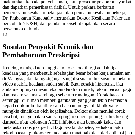
maklumkan kepada penyelia anda, ikuti prosedur pelaporan syarikat,
dan dapatkan pemeriksaan fizikal. Untuk perkara berkaitan
pemeriksaan kesihatan pekerjaan dan penilaian kesihatan pekerja,
Dr. Prabagaran Kanapathy merupakan Doktor Kesihatan Pekerjaan
bertauliah NIOSH, dan penilaian tersebut dijalankan secara
bersemuka di klinik.
12
Susulan Penyakit Kronik dan
Pembaharuan Preskripsi
Kencing manis, darah tinggi dan kolesterol tinggi adalah tiga
keadaan yang membentuk sebahagian besar beban kerja amalan am
di Malaysia, dan ketiga-tiganya sangat sesuai untuk susulan melalui
video apabila keadaan sudah stabil. Bagi pesakit hipertensi, jika
anda mempunyai mesin tekanan darah di rumah, rakam bacaan pagi
dan malam selama seminggu sebelum rundingan. Corak bacaan
seminggu di rumah memberi gambaran yang jauh lebih bermakna
kepada doktor berbanding satu bacaan tunggal di klinik yang
mungkin dinaikkan oleh kegelisahan. Doktor akan menilai corak
tersebut, menyemak kesan sampingan seperti pening, batuk kering
daripada ubat golongan ACE inhibitor, atau bengkak kaki, dan
melaraskan dos jika perlu. Bagi pesakit diabetes, sediakan buku
rekod bacaan glukometer anda, atau muat naik data dari aplikasi jika