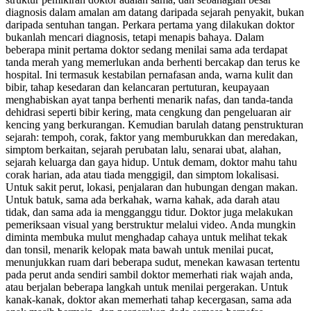
diagnosis dalam amalan am datang daripada sejarah penyakit, bukan
daripada sentuhan tangan. Perkara pertama yang dilakukan doktor
bukanlah mencari diagnosis, tetapi menapis bahaya. Dalam
beberapa minit pertama doktor sedang menilai sama ada terdapat
tanda merah yang memerlukan anda berhenti bercakap dan terus ke
hospital. Ini termasuk kestabilan pernafasan anda, warna kulit dan
bibir, tahap kesedaran dan kelancaran pertuturan, keupayaan
menghabiskan ayat tanpa berhenti menarik nafas, dan tanda-tanda
dehidrasi seperti bibir kering, mata cengkung dan pengeluaran air
kencing yang berkurangan. Kemudian barulah datang penstrukturan
sejarah: tempoh, corak, faktor yang memburukkan dan meredakan,
simptom berkaitan, sejarah perubatan lalu, senarai ubat, alahan,
sejarah keluarga dan gaya hidup. Untuk demam, doktor mahu tahu
corak harian, ada atau tiada menggigil, dan simptom lokalisasi.
Untuk sakit perut, lokasi, penjalaran dan hubungan dengan makan.
Untuk batuk, sama ada berkahak, warna kahak, ada darah atau
tidak, dan sama ada ia mengganggu tidur. Doktor juga melakukan
pemeriksaan visual yang berstruktur melalui video. Anda mungkin
diminta membuka mulut menghadap cahaya untuk melihat tekak
dan tonsil, menarik kelopak mata bawah untuk menilai pucat,
menunjukkan ruam dari beberapa sudut, menekan kawasan tertentu
pada perut anda sendiri sambil doktor memerhati riak wajah anda,
atau berjalan beberapa langkah untuk menilai pergerakan. Untuk
kanak-kanak, doktor akan memerhati tahap kecergasan, sama ada