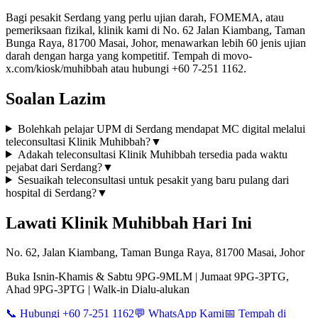
Bagi pesakit Serdang yang perlu ujian darah, FOMEMA, atau
pemeriksaan fizikal, klinik kami di No. 62 Jalan Kiambang, Taman
Bunga Raya, 81700 Masai, Johor, menawarkan lebih 60 jenis ujian
darah dengan harga yang kompetitif. Tempah di movo-
x.com/kiosk/muhibbah atau hubungi +60 7-251 1162.
Soalan Lazim
Bolehkah pelajar UPM di Serdang mendapat MC digital melalui
teleconsultasi Klinik Muhibbah?
▼
Adakah teleconsultasi Klinik Muhibbah tersedia pada waktu
pejabat dari Serdang?
▼
Sesuaikah teleconsultasi untuk pesakit yang baru pulang dari
hospital di Serdang?
▼
Lawati Klinik Muhibbah Hari Ini
No. 62, Jalan Kiambang, Taman Bunga Raya, 81700 Masai, Johor
Buka Isnin-Khamis & Sabtu 9PG-9MLM | Jumaat 9PG-3PTG,
Ahad 9PG-3PTG | Walk-in Dialu-alukan
📞 Hubungi +60 7-251 1162
💬 WhatsApp Kami
📅 Tempah di