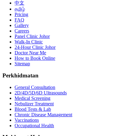
中文
தமிழ்
Pricing
FAQ
Gallery
Careers
Panel Clinic Johor
Walk-In Clinic
24-Hour Clinic Johor
Doctor Near Me
How to Book Online
Sitemap
Perkhidmatan
General Consultation
2D/4D/5D/6D Ultrasounds
Medical Screening
Nebulizer Treatment
Blood Tests & Lab
Chronic Disease Management
Vaccinations
Occupational Health