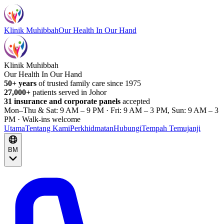
Klinik Muhibbah
Our Health In Our Hand
Klinik Muhibbah
Our Health In Our Hand
50+ years
of trusted family care since 1975
27,000+
patients served in Johor
31 insurance and corporate panels
accepted
Mon–Thu & Sat: 9 AM – 9 PM · Fri: 9 AM – 3 PM, Sun: 9 AM – 3
PM · Walk-ins welcome
Utama
Tentang Kami
Perkhidmatan
Hubungi
Tempah Temujanji
BM