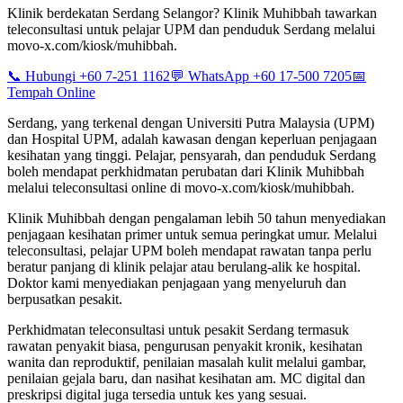
Klinik berdekatan Serdang Selangor? Klinik Muhibbah tawarkan
teleconsultasi untuk pelajar UPM dan penduduk Serdang melalui
movo-x.com/kiosk/muhibbah.
📞 Hubungi +60 7-251 1162
💬 WhatsApp +60 17-500 7205
📅
Tempah Online
Serdang, yang terkenal dengan Universiti Putra Malaysia (UPM)
dan Hospital UPM, adalah kawasan dengan keperluan penjagaan
kesihatan yang tinggi. Pelajar, pensyarah, dan penduduk Serdang
boleh mendapat perkhidmatan perubatan dari Klinik Muhibbah
melalui teleconsultasi online di movo-x.com/kiosk/muhibbah.
Klinik Muhibbah dengan pengalaman lebih 50 tahun menyediakan
penjagaan kesihatan primer untuk semua peringkat umur. Melalui
teleconsultasi, pelajar UPM boleh mendapat rawatan tanpa perlu
beratur panjang di klinik pelajar atau berulang-alik ke hospital.
Doktor kami menyediakan penjagaan yang menyeluruh dan
berpusatkan pesakit.
Perkhidmatan teleconsultasi untuk pesakit Serdang termasuk
rawatan penyakit biasa, pengurusan penyakit kronik, kesihatan
wanita dan reproduktif, penilaian masalah kulit melalui gambar,
penilaian gejala baru, dan nasihat kesihatan am. MC digital dan
preskripsi digital juga tersedia untuk kes yang sesuai.