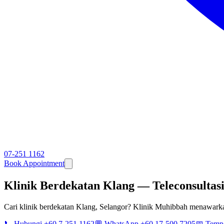
07-251 1162
Book Appointment
Klinik Berdekatan Klang — Teleconsultas
Cari klinik berdekatan Klang, Selangor? Klinik Muhibbah menawark
📞 Hubungi +60 7-251 1162
💬 WhatsApp +60 17-500 7205
📅 Temp