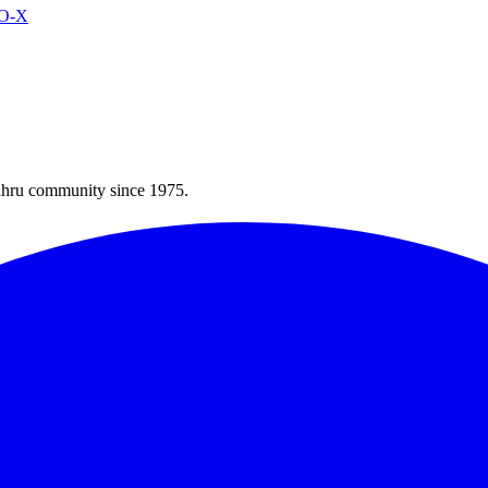
VO-X
Bahru community since 1975.