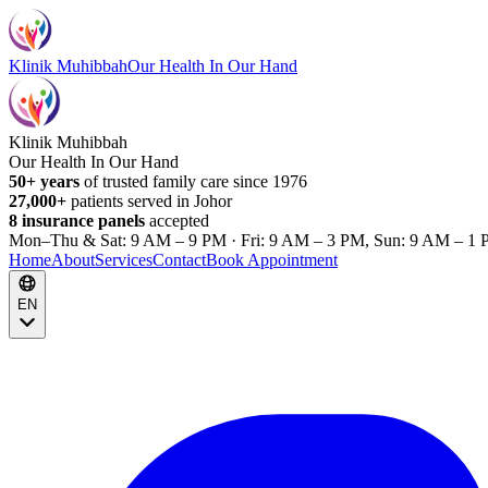
Klinik Muhibbah
Our Health In Our Hand
Klinik Muhibbah
Our Health In Our Hand
50+ years
of trusted family care since 1976
27,000+
patients served in Johor
8 insurance panels
accepted
Mon–Thu & Sat: 9 AM – 9 PM · Fri: 9 AM – 3 PM, Sun: 9 AM – 1 
Home
About
Services
Contact
Book Appointment
EN