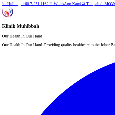
📞 Hubungi +60 7-251 1162
💬 WhatsApp Kami
📅 Tempah di MO
Klinik Muhibbah
Our Health In Our Hand
Our Health In Our Hand. Providing quality healthcare to the Johor 