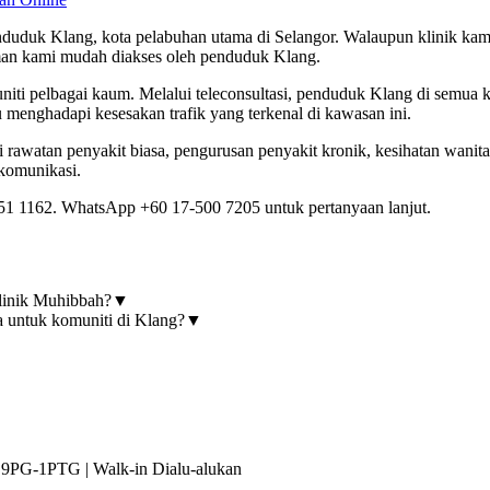
uduk Klang, kota pelabuhan utama di Selangor. Walaupun klinik kami te
an kami mudah diakses oleh penduduk Klang.
iti pelbagai kaum. Melalui teleconsultasi, penduduk Klang di semua
 menghadapi kesesakan trafik yang terkenal di kawasan ini.
watan penyakit biasa, pengurusan penyakit kronik, kesihatan wanita, 
komunikasi.
51 1162. WhatsApp +60 17-500 7205 untuk pertanyaan lanjut.
linik Muhibbah?
▼
a untuk komuniti di Klang?
▼
9PG-1PTG | Walk-in Dialu-alukan