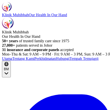
Klinik Muhibbah
Our Health In Our Hand
Klinik Muhibbah
Our Health In Our Hand
50+ years
of trusted family care since 1975
27,000+
patients served in Johor
31 insurance and corporate panels
accepted
Mon–Thu & Sat: 9 AM – 9 PM · Fri: 9 AM – 3 PM, Sun: 9 AM – 3 
Utama
Tentang Kami
Perkhidmatan
Hubungi
Tempah Temujanji
BM