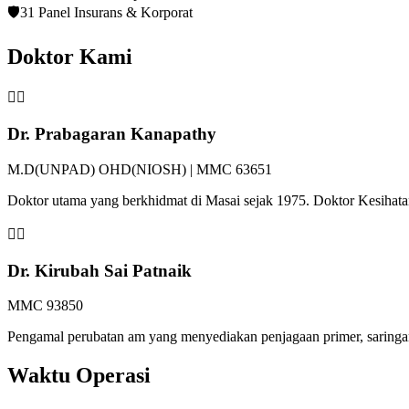
🛡️
31 Panel Insurans & Korporat
Doktor Kami
👨‍⚕️
Dr. Prabagaran Kanapathy
M.D(UNPAD) OHD(NIOSH) | MMC 63651
Doktor utama yang berkhidmat di Masai sejak 1975. Doktor Kesiha
👩‍⚕️
Dr. Kirubah Sai Patnaik
MMC 93850
Pengamal perubatan am yang menyediakan penjagaan primer, saringan 
Waktu Operasi