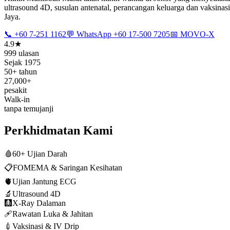
ultrasound 4D, susulan antenatal, perancangan keluarga dan vaksinas
Jaya.
📞 +60 7-251 1162
💬 WhatsApp +60 17-500 7205
📅 MOVO-X
4.9★
999 ulasan
Sejak 1975
50+ tahun
27,000+
pesakit
Walk-in
tanpa temujanji
Perkhidmatan Kami
🩸
60+ Ujian Darah
📋
FOMEMA & Saringan Kesihatan
🫀
Ujian Jantung ECG
🔬
Ultrasound 4D
🩻
X-Ray Dalaman
🩹
Rawatan Luka & Jahitan
💉
Vaksinasi & IV Drip