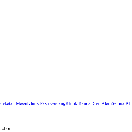
rdekatan Masai
Klinik Pasir Gudang
Klinik Bandar Seri Alam
Semua Kli
 Johor