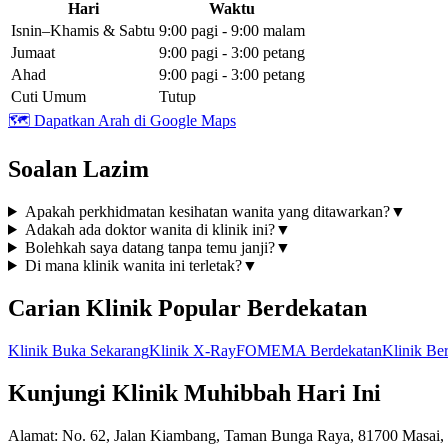
Hari
Waktu
Isnin–Khamis & Sabtu
9:00 pagi - 9:00 malam
Jumaat
9:00 pagi - 3:00 petang
Ahad
9:00 pagi - 3:00 petang
Cuti Umum
Tutup
🗺️
Dapatkan Arah di Google Maps
Soalan Lazim
Apakah perkhidmatan kesihatan wanita yang ditawarkan?
▼
Adakah ada doktor wanita di klinik ini?
▼
Bolehkah saya datang tanpa temu janji?
▼
Di mana klinik wanita ini terletak?
▼
Carian Klinik Popular Berdekatan
Klinik Buka Sekarang
Klinik X-Ray
FOMEMA Berdekatan
Klinik Be
Kunjungi Klinik Muhibbah Hari Ini
Alamat
: No. 62, Jalan Kiambang, Taman Bunga Raya, 81700 Masai,