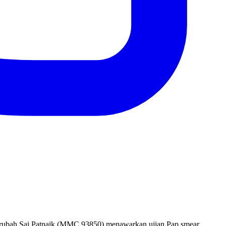
Kirubah Sai Patnaik (MMC 93850) menawarkan ujian Pap smear,