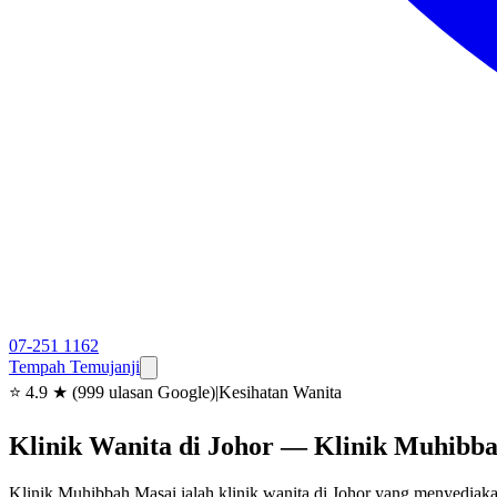
07-251 1162
Tempah Temujanji
⭐
4.9 ★ (999 ulasan Google)
|
Kesihatan Wanita
Klinik Wanita di Johor — Klinik Muhibb
Klinik Muhibbah Masai ialah klinik wanita di Johor yang menyediak