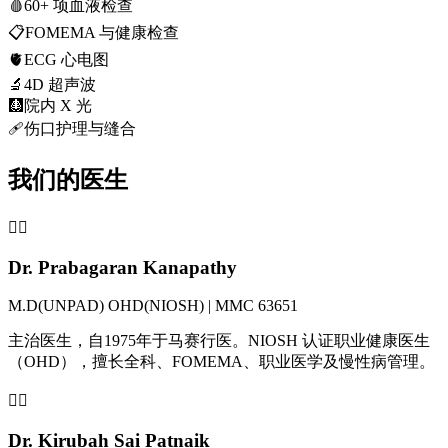
🩸
60+ 项血液检查
📋
FOMEMA 与健康检查
🫀
ECG 心电图
🔬
4D 超声波
🩻
院内 X 光
🩹
伤口护理与缝合
我们的医生
👨‍⚕️
Dr. Prabagaran Kanapathy
M.D(UNPAD) OHD(NIOSH) | MMC 63651
主治医生，自1975年于马赛行医。NIOSH 认证职业健康医生
（OHD），擅长全科、FOMEMA、职业医学及慢性病管理。
👩‍⚕️
Dr. Kirubah Sai Patnaik