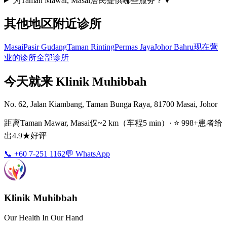
为Taman Mawar, Masai居民提供哪些服务？
▼
其他地区附近诊所
Masai
Pasir Gudang
Taman Rinting
Permas Jaya
Johor Bahru
现在营
业的诊所
全部诊所
今天就来 Klinik Muhibbah
No. 62, Jalan Kiambang, Taman Bunga Raya, 81700 Masai, Johor
距离Taman Mawar, Masai仅~2 km（车程5 min）· ⭐ 998+患者给
出4.9★好评
📞 +60 7-251 1162
💬 WhatsApp
Klinik Muhibbah
Our Health In Our Hand