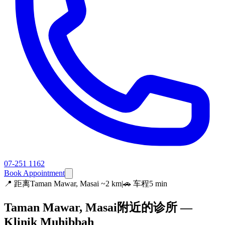
07-251 1162
Book Appointment
📍
距离Taman Mawar, Masai ~2 km
|
🚗 车程5 min
Taman Mawar, Masai附近的诊所 —
Klinik Muhibbah