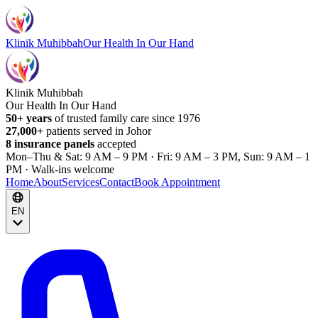
Klinik Muhibbah
Our Health In Our Hand
Klinik Muhibbah
Our Health In Our Hand
50+ years
of trusted family care since 1976
27,000+
patients served in Johor
8 insurance panels
accepted
Mon–Thu & Sat: 9 AM – 9 PM · Fri: 9 AM – 3 PM, Sun: 9 AM – 1
PM · Walk-ins welcome
Home
About
Services
Contact
Book Appointment
EN