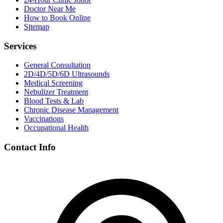
Doctor Near Me
How to Book Online
Sitemap
Services
General Consultation
2D/4D/5D/6D Ultrasounds
Medical Screening
Nebulizer Treatment
Blood Tests & Lab
Chronic Disease Management
Vaccinations
Occupational Health
Contact Info