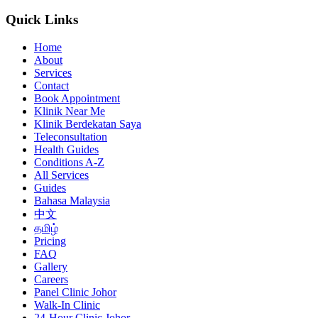
Quick Links
Home
About
Services
Contact
Book Appointment
Klinik Near Me
Klinik Berdekatan Saya
Teleconsultation
Health Guides
Conditions A-Z
All Services
Guides
Bahasa Malaysia
中文
தமிழ்
Pricing
FAQ
Gallery
Careers
Panel Clinic Johor
Walk-In Clinic
24-Hour Clinic Johor