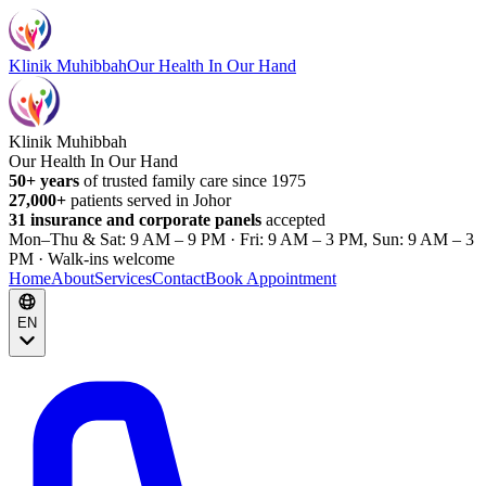
Klinik Muhibbah
Our Health In Our Hand
Klinik Muhibbah
Our Health In Our Hand
50+ years
of trusted family care since 1975
27,000+
patients served in Johor
31 insurance and corporate panels
accepted
Mon–Thu & Sat: 9 AM – 9 PM · Fri: 9 AM – 3 PM, Sun: 9 AM – 3
PM · Walk-ins welcome
Home
About
Services
Contact
Book Appointment
EN