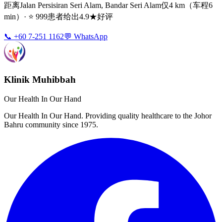
距离Jalan Persisiran Seri Alam, Bandar Seri Alam仅4 km（车程6
min）· ⭐ 999患者给出4.9★好评
📞 +60 7-251 1162
💬 WhatsApp
Klinik Muhibbah
Our Health In Our Hand
Our Health In Our Hand. Providing quality healthcare to the Johor
Bahru community since 1975.