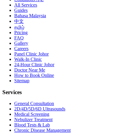
All Services
Guides
Bahasa Malaysia
中文
தமிழ்
Pricing
FAQ
Gallery
Careers
Panel Clinic Johor
Walk-In Clinic
24-Hour Clinic Johor
Doctor Near Me
How to Book Online
Sitemap
Services
General Consultation
2D/4D/5D/6D Ultrasounds
Medical Screening
Nebulizer Treatment
Blood Tests & Lab
Chronic Disease Management