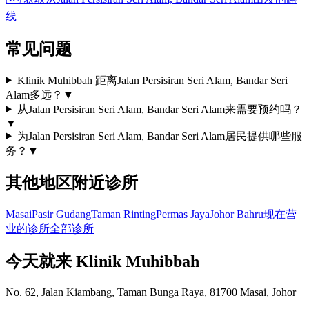
线
常见问题
Klinik Muhibbah 距离Jalan Persisiran Seri Alam, Bandar Seri
Alam多远？
▼
从Jalan Persisiran Seri Alam, Bandar Seri Alam来需要预约吗？
▼
为Jalan Persisiran Seri Alam, Bandar Seri Alam居民提供哪些服
务？
▼
其他地区附近诊所
Masai
Pasir Gudang
Taman Rinting
Permas Jaya
Johor Bahru
现在营
业的诊所
全部诊所
今天就来 Klinik Muhibbah
No. 62, Jalan Kiambang, Taman Bunga Raya, 81700 Masai, Johor