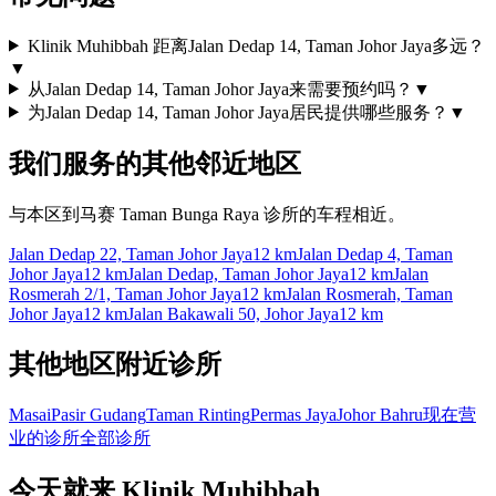
Klinik Muhibbah 距离Jalan Dedap 14, Taman Johor Jaya多远？
▼
从Jalan Dedap 14, Taman Johor Jaya来需要预约吗？
▼
为Jalan Dedap 14, Taman Johor Jaya居民提供哪些服务？
▼
我们服务的其他邻近地区
与本区到马赛 Taman Bunga Raya 诊所的车程相近。
Jalan Dedap 22, Taman Johor Jaya
12 km
Jalan Dedap 4, Taman
Johor Jaya
12 km
Jalan Dedap, Taman Johor Jaya
12 km
Jalan
Rosmerah 2/1, Taman Johor Jaya
12 km
Jalan Rosmerah, Taman
Johor Jaya
12 km
Jalan Bakawali 50, Johor Jaya
12 km
其他地区附近诊所
Masai
Pasir Gudang
Taman Rinting
Permas Jaya
Johor Bahru
现在营
业的诊所
全部诊所
今天就来 Klinik Muhibbah