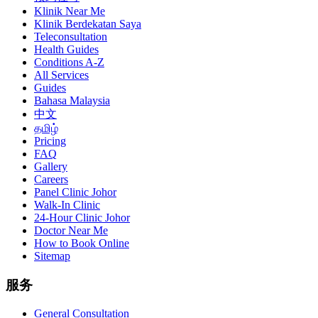
Klinik Near Me
Klinik Berdekatan Saya
Teleconsultation
Health Guides
Conditions A-Z
All Services
Guides
Bahasa Malaysia
中文
தமிழ்
Pricing
FAQ
Gallery
Careers
Panel Clinic Johor
Walk-In Clinic
24-Hour Clinic Johor
Doctor Near Me
How to Book Online
Sitemap
服务
General Consultation