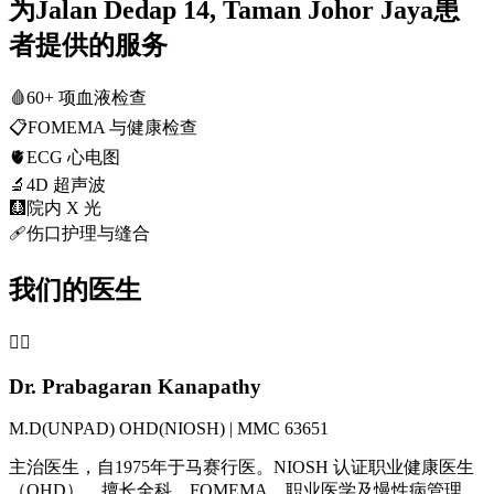
为Jalan Dedap 14, Taman Johor Jaya患
者提供的服务
🩸
60+ 项血液检查
📋
FOMEMA 与健康检查
🫀
ECG 心电图
🔬
4D 超声波
🩻
院内 X 光
🩹
伤口护理与缝合
我们的医生
👨‍⚕️
Dr. Prabagaran Kanapathy
M.D(UNPAD) OHD(NIOSH) | MMC 63651
主治医生，自1975年于马赛行医。NIOSH 认证职业健康医生
（OHD），擅长全科、FOMEMA、职业医学及慢性病管理。