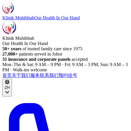
Klinik Muhibbah
Our Health In Our Hand
Klinik Muhibbah
Our Health In Our Hand
50+ years
of trusted family care since 1975
27,000+
patients served in Johor
31 insurance and corporate panels
accepted
Mon–Thu & Sat: 9 AM – 9 PM · Fri: 9 AM – 3 PM, Sun: 9 AM – 3
PM · Walk-ins welcome
首页
关于我们
服务
联系我们
预约挂号
ZH