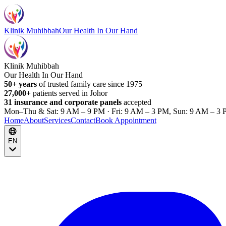
Klinik Muhibbah
Our Health In Our Hand
Klinik Muhibbah
Our Health In Our Hand
50+ years
of trusted family care since 1975
27,000+
patients served in Johor
31 insurance and corporate panels
accepted
Mon–Thu & Sat: 9 AM – 9 PM · Fri: 9 AM – 3 PM, Sun: 9 AM – 3 
Home
About
Services
Contact
Book Appointment
EN