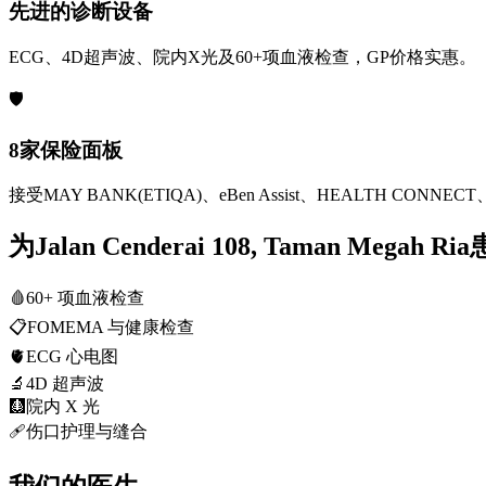
先进的诊断设备
ECG、4D超声波、院内X光及60+项血液检查，GP价格实惠。
🛡️
8家保险面板
接受MAY BANK(ETIQA)、eBen Assist、HEALTH CONNECT、
为Jalan Cenderai 108, Taman Mega
🩸
60+ 项血液检查
📋
FOMEMA 与健康检查
🫀
ECG 心电图
🔬
4D 超声波
🩻
院内 X 光
🩹
伤口护理与缝合