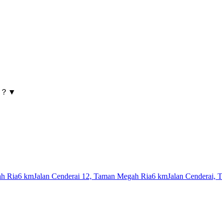
多远？
▼
ah Ria
6 km
Jalan Cenderai 12, Taman Megah Ria
6 km
Jalan Cenderai,