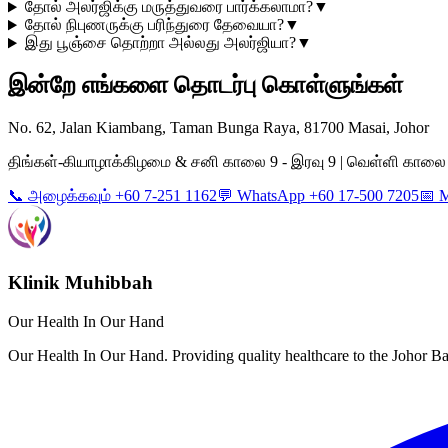
தோல் அலர்ஜிக்கு மருத்துவரை பார்க்கலாமா?
▼
தோல் நிபுணருக்கு பரிந்துரை தேவையா?
▼
இது பூஞ்சை தொற்றா அல்லது அலர்ஜியா?
▼
இன்றே எங்களை தொடர்பு கொள்ளுங்கள்
No. 62, Jalan Kiambang, Taman Bunga Raya, 81700 Masai, Johor
திங்கள்-கியாழாக்கிழமை & சனி காலை 9 - இரவு 9 | வெள்ளி காலை 9 -
📞 அழைக்கவும் +60 7-251 1162
💬 WhatsApp +60 17-500 7205
📅 
Klinik Muhibbah
Our Health In Our Hand
Our Health In Our Hand. Providing quality healthcare to the Johor 