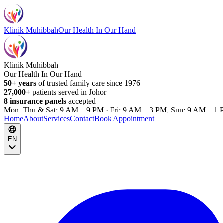
Klinik Muhibbah
Our Health In Our Hand
Klinik Muhibbah
Our Health In Our Hand
50+ years
of trusted family care since 1976
27,000+
patients served in Johor
8 insurance panels
accepted
Mon–Thu & Sat: 9 AM – 9 PM · Fri: 9 AM – 3 PM, Sun: 9 AM – 1 
Home
About
Services
Contact
Book Appointment
EN