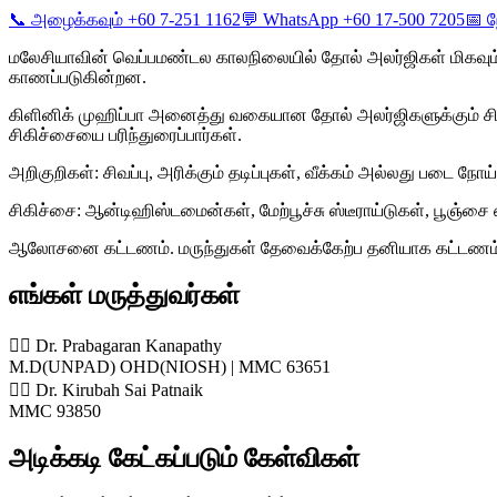
📞 அழைக்கவும் +60 7-251 1162
💬 WhatsApp +60 17-500 7205
📅 ந
மலேசியாவின் வெப்பமண்டல காலநிலையில் தோல் அலர்ஜிகள் மிகவும் 
காணப்படுகின்றன.
கிளினிக் முஹிப்பா அனைத்து வகையான தோல் அலர்ஜிகளுக்கும் சி
சிகிச்சையை பரிந்துரைப்பார்கள்.
அறிகுறிகள்: சிவப்பு, அரிக்கும் தடிப்புகள், வீக்கம் அல்லது படை 
சிகிச்சை: ஆன்டிஹிஸ்டமைன்கள், மேற்பூச்சு ஸ்டீராய்டுகள், பூஞ்சை எ
ஆலோசனை கட்டணம். மருந்துகள் தேவைக்கேற்ப தனியாக கட்டணம். 
எங்கள் மருத்துவர்கள்
👨‍⚕️ Dr. Prabagaran Kanapathy
M.D(UNPAD) OHD(NIOSH) | MMC 63651
👨‍⚕️ Dr. Kirubah Sai Patnaik
MMC 93850
அடிக்கடி கேட்கப்படும் கேள்விகள்