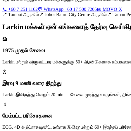
📞 +60 7-251 1162
💬 WhatsApp +60 17-500 7205
📅 MOVO-X
📍
Tampoi அருகில்
📍
Johor Bahru City Centre அருகில்
📍
Taman Pe
Larkin மக்கள் ஏன் எங்களைத் தேர்வு செய்கி
🏥
1975 முதல் சேவை
Larkin மற்றும் சுற்றுவட்டார மக்களுக்கு 50+ ஆண்டுகளாக நம்பக
⏰
இரவு 9 மணி வரை திறந்து
Larkin-இலிருந்து வெறும் 20 min — வேலை முடிந்து வாருங்கள், 
🔬
மேம்பட்ட பரிசோதனை
ECG, 4D அல்ட்ராசவுண்ட், உள்ளக X-Ray மற்றும் 60+ இரத்தப் ப