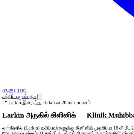
07-251 1162
சந்திப்பு முன்பதிவு
📍
Larkin-இலிருந்து 16 km
|
🚗 20 min பயணம்
Larkin அருகில் கிளினிக் — Klinik Muhibb
லார்கினில் (Larkin) வசிப்பவர்களுக்கு கிளினிக் முஹிப்பா 16 கி
நேர சேவை மற்றும் 31 காப்பீட்டு மற்றும் நிறுவனப் பேனல்களின் ஏற்பா