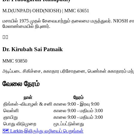
M.D(UNPAD) OHD(NIOSH) | MMC 63651
மசாயில் 1975 முதல் சேவையாற்றும் தலைமை மருத்துவர். NIOSH சான
மேலாண்மையில் நிபுணர்.
👩‍⚕️
Dr. Kirubah Sai Patnaik
MMC 93850
அடிப்படை சிகிச்சை, சுகாதார பரிசோதனை, பெண்கள் சுகாதாரம் மற்
வேலை நேரம்
நாள்
நேரம்
திங்கள்–வியாழன் & சனி
காலை 9:00 - இரவு 9:00
வெள்ளி
காலை 9:00 - மதியம் 3:00
ஞாயிறு
காலை 9:00 - மதியம் 3:00
பொது விடுமுறை
மூடப்பட்டுள்ளது
🗺️
Larkin-இலிருந்து வழியைப் பெறுங்கள்