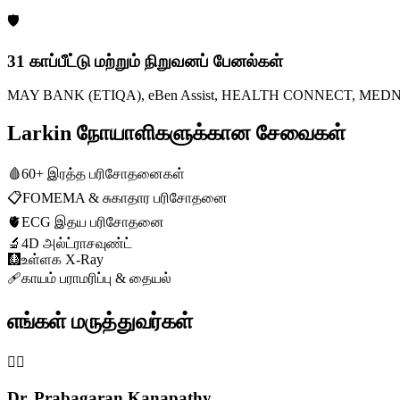
🛡️
31 காப்பீட்டு மற்றும் நிறுவனப் பேனல்கள்
MAY BANK (ETIQA), eBen Assist, HEALTH CONNECT, MEDNEFIT
Larkin நோயாளிகளுக்கான சேவைகள்
🩸
60+ இரத்த பரிசோதனைகள்
📋
FOMEMA & சுகாதார பரிசோதனை
🫀
ECG இதய பரிசோதனை
🔬
4D அல்ட்ராசவுண்ட்
🩻
உள்ளக X-Ray
🩹
காயம் பராமரிப்பு & தையல்
எங்கள் மருத்துவர்கள்
👨‍⚕️
Dr. Prabagaran Kanapathy