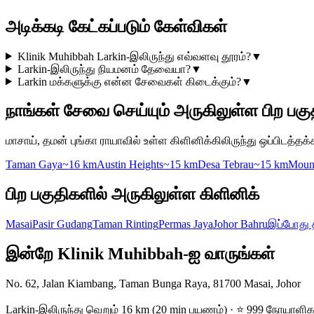
அடிக்கடி கேட்கப்படும் கேள்விகள்
Klinik Muhibbah Larkin-இலிருந்து எவ்வளவு தூரம்?
▼
Larkin-இலிருந்து நியமனம் தேவையா?
▼
Larkin மக்களுக்கு என்ன சேவைகள் கிடைக்கும்?
▼
நாங்கள் சேவை செய்யும் அருகிலுள்ள பிற பகு
மாசாய், தமன் புங்கா ராயாவில் உள்ள கிளினிக்கிலிருந்து ஒப்பிடத்தக்
Taman Gaya
~16 km
Austin Heights
~15 km
Desa Tebrau
~15 km
Mount
பிற பகுதிகளில் அருகிலுள்ள கிளினிக்
Masai
Pasir Gudang
Taman Rinting
Permas Jaya
Johor Bahru
இப்போது 
இன்றே Klinik Muhibbah-ஐ வாருங்கள்
No. 62, Jalan Kiambang, Taman Bunga Raya, 81700 Masai, Johor
Larkin-இலிருந்து வெறும் 16 km (20 min பயணம்) · ⭐ 999 நோயாளி