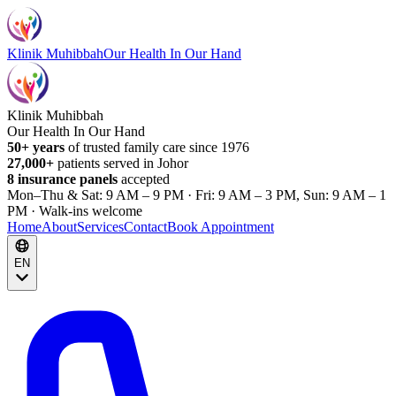
Klinik Muhibbah
Our Health In Our Hand
Klinik Muhibbah
Our Health In Our Hand
50+ years
of trusted family care since 1976
27,000+
patients served in Johor
8 insurance panels
accepted
Mon–Thu & Sat: 9 AM – 9 PM · Fri: 9 AM – 3 PM, Sun: 9 AM – 1
PM · Walk-ins welcome
Home
About
Services
Contact
Book Appointment
EN