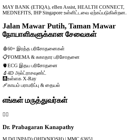
MAY BANK (ETIQA), eBen Assist, HEALTH CONNECT,
MEDNEFITS, IHP Singapore உள்ளிட்டவை ஏற்கப்படுகின்றன.
Jalan Mawar Putih, Taman Mawar
நோயாளிகளுக்கான சேவைகள்
🩸
60+ இரத்த பரிசோதனைகள்
📋
FOMEMA & சுகாதார பரிசோதனை
🫀
ECG இதய பரிசோதனை
🔬
4D அல்ட்ராசவுண்ட்
🩻
உள்ளக X-Ray
🩹
காயம் பராமரிப்பு & தையல்
எங்கள் மருத்துவர்கள்
👨‍⚕️
Dr. Prabagaran Kanapathy
M.D(UNPAD) OHD(NIOSH) | MMC 63651