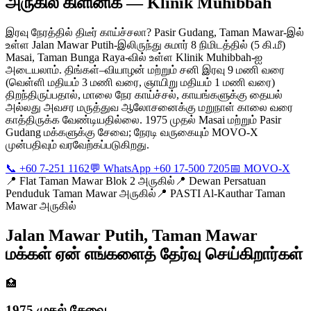
அருகில் கிளினிக் — Klinik Muhibbah
இரவு நேரத்தில் திடீர் காய்ச்சலா? Pasir Gudang, Taman Mawar-இல்
உள்ள Jalan Mawar Putih-இலிருந்து சுமார் 8 நிமிடத்தில் (5 கி.மீ)
Masai, Taman Bunga Raya-வில் உள்ள Klinik Muhibbah-ஐ
அடையலாம். திங்கள்–வியாழன் மற்றும் சனி இரவு 9 மணி வரை
(வெள்ளி மதியம் 3 மணி வரை, ஞாயிறு மதியம் 1 மணி வரை)
திறந்திருப்பதால், மாலை நேர காய்ச்சல், காயங்களுக்கு தையல்
அல்லது அவசர மருத்துவ ஆலோசனைக்கு மறுநாள் காலை வரை
காத்திருக்க வேண்டியதில்லை. 1975 முதல் Masai மற்றும் Pasir
Gudang மக்களுக்கு சேவை; நேரடி வருகையும் MOVO-X
முன்பதிவும் வரவேற்கப்படுகிறது.
📞 +60 7-251 1162
💬 WhatsApp +60 17-500 7205
📅 MOVO-X
📍
Flat Taman Mawar Blok 2 அருகில்
📍
Dewan Persatuan
Penduduk Taman Mawar அருகில்
📍
PASTI Al-Kauthar Taman
Mawar அருகில்
Jalan Mawar Putih, Taman Mawar
மக்கள் ஏன் எங்களைத் தேர்வு செய்கிறார்கள்
🏥
1975 முதல் சேவை