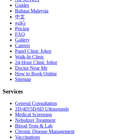
Guides
Bahasa Malaysia
中文
தமிழ்
Pricing
FAQ
Gallery
Careers
Panel Clinic Johor
Walk-In Clinic
24-Hour Clinic Johor
Doctor Near Me
How to Book Online
Sitemap
Services
General Consultation
2D/4D/5D/6D Ultrasounds
Medical Screening
Nebulizer Treatment
Blood Tests & Lab
Chronic Disease Management
Vaccinations