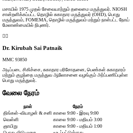
மசாயில் 1975 முதல் சேவையாற்றும் தலைமை மருத்துவர். NIOSH
சான்றளிக்கப்பட்ட தொழில் சுகாதார மருத்துவர் (OHD), பொது
மருத்துவம், FOMEMA, தொழில் மருத்துவம் மற்றும் நாள்பட்ட நோய்
மேலாண்மையில் நிபுணர்.
👩‍⚕️
Dr. Kirubah Sai Patnaik
MMC 93850
அடிப்படை சிகிச்சை, சுகாதார பரிசோதனை, பெண்கள் சுகாதாரம்
மற்றும் குழந்தை மருத்துவ ஆலோசனை வழங்கும் அர்ப்பணிப்புள்ள
பொது மருத்துவர்.
வேலை நேரம்
நாள்
நேரம்
திங்கள்–வியாழன் & சனி
காலை 9:00 - இரவு 9:00
வெள்ளி
காலை 9:00 - மதியம் 3:00
ஞாயிறு
காலை 9:00 - மதியம் 1:00
பொது விடுமுறை
மூடப்பட்டுள்ளது