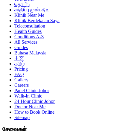
தொடர்பு
சந்திப்பு முன்பதிவு
Klinik Near Me
Klinik Berdekatan Saya
Teleconsultation
Health Guides
Conditions A-Z
All Services
Guides
Bahasa Malaysia
中文
தமிழ்
Pricing
FAQ
Gallery
Careers
Panel Clinic Johor
Walk-In Clinic
24-Hour Clinic Johor
Doctor Near Me
How to Book Online
Sitemap
சேவைகள்