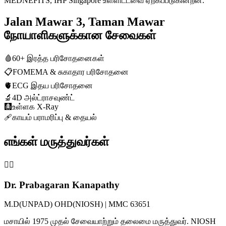
MEDNEFITS, IHP Singapore உள்ளிட்டவை ஏற்கப்படுகின்றன.
Jalan Mawar 3, Taman Mawar
நோயாளிகளுக்கான சேவைகள்
🩸
60+ இரத்த பரிசோதனைகள்
📋
FOMEMA & சுகாதார பரிசோதனை
🫀
ECG இதய பரிசோதனை
🔬
4D அல்ட்ராசவுண்ட்
🩻
உள்ளக X-Ray
🩹
காயம் பராமரிப்பு & தையல்
எங்கள் மருத்துவர்கள்
👨‍⚕️
Dr. Prabagaran Kanapathy
M.D(UNPAD) OHD(NIOSH) | MMC 63651
மசாயில் 1975 முதல் சேவையாற்றும் தலைமை மருத்துவர். NIOSH