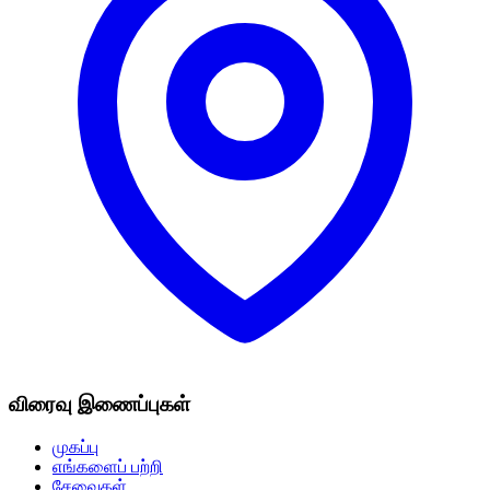
விரைவு இணைப்புகள்
முகப்பு
எங்களைப் பற்றி
சேவைகள்