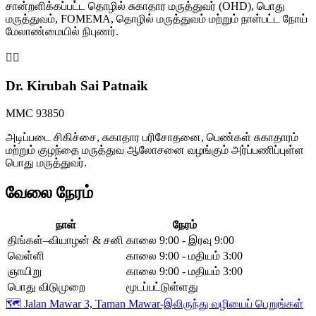
சான்றளிக்கப்பட்ட தொழில் சுகாதார மருத்துவர் (OHD), பொது
மருத்துவம், FOMEMA, தொழில் மருத்துவம் மற்றும் நாள்பட்ட நோய்
மேலாண்மையில் நிபுணர்.
👩‍⚕️
Dr. Kirubah Sai Patnaik
MMC 93850
அடிப்படை சிகிச்சை, சுகாதார பரிசோதனை, பெண்கள் சுகாதாரம்
மற்றும் குழந்தை மருத்துவ ஆலோசனை வழங்கும் அர்ப்பணிப்புள்ள
பொது மருத்துவர்.
வேலை நேரம்
நாள்
நேரம்
திங்கள்–வியாழன் & சனி
காலை 9:00 - இரவு 9:00
வெள்ளி
காலை 9:00 - மதியம் 3:00
ஞாயிறு
காலை 9:00 - மதியம் 3:00
பொது விடுமுறை
மூடப்பட்டுள்ளது
🗺️
Jalan Mawar 3, Taman Mawar-இலிருந்து வழியைப் பெறுங்கள்