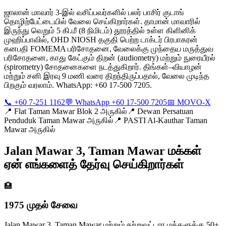
ஜாலான் மாவார் 3-இல் வசிப்பவர்களில் பலர் பாசிர் குடாங்
தொழிற்பேட்டையில் வேலை செய்கிறார்கள். தாமான் மாவாரில்
இருந்து வெறும் 5 கி.மீ (8 நிமிடம்) தூரத்தில் உள்ள கிளினிக்
முஹிப்பாவில், OHD NIOSH தகுதி பெற்ற டாக்டர் பிரபாகரன்
கனபதி FOMEMA பரிசோதனை, வேலைக்கு முந்தைய மருத்துவ
பரிசோதனை, காது கேட்கும் திறன் (audiometry) மற்றும் நுரையீரல்
(spirometry) சோதனைகளை நடத்துகிறார். திங்கள்–வியாழன்
மற்றும் சனி இரவு 9 மணி வரை திறந்திருப்பதால், வேலை முடிந்த
பிறகும் வரலாம். WhatsApp: +60 17-500 7205.
📞 +60 7-251 1162
💬 WhatsApp +60 17-500 7205
📅 MOVO-X
📍
Flat Taman Mawar Blok 2 அருகில்
📍
Dewan Persatuan
Penduduk Taman Mawar அருகில்
📍
PASTI Al-Kauthar Taman
Mawar அருகில்
Jalan Mawar 3, Taman Mawar மக்கள்
ஏன் எங்களைத் தேர்வு செய்கிறார்கள்
🏥
1975 முதல் சேவை
Jalan Mawar 3, Taman Mawar மற்றும் சுற்றுவட்டார மக்களுக்கு 50+