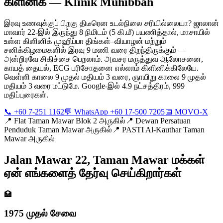
கிளினிக் — Klinik Muhibbah
இரவு உணவுக்குப் பிறகு திடீரென உடல்நிலை சரியில்லையா? ஜாலான்
மாவார் 22-இல் இருந்து 8 நிமிடம் (5 கி.மீ) பயணித்தால், மாசாயில்
உள்ள கிளினிக் முஹிப்பா திங்கள்–வியாழன் மற்றும்
சனிக்கிழமைகளில் இரவு 9 மணி வரை திறந்திருக்கும் —
அன்றிரவே சிகிச்சை பெறலாம். அவசர மருத்துவ ஆலோசனை,
காயத் தையல், ECG பரிசோதனை எல்லாம் கிளினிக்கிலேயே.
வெள்ளி காலை 9 முதல் மதியம் 3 வரை, ஞாயிறு காலை 9 முதல்
மதியம் 3 வரை மட்டுமே. Google-இல் 4.9 நட்சத்திரம், 999
மதிப்புரைகள்.
📞 +60 7-251 1162
💬 WhatsApp +60 17-500 7205
📅 MOVO-X
📍
Flat Taman Mawar Blok 2 அருகில்
📍
Dewan Persatuan
Penduduk Taman Mawar அருகில்
📍
PASTI Al-Kauthar Taman
Mawar அருகில்
Jalan Mawar 22, Taman Mawar மக்கள்
ஏன் எங்களைத் தேர்வு செய்கிறார்கள்
🏥
1975 முதல் சேவை