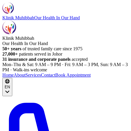
Klinik Muhibbah
Our Health In Our Hand
Klinik Muhibbah
Our Health In Our Hand
50+ years
of trusted family care since 1975
27,000+
patients served in Johor
31 insurance and corporate panels
accepted
Mon–Thu & Sat: 9 AM – 9 PM · Fri: 9 AM – 3 PM, Sun: 9 AM – 3
PM · Walk-ins welcome
Home
About
Services
Contact
Book Appointment
EN