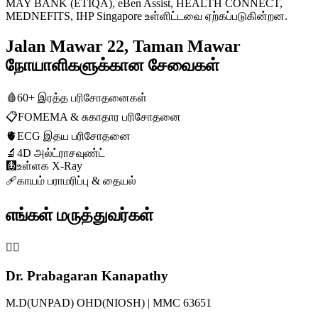
MAY BANK (ETIQA), eBen Assist, HEALTH CONNECT,
MEDNEFITS, IHP Singapore உள்ளிட்டவை ஏற்கப்படுகின்றன.
Jalan Mawar 22, Taman Mawar
நோயாளிகளுக்கான சேவைகள்
🩸
60+ இரத்த பரிசோதனைகள்
📋
FOMEMA & சுகாதார பரிசோதனை
🫀
ECG இதய பரிசோதனை
🔬
4D அல்ட்ராசவுண்ட்
🩻
உள்ளக X-Ray
🩹
காயம் பராமரிப்பு & தையல்
எங்கள் மருத்துவர்கள்
👨‍⚕️
Dr. Prabagaran Kanapathy
M.D(UNPAD) OHD(NIOSH) | MMC 63651