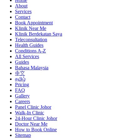
Home
About
Services
Contact
Book Appointment
Klinik Near Me
Klinik Berdekatan Saya
Teleconsultation
Health Guides
Conditions A-Z
All Services
Guides
Bahasa Malaysia
中文
தமிழ்
Pricing
FAQ
Gallery
Careers
Panel Clinic Johor
Walk-In Clinic
24-Hour Clinic Johor
Doctor Near Me
How to Book Online
Sitemap