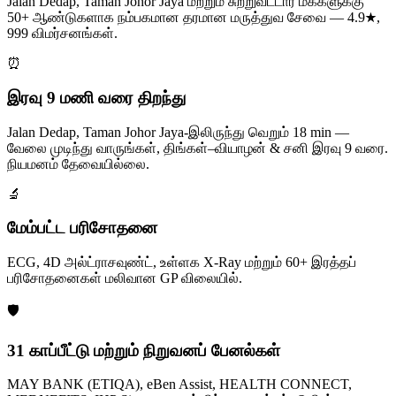
Jalan Dedap, Taman Johor Jaya மற்றும் சுற்றுவட்டார மக்களுக்கு
50+ ஆண்டுகளாக நம்பகமான தரமான மருத்துவ சேவை — 4.9★,
999 விமர்சனங்கள்.
⏰
இரவு 9 மணி வரை திறந்து
Jalan Dedap, Taman Johor Jaya-இலிருந்து வெறும் 18 min —
வேலை முடிந்து வாருங்கள், திங்கள்–வியாழன் & சனி இரவு 9 வரை.
நியமனம் தேவையில்லை.
🔬
மேம்பட்ட பரிசோதனை
ECG, 4D அல்ட்ராசவுண்ட், உள்ளக X-Ray மற்றும் 60+ இரத்தப்
பரிசோதனைகள் மலிவான GP விலையில்.
🛡️
31 காப்பீட்டு மற்றும் நிறுவனப் பேனல்கள்
MAY BANK (ETIQA), eBen Assist, HEALTH CONNECT,