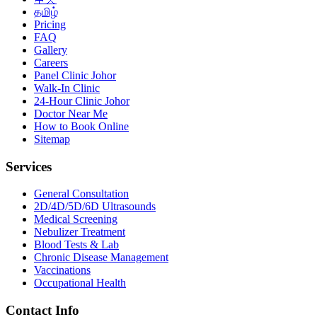
தமிழ்
Pricing
FAQ
Gallery
Careers
Panel Clinic Johor
Walk-In Clinic
24-Hour Clinic Johor
Doctor Near Me
How to Book Online
Sitemap
Services
General Consultation
2D/4D/5D/6D Ultrasounds
Medical Screening
Nebulizer Treatment
Blood Tests & Lab
Chronic Disease Management
Vaccinations
Occupational Health
Contact Info