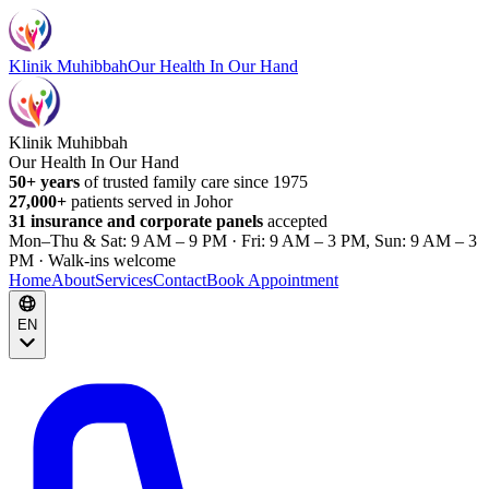
Klinik Muhibbah
Our Health In Our Hand
Klinik Muhibbah
Our Health In Our Hand
50+ years
of trusted family care since 1975
27,000+
patients served in Johor
31 insurance and corporate panels
accepted
Mon–Thu & Sat: 9 AM – 9 PM · Fri: 9 AM – 3 PM, Sun: 9 AM – 3
PM · Walk-ins welcome
Home
About
Services
Contact
Book Appointment
EN