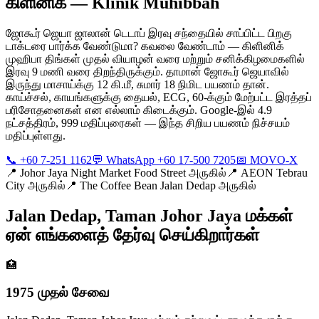
கிளினிக் — Klinik Muhibbah
ஜோகூர் ஜெயா ஜாலான் டெடாப் இரவு சந்தையில் சாப்பிட்ட பிறகு
டாக்டரை பார்க்க வேண்டுமா? கவலை வேண்டாம் — கிளினிக்
முஹிபா திங்கள் முதல் வியாழன் வரை மற்றும் சனிக்கிழமைகளில்
இரவு 9 மணி வரை திறந்திருக்கும். தாமான் ஜோகூர் ஜெயாவில்
இருந்து மாசாய்க்கு 12 கி.மீ, சுமார் 18 நிமிட பயணம் தான்.
காய்ச்சல், காயங்களுக்கு தையல், ECG, 60-க்கும் மேற்பட்ட இரத்தப்
பரிசோதனைகள் என எல்லாம் கிடைக்கும். Google-இல் 4.9
நட்சத்திரம், 999 மதிப்புரைகள் — இந்த சிறிய பயணம் நிச்சயம்
மதிப்புள்ளது.
📞 +60 7-251 1162
💬 WhatsApp +60 17-500 7205
📅 MOVO-X
📍
Johor Jaya Night Market Food Street அருகில்
📍
AEON Tebrau
City அருகில்
📍
The Coffee Bean Jalan Dedap அருகில்
Jalan Dedap, Taman Johor Jaya மக்கள்
ஏன் எங்களைத் தேர்வு செய்கிறார்கள்
🏥
1975 முதல் சேவை