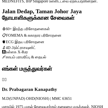
MEDNEFITS, IHP Singapore உள்ளிட்டவை ஏற்கப்படுகின்றன.
Jalan Dedap, Taman Johor Jaya
நோயாளிகளுக்கான சேவைகள்
🩸
60+ இரத்த பரிசோதனைகள்
📋
FOMEMA & சுகாதார பரிசோதனை
🫀
ECG இதய பரிசோதனை
🔬
4D அல்ட்ராசவுண்ட்
🩻
உள்ளக X-Ray
🩹
காயம் பராமரிப்பு & தையல்
எங்கள் மருத்துவர்கள்
👨‍⚕️
Dr. Prabagaran Kanapathy
M.D(UNPAD) OHD(NIOSH) | MMC 63651
மசாயில் 1975 முதல் சேவையாற்றும் தலைமை மருத்துவர். NIOSH