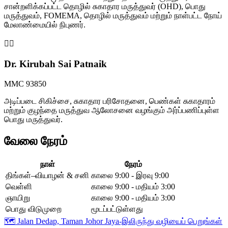
சான்றளிக்கப்பட்ட தொழில் சுகாதார மருத்துவர் (OHD), பொது
மருத்துவம், FOMEMA, தொழில் மருத்துவம் மற்றும் நாள்பட்ட நோய்
மேலாண்மையில் நிபுணர்.
👩‍⚕️
Dr. Kirubah Sai Patnaik
MMC 93850
அடிப்படை சிகிச்சை, சுகாதார பரிசோதனை, பெண்கள் சுகாதாரம்
மற்றும் குழந்தை மருத்துவ ஆலோசனை வழங்கும் அர்ப்பணிப்புள்ள
பொது மருத்துவர்.
வேலை நேரம்
நாள்
நேரம்
திங்கள்–வியாழன் & சனி
காலை 9:00 - இரவு 9:00
வெள்ளி
காலை 9:00 - மதியம் 3:00
ஞாயிறு
காலை 9:00 - மதியம் 3:00
பொது விடுமுறை
மூடப்பட்டுள்ளது
🗺️
Jalan Dedap, Taman Johor Jaya-இலிருந்து வழியைப் பெறுங்கள்