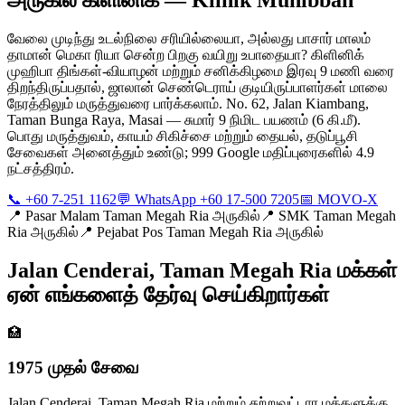
வேலை முடிந்து உடல்நிலை சரியில்லையா, அல்லது பாசார் மாலம்
தாமான் மெகா ரியா சென்ற பிறகு வயிறு உபாதையா? கிளினிக்
முஹிபா திங்கள்-வியாழன் மற்றும் சனிக்கிழமை இரவு 9 மணி வரை
திறந்திருப்பதால், ஜாலான் செண்டெராய் குடியிருப்பாளர்கள் மாலை
நேரத்திலும் மருத்துவரை பார்க்கலாம். No. 62, Jalan Kiambang,
Taman Bunga Raya, Masai — சுமார் 9 நிமிட பயணம் (6 கி.மீ).
பொது மருத்துவம், காயம் சிகிச்சை மற்றும் தையல், தடுப்பூசி
சேவைகள் அனைத்தும் உண்டு; 999 Google மதிப்புரைகளில் 4.9
நட்சத்திரம்.
📞 +60 7-251 1162
💬 WhatsApp +60 17-500 7205
📅 MOVO-X
📍
Pasar Malam Taman Megah Ria அருகில்
📍
SMK Taman Megah
Ria அருகில்
📍
Pejabat Pos Taman Megah Ria அருகில்
Jalan Cenderai, Taman Megah Ria மக்கள்
ஏன் எங்களைத் தேர்வு செய்கிறார்கள்
🏥
1975 முதல் சேவை
Jalan Cenderai, Taman Megah Ria மற்றும் சுற்றுவட்டார மக்களுக்கு