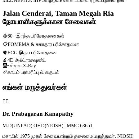
MEDNEFITS, IHP Singapore உள்ளிட்டவை ஏற்கப்படுகின்றன.
Jalan Cenderai, Taman Megah Ria
நோயாளிகளுக்கான சேவைகள்
🩸
60+ இரத்த பரிசோதனைகள்
📋
FOMEMA & சுகாதார பரிசோதனை
🫀
ECG இதய பரிசோதனை
🔬
4D அல்ட்ராசவுண்ட்
🩻
உள்ளக X-Ray
🩹
காயம் பராமரிப்பு & தையல்
எங்கள் மருத்துவர்கள்
👨‍⚕️
Dr. Prabagaran Kanapathy
M.D(UNPAD) OHD(NIOSH) | MMC 63651
மசாயில் 1975 முதல் சேவையாற்றும் தலைமை மருத்துவர். NIOSH