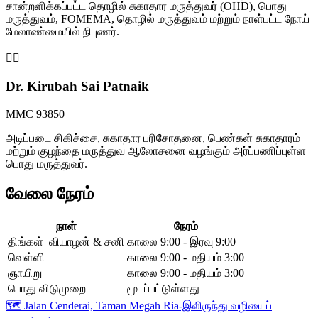
சான்றளிக்கப்பட்ட தொழில் சுகாதார மருத்துவர் (OHD), பொது
மருத்துவம், FOMEMA, தொழில் மருத்துவம் மற்றும் நாள்பட்ட நோய்
மேலாண்மையில் நிபுணர்.
👩‍⚕️
Dr. Kirubah Sai Patnaik
MMC 93850
அடிப்படை சிகிச்சை, சுகாதார பரிசோதனை, பெண்கள் சுகாதாரம்
மற்றும் குழந்தை மருத்துவ ஆலோசனை வழங்கும் அர்ப்பணிப்புள்ள
பொது மருத்துவர்.
வேலை நேரம்
நாள்
நேரம்
திங்கள்–வியாழன் & சனி
காலை 9:00 - இரவு 9:00
வெள்ளி
காலை 9:00 - மதியம் 3:00
ஞாயிறு
காலை 9:00 - மதியம் 3:00
பொது விடுமுறை
மூடப்பட்டுள்ளது
🗺️
Jalan Cenderai, Taman Megah Ria-இலிருந்து வழியைப்