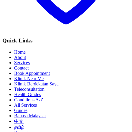
Quick Links
Home
About
Services
Contact
Book Appointment
Klinik Near Me
Klinik Berdekatan Saya
Teleconsultation
Health Guides
Conditions A-Z
All Services
Guides
Bahasa Malaysia
中文
தமிழ்