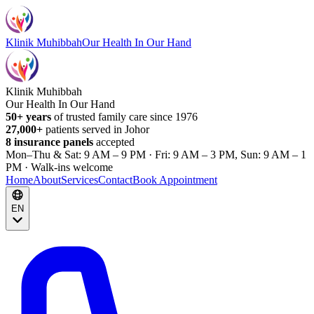
Klinik Muhibbah
Our Health In Our Hand
Klinik Muhibbah
Our Health In Our Hand
50+ years
of trusted family care since 1976
27,000+
patients served in Johor
8 insurance panels
accepted
Mon–Thu & Sat: 9 AM – 9 PM · Fri: 9 AM – 3 PM, Sun: 9 AM – 1
PM · Walk-ins welcome
Home
About
Services
Contact
Book Appointment
EN