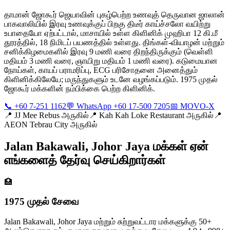
தாமான் ஜோகூர் ஜெயாவின் புகழ்பெற்ற உணவுத் தெருவான ஜாலான்
பாகவாலியில் இரவு உணவுக்குப் பிறகு திடீர் காய்ச்சலோ வயிற்று
உபாதையோ ஏற்பட்டால், மாசாயில் உள்ள கிளினிக் முஹிபா 12 கி.மீ
தூரத்தில், 18 நிமிடப் பயணத்தில் உள்ளது. திங்கள்-வியாழன் மற்றும்
சனிக்கிழமைகளில் இரவு 9 மணி வரை திறந்திருக்கும் (வெள்ளி
மதியம் 3 மணி வரை, ஞாயிறு மதியம் 1 மணி வரை). கடுமையான
நோய்கள், காயப் பராமரிப்பு, ECG பரிசோதனை அனைத்தும்
கிளினிக்கிலேயே; மருந்துகளும் உடனே வழங்கப்படும். 1975 முதல்
ஜோகூர் மக்களின் நம்பிக்கை பெற்ற கிளினிக்.
📞 +60 7-251 1162
💬 WhatsApp +60 17-500 7205
📅 MOVO-X
📍
JJ Mee Rebus அருகில்
📍
Kah Kah Loke Restaurant அருகில்
📍
AEON Tebrau City அருகில்
Jalan Bakawali, Johor Jaya மக்கள் ஏன்
எங்களைத் தேர்வு செய்கிறார்கள்
🏥
1975 முதல் சேவை
Jalan Bakawali, Johor Jaya மற்றும் சுற்றுவட்டார மக்களுக்கு 50+