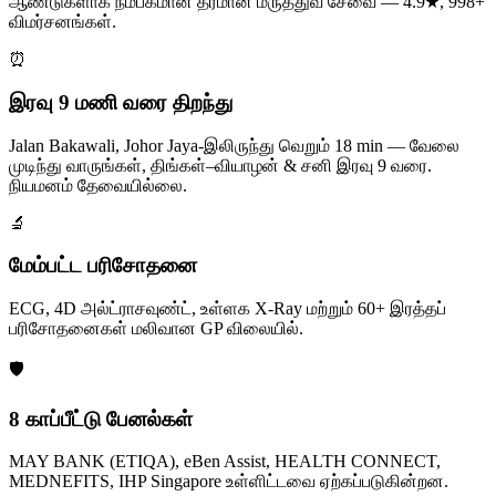
ஆண்டுகளாக நம்பகமான தரமான மருத்துவ சேவை — 4.9★, 998+
விமர்சனங்கள்.
⏰
இரவு 9 மணி வரை திறந்து
Jalan Bakawali, Johor Jaya-இலிருந்து வெறும் 18 min — வேலை
முடிந்து வாருங்கள், திங்கள்–வியாழன் & சனி இரவு 9 வரை.
நியமனம் தேவையில்லை.
🔬
மேம்பட்ட பரிசோதனை
ECG, 4D அல்ட்ராசவுண்ட், உள்ளக X-Ray மற்றும் 60+ இரத்தப்
பரிசோதனைகள் மலிவான GP விலையில்.
🛡️
8 காப்பீட்டு பேனல்கள்
MAY BANK (ETIQA), eBen Assist, HEALTH CONNECT,
MEDNEFITS, IHP Singapore உள்ளிட்டவை ஏற்கப்படுகின்றன.