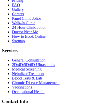
Pricing
FAQ
Gallery
Careers
Panel Clinic Johor
Walk-In Clinic
24-Hour Clinic Johor
Doctor Near Me
How to Book Online
Sitemap
Services
General Consultation
2D/4D/5D/6D Ultrasounds
Medical Screening
Nebulizer Treatment
Blood Tests & Lab
Chronic Disease Management
Vaccinations
Occupational Health
Contact Info