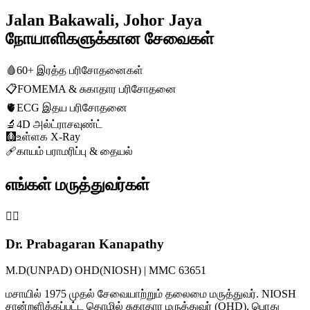
Jalan Bakawali, Johor Jaya
நோயாளிகளுக்கான சேவைகள்
🩸
60+ இரத்த பரிசோதனைகள்
📋
FOMEMA & சுகாதார பரிசோதனை
🫀
ECG இதய பரிசோதனை
🔬
4D அல்ட்ராசவுண்ட்
🩻
உள்ளக X-Ray
🩹
காயம் பராமரிப்பு & தையல்
எங்கள் மருத்துவர்கள்
👨‍⚕️
Dr. Prabagaran Kanapathy
M.D(UNPAD) OHD(NIOSH) | MMC 63651
மசாயில் 1975 முதல் சேவையாற்றும் தலைமை மருத்துவர். NIOSH
சான்றளிக்கப்பட்ட தொழில் சுகாதார மருத்துவர் (OHD), பொது