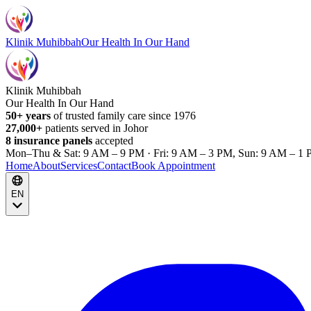
Klinik Muhibbah
Our Health In Our Hand
Klinik Muhibbah
Our Health In Our Hand
50+ years
of trusted family care since 1976
27,000+
patients served in Johor
8 insurance panels
accepted
Mon–Thu & Sat: 9 AM – 9 PM · Fri: 9 AM – 3 PM, Sun: 9 AM – 1 
Home
About
Services
Contact
Book Appointment
EN