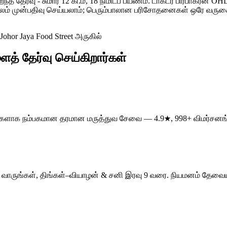
 தேர்வு - சுமார் 12 கி.மீ, 18 நிமிடப் பயணம். டாக்டர் பிரபாகரன் 
் முன்பதிவு செய்யலாம்; பெரும்பாலான பரிசோதனைகள் ஒரே வருகையில
Johor Jaya Food Street அருகில்
ைத் தேர்வு செய்கிறார்கள்
 ஆண்டுகளாக நம்பகமான தரமான மருத்துவ சேவை — 4.9★, 998+ விமர்சனங
ந்து வாருங்கள், திங்கள்–வியாழன் & சனி இரவு 9 வரை. நியமனம் தேவை