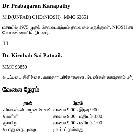
Dr. Prabagaran Kanapathy
M.D(UNPAD) OHD(NIOSH) | MMC 63651
மசாயில் 1975 முதல் சேவையாற்றும் தலைமை மருத்துவர். NIOSH சான
மேலாண்மையில் நிபுணர்.
👩‍⚕️
Dr. Kirubah Sai Patnaik
MMC 93850
அடிப்படை சிகிச்சை, சுகாதார பரிசோதனை, பெண்கள் சுகாதாரம் மற்
வேலை நேரம்
நாள்
நேரம்
திங்கள்–வியாழன் & சனி
காலை 9:00 - இரவு 9:00
வெள்ளி
காலை 9:00 - மதியம் 3:00
ஞாயிறு
காலை 9:00 - மதியம் 1:00
பொது விடுமுறை
மூடப்பட்டுள்ளது