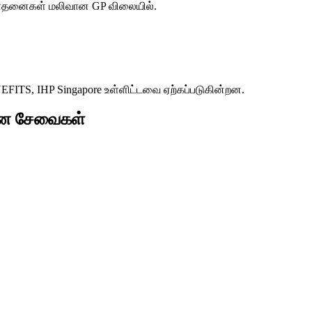
ரிசோதனைகள் மலிவான GP விலையில்.
S, IHP Singapore உள்ளிட்டவை ஏற்கப்படுகின்றன.
கான சேவைகள்