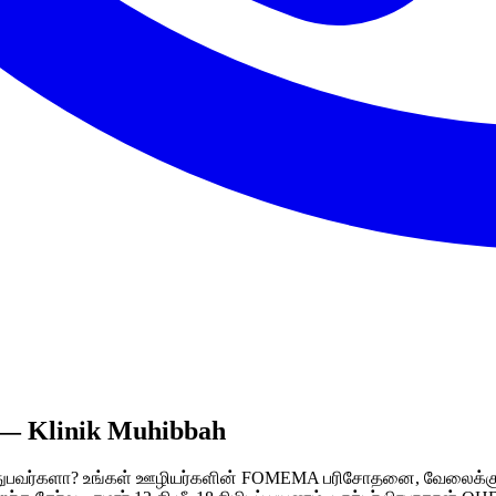
் — Klinik Muhibbah
துபவர்களா? உங்கள் ஊழியர்களின் FOMEMA பரிசோதனை, வேலைக்கு மு