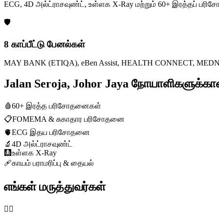
ECG, 4D அல்ட்ராசவுண்ட், உள்ளக X-Ray மற்றும் 60+ இரத்தப் ப
🛡️
8 காப்பீட்டு பேனல்கள்
MAY BANK (ETIQA), eBen Assist, HEALTH CONNECT, MEDNEFIT
Jalan Seroja, Johor Jaya நோயாளிகளுக்
🩸
60+ இரத்த பரிசோதனைகள்
📋
FOMEMA & சுகாதார பரிசோதனை
🫀
ECG இதய பரிசோதனை
🔬
4D அல்ட்ராசவுண்ட்
🩻
உள்ளக X-Ray
🩹
காயம் பராமரிப்பு & தையல்
எங்கள் மருத்துவர்கள்
👨‍⚕️