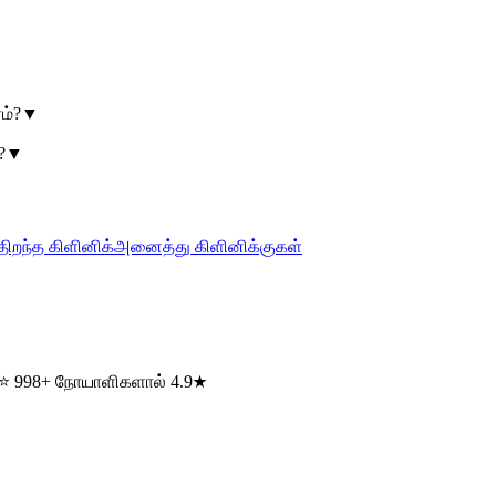
ம்?
▼
?
▼
திறந்த கிளினிக்
அனைத்து கிளினிக்குகள்
) · ⭐ 998+ நோயாளிகளால் 4.9★