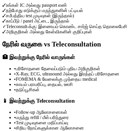
✓
உங்கள் IC அல்லது passport எண்
✓
தற்போது எடுக்கும் மருந்துகளின் பட்டியல்
✓
சமீபத்திய test முடிவுகள் (இருந்தால்)
✓
காப்பீடு / panel அட்டை, இருந்தால்
✓
Teleconsult-க்கு: இணையம் கொண்ட சார்ஜ் செய்த தொலைபேசி
✓
அறிகுறிகள் அல்லது கேள்விகளின் குறிப்புகள்
நேரில் வருகை vs Teleconsultation
🏥
இவற்றுக்கு நேரில் வாருங்கள்
•
பரிசோதனை தேவைப்படும் புதிய அறிகுறிகள்
•
X-Ray, ECG, ultrasound அல்லது இரத்தப் பரிசோதனை
•
FOMEMA & வேலைக்கு முந்தைய medical
•
காயம் பராமரிப்பு, தையல், ஊசி
•
தடுப்பூசிகள்
📱
இவற்றுக்கு Teleconsultation
•
Follow-up ஆலோசனைகள்
•
மருந்து refill / மீள்-பரிந்துரை
•
Test முடிவுகளை மதிப்பாய்வு
•
சிறிய நோய்களுக்கான ஆலோசனை