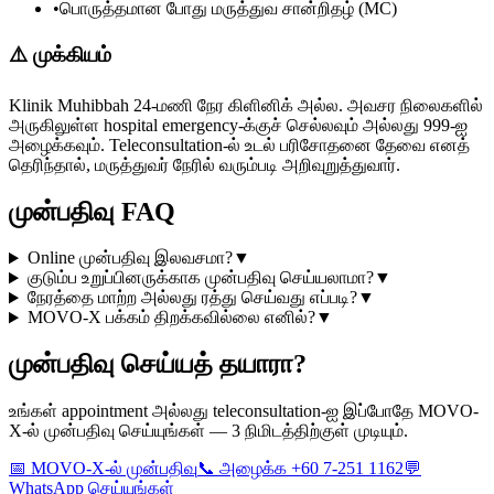
•
பொருத்தமான போது மருத்துவ சான்றிதழ் (MC)
⚠️
முக்கியம்
Klinik Muhibbah 24-மணி நேர கிளினிக் அல்ல. அவசர நிலைகளில்
அருகிலுள்ள hospital emergency-க்குச் செல்லவும் அல்லது 999-ஐ
அழைக்கவும். Teleconsultation-ல் உடல் பரிசோதனை தேவை எனத்
தெரிந்தால், மருத்துவர் நேரில் வரும்படி அறிவுறுத்துவார்.
முன்பதிவு FAQ
Online முன்பதிவு இலவசமா?
▼
குடும்ப உறுப்பினருக்காக முன்பதிவு செய்யலாமா?
▼
நேரத்தை மாற்ற அல்லது ரத்து செய்வது எப்படி?
▼
MOVO-X பக்கம் திறக்கவில்லை எனில்?
▼
முன்பதிவு செய்யத் தயாரா?
உங்கள் appointment அல்லது teleconsultation-ஐ இப்போதே MOVO-
X-ல் முன்பதிவு செய்யுங்கள் — 3 நிமிடத்திற்குள் முடியும்.
📅
MOVO-X-ல் முன்பதிவு
📞
அழைக்க +60 7-251 1162
💬
WhatsApp செய்யுங்கள்