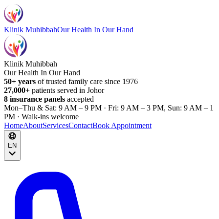
Klinik Muhibbah
Our Health In Our Hand
Klinik Muhibbah
Our Health In Our Hand
50+ years
of trusted family care since 1976
27,000+
patients served in Johor
8 insurance panels
accepted
Mon–Thu & Sat: 9 AM – 9 PM · Fri: 9 AM – 3 PM, Sun: 9 AM – 1
PM · Walk-ins welcome
Home
About
Services
Contact
Book Appointment
EN