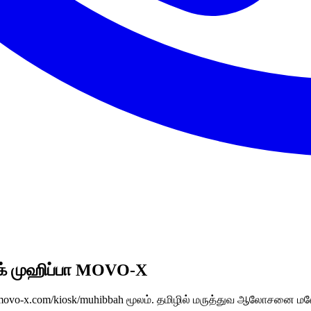
ிக் முஹிப்பா MOVO-X
ு movo-x.com/kiosk/muhibbah மூலம். தமிழில் மருத்துவ ஆலோசனை மலே