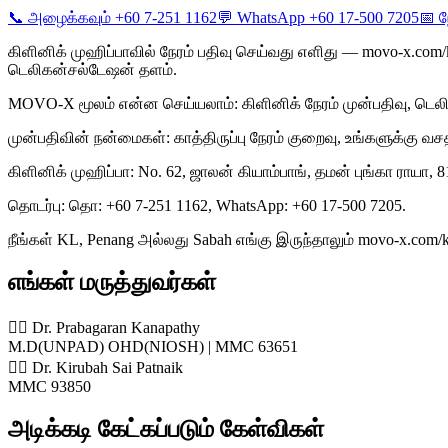
📞 அழைக்கவும் +60 7-251 1162
💬 WhatsApp +60 17-500 7205
📅 ந
கிளினிக் முஹிப்பாவில் நேரம் பதிவு செய்வது எளிது — movo-x.com
டெலிகன்சல்டேஷன் தளம்.
MOVO-X மூலம் என்ன செய்யலாம்: கிளினிக் நேரம் முன்பதிவு, டெல
முன்பதிவின் நன்மைகள்: காத்திருப்பு நேரம் குறைவு, உங்களுக்கு வச
கிளினிக் முஹிப்பா: No. 62, ஜாலன் கியாம்பாங், தமன் புங்கா ராயா,
தொடர்பு: தொ: +60 7-251 1162, WhatsApp: +60 17-500 7205.
நீங்கள் KL, Penang அல்லது Sabah எங்கு இருந்தாலும் movo-x.com
எங்கள் மருத்துவர்கள்
👨‍⚕️ Dr. Prabagaran Kanapathy
M.D(UNPAD) OHD(NIOSH) | MMC 63651
👨‍⚕️ Dr. Kirubah Sai Patnaik
MMC 93850
அடிக்கடி கேட்கப்படும் கேள்விகள்