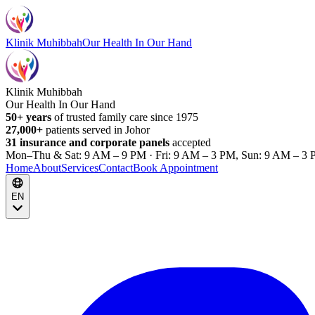
Klinik Muhibbah
Our Health In Our Hand
Klinik Muhibbah
Our Health In Our Hand
50+ years
of trusted family care since 1975
27,000+
patients served in Johor
31 insurance and corporate panels
accepted
Mon–Thu & Sat: 9 AM – 9 PM · Fri: 9 AM – 3 PM, Sun: 9 AM – 3 
Home
About
Services
Contact
Book Appointment
EN