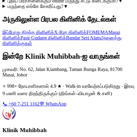
புதிய பிரச்சினைக்கும் online மருந்து சீட்டு கிடைக்குமா?
▼
மருந்தை எங்கே சேகரிப்பது?
▼
அருகிலுள்ள பிரபல கிளினிக் தேடல்கள்
இப்போது திறந்த கிளினிக்
X-Ray கிளினிக்
FOMEMA
Masai
கிளினிக்
Pasir Gudang கிளினிக்
Bandar Seri Alam
அனைத்து
கிளினிக்குகள்
இன்றே Klinik Muhibbah-ஐ வாருங்கள்
முகவரி
: No. 62, Jalan Kiambang, Taman Bunga Raya, 81700
Masai, Johor
⭐ 998+ நோயாளிகளால் 4.9 ★ · Walk-in வரவேற்கப்படுகிறது · இரவு
9 மணி வரை திறந்திருக்கும் (திங்கள்–வியாழன் & சனி)
📞 +60 7-251 1162
💬 WhatsApp
Klinik Muhibbah