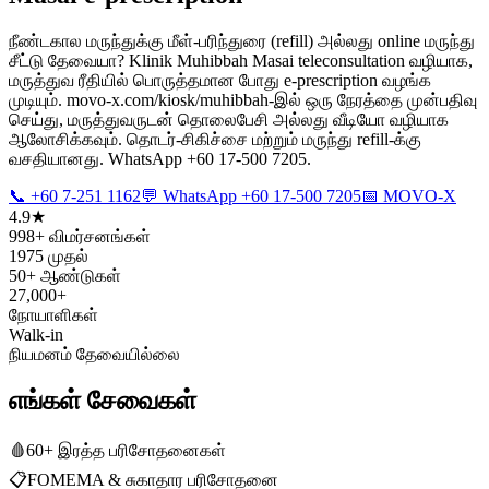
நீண்டகால மருந்துக்கு மீள்-பரிந்துரை (refill) அல்லது online மருந்து
சீட்டு தேவையா? Klinik Muhibbah Masai teleconsultation வழியாக,
மருத்துவ ரீதியில் பொருத்தமான போது e-prescription வழங்க
முடியும். movo-x.com/kiosk/muhibbah-இல் ஒரு நேரத்தை முன்பதிவு
செய்து, மருத்துவருடன் தொலைபேசி அல்லது வீடியோ வழியாக
ஆலோசிக்கவும். தொடர்-சிகிச்சை மற்றும் மருந்து refill-க்கு
வசதியானது. WhatsApp +60 17-500 7205.
📞 +60 7-251 1162
💬 WhatsApp +60 17-500 7205
📅 MOVO-X
4.9★
998+ விமர்சனங்கள்
1975 முதல்
50+ ஆண்டுகள்
27,000+
நோயாளிகள்
Walk-in
நியமனம் தேவையில்லை
எங்கள் சேவைகள்
🩸
60+ இரத்த பரிசோதனைகள்
📋
FOMEMA & சுகாதார பரிசோதனை