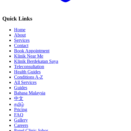
Quick Links
Home
About
Services
Contact
Book Appointment
Klinik Near Me
Klinik Berdekatan Saya
Teleconsultation
Health Guides
Conditions A-Z
All Services
Guides
Bahasa Malaysia
中文
தமிழ்
Pricing
FAQ
Gallery
Careers
Panel Clinic Johor