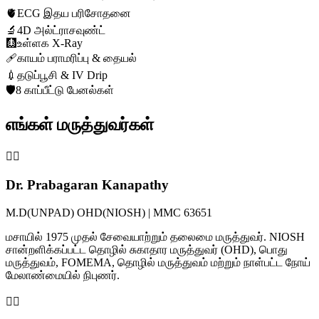
🫀
ECG இதய பரிசோதனை
🔬
4D அல்ட்ராசவுண்ட்
🩻
உள்ளக X-Ray
🩹
காயம் பராமரிப்பு & தையல்
💉
தடுப்பூசி & IV Drip
🛡️
8 காப்பீட்டு பேனல்கள்
எங்கள் மருத்துவர்கள்
👨‍⚕️
Dr. Prabagaran Kanapathy
M.D(UNPAD) OHD(NIOSH) | MMC 63651
மசாயில் 1975 முதல் சேவையாற்றும் தலைமை மருத்துவர். NIOSH
சான்றளிக்கப்பட்ட தொழில் சுகாதார மருத்துவர் (OHD), பொது
மருத்துவம், FOMEMA, தொழில் மருத்துவம் மற்றும் நாள்பட்ட நோய்
மேலாண்மையில் நிபுணர்.
👩‍⚕️