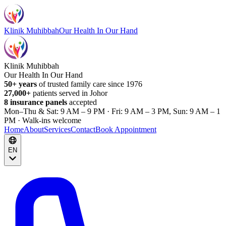
Klinik Muhibbah
Our Health In Our Hand
Klinik Muhibbah
Our Health In Our Hand
50+ years
of trusted family care since 1976
27,000+
patients served in Johor
8 insurance panels
accepted
Mon–Thu & Sat: 9 AM – 9 PM · Fri: 9 AM – 3 PM, Sun: 9 AM – 1
PM · Walk-ins welcome
Home
About
Services
Contact
Book Appointment
EN