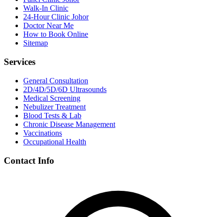
Walk-In Clinic
24-Hour Clinic Johor
Doctor Near Me
How to Book Online
Sitemap
Services
General Consultation
2D/4D/5D/6D Ultrasounds
Medical Screening
Nebulizer Treatment
Blood Tests & Lab
Chronic Disease Management
Vaccinations
Occupational Health
Contact Info