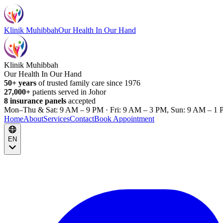
Klinik Muhibbah
Our Health In Our Hand
Klinik Muhibbah
Our Health In Our Hand
50+ years
of trusted family care since 1976
27,000+
patients served in Johor
8 insurance panels
accepted
Mon–Thu & Sat: 9 AM – 9 PM · Fri: 9 AM – 3 PM, Sun: 9 AM – 1 
Home
About
Services
Contact
Book Appointment
EN