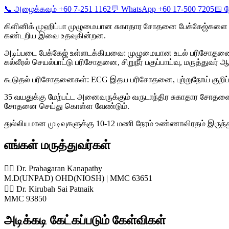
📞 அழைக்கவும் +60 7-251 1162
💬 WhatsApp +60 17-500 7205
📅 ந
கிளினிக் முஹிப்பா முழுமையான சுகாதார சோதனை பேக்கேஜ்களை வழங்க
கண்டறிய இவை உதவுகின்றன.
அடிப்படை பேக்கேஜ் உள்ளடக்கியவை: முழுமையான உடல் பரிசோதனை, இ
கல்லீரல் செயல்பாட்டு பரிசோதனை, சிறுநீர் பகுப்பாய்வு, மருத்துவர
கூடுதல் பரிசோதனைகள்: ECG இதய பரிசோதனை, புற்றுநோய் குறிப்
35 வயதுக்கு மேற்பட்ட அனைவருக்கும் வருடாந்திர சுகாதார சோதனை பர
சோதனை செய்து கொள்ள வேண்டும்.
துல்லியமான முடிவுகளுக்கு 10-12 மணி நேரம் உண்ணாவிரதம் இருந்த
எங்கள் மருத்துவர்கள்
👨‍⚕️ Dr. Prabagaran Kanapathy
M.D(UNPAD) OHD(NIOSH) | MMC 63651
👨‍⚕️ Dr. Kirubah Sai Patnaik
MMC 93850
அடிக்கடி கேட்கப்படும் கேள்விகள்