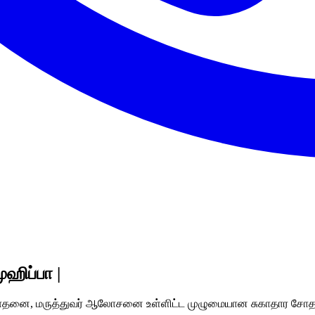
ஹிப்பா |
ிசோதனை, மருத்துவர் ஆலோசனை உள்ளிட்ட முழுமையான சுகாதார ச