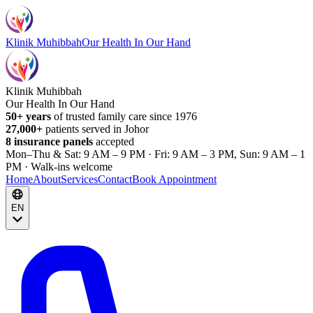
Klinik Muhibbah
Our Health In Our Hand
Klinik Muhibbah
Our Health In Our Hand
50+ years
of trusted family care since 1976
27,000+
patients served in Johor
8 insurance panels
accepted
Mon–Thu & Sat: 9 AM – 9 PM · Fri: 9 AM – 3 PM, Sun: 9 AM – 1
PM · Walk-ins welcome
Home
About
Services
Contact
Book Appointment
EN