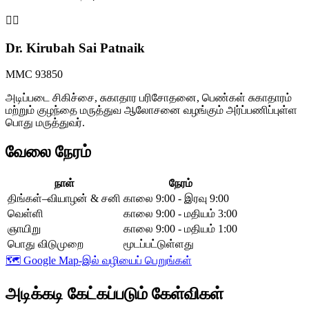
👩‍⚕️
Dr. Kirubah Sai Patnaik
MMC 93850
அடிப்படை சிகிச்சை, சுகாதார பரிசோதனை, பெண்கள் சுகாதாரம்
மற்றும் குழந்தை மருத்துவ ஆலோசனை வழங்கும் அர்ப்பணிப்புள்ள
பொது மருத்துவர்.
வேலை நேரம்
நாள்
நேரம்
திங்கள்–வியாழன் & சனி
காலை 9:00 - இரவு 9:00
வெள்ளி
காலை 9:00 - மதியம் 3:00
ஞாயிறு
காலை 9:00 - மதியம் 1:00
பொது விடுமுறை
மூடப்பட்டுள்ளது
🗺️
Google Map-இல் வழியைப் பெறுங்கள்
அடிக்கடி கேட்கப்படும் கேள்விகள்