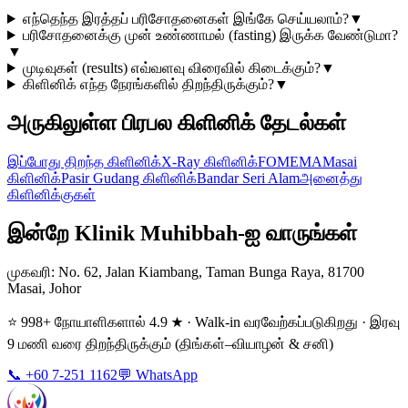
எந்தெந்த இரத்தப் பரிசோதனைகள் இங்கே செய்யலாம்?
▼
பரிசோதனைக்கு முன் உண்ணாமல் (fasting) இருக்க வேண்டுமா?
▼
முடிவுகள் (results) எவ்வளவு விரைவில் கிடைக்கும்?
▼
கிளினிக் எந்த நேரங்களில் திறந்திருக்கும்?
▼
அருகிலுள்ள பிரபல கிளினிக் தேடல்கள்
இப்போது திறந்த கிளினிக்
X-Ray கிளினிக்
FOMEMA
Masai
கிளினிக்
Pasir Gudang கிளினிக்
Bandar Seri Alam
அனைத்து
கிளினிக்குகள்
இன்றே Klinik Muhibbah-ஐ வாருங்கள்
முகவரி
: No. 62, Jalan Kiambang, Taman Bunga Raya, 81700
Masai, Johor
⭐ 998+ நோயாளிகளால் 4.9 ★ · Walk-in வரவேற்கப்படுகிறது · இரவு
9 மணி வரை திறந்திருக்கும் (திங்கள்–வியாழன் & சனி)
📞 +60 7-251 1162
💬 WhatsApp