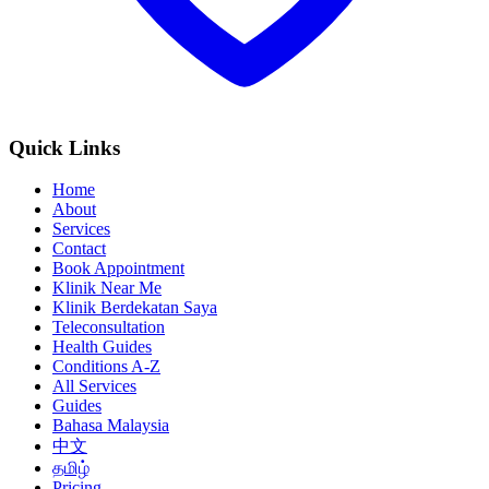
Quick Links
Home
About
Services
Contact
Book Appointment
Klinik Near Me
Klinik Berdekatan Saya
Teleconsultation
Health Guides
Conditions A-Z
All Services
Guides
Bahasa Malaysia
中文
தமிழ்
Pricing