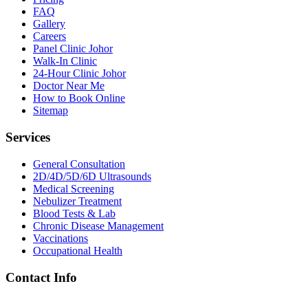
FAQ
Gallery
Careers
Panel Clinic Johor
Walk-In Clinic
24-Hour Clinic Johor
Doctor Near Me
How to Book Online
Sitemap
Services
General Consultation
2D/4D/5D/6D Ultrasounds
Medical Screening
Nebulizer Treatment
Blood Tests & Lab
Chronic Disease Management
Vaccinations
Occupational Health
Contact Info