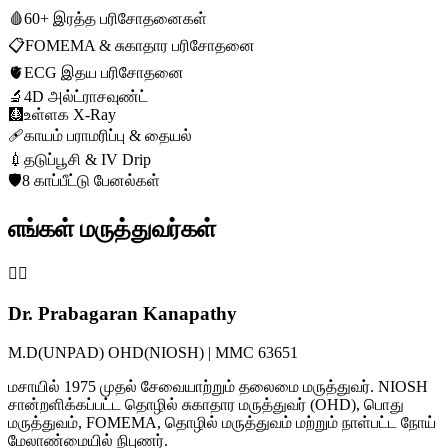
🩸
60+ இரத்த பரிசோதனைகள்
📋
FOMEMA & சுகாதார பரிசோதனை
🫀
ECG இதய பரிசோதனை
🔬
4D அல்ட்ராசவுண்ட்
🩻
உள்ளக X-Ray
🩹
காயம் பராமரிப்பு & தையல்
💉
தடுப்பூசி & IV Drip
🛡️
8 காப்பீட்டு பேனல்கள்
எங்கள் மருத்துவர்கள்
👨‍⚕️
Dr. Prabagaran Kanapathy
M.D(UNPAD) OHD(NIOSH) | MMC 63651
மசாயில் 1975 முதல் சேவையாற்றும் தலைமை மருத்துவர். NIOSH
சான்றளிக்கப்பட்ட தொழில் சுகாதார மருத்துவர் (OHD), பொது
மருத்துவம், FOMEMA, தொழில் மருத்துவம் மற்றும் நாள்பட்ட நோய்
மேலாண்மையில் நிபுணர்.