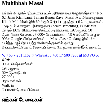
Muhibbah Masai
உங்கள் அருகில் நம்பகமான உடல் பரிசோதனை தேடுகிறீர்களா? No.
62, Jalan Kiambang, Taman Bunga Raya, Masai-இல் அமைந்துள்ள
Klinik Muhibbah-இல் 60-க்கும் மேற்பட்ட இரத்தப் பரிசோதனைகள்,
முழு உடல் சுகாதார பரிசோதனை (health screening), FOMEMA
மற்றும் ECG ஆகியவை செய்யப்படுகின்றன. 1975 முதல் 50+
ஆண்டுகள் சேவை, 27,000+ நோயாளிகள், 4.9★ மதிப்பீடு மற்றும்
998+ Google விமர்சனங்கள் — Masai/Pasir Gudang-இன் மிக
உயர்ந்த மதிப்பீடு பெற்ற கிளினிக்குகளில் ஒன்று.
அப்பாயிண்ட்மென்ட் தேவையில்லை, நேரடியாக வாக்-இன் வரலாம்.
📞 +60 7-251 1162
💬 WhatsApp +60 17-500 7205
📅 MOVO-X
4.9★
998+ விமர்சனங்கள்
1975 முதல்
50+ ஆண்டுகள்
27,000+
நோயாளிகள்
Walk-in
நியமனம் தேவையில்லை
எங்கள் சேவைகள்