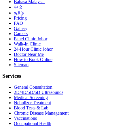
Bahasa Malaysia
中文
தமிழ்
Pricing
FAQ
Gallery
Careers
Panel Clinic Johor
Walk-In Clinic
24-Hour Clinic Johor
Doctor Near Me
How to Book Online
Sitemap
Services
General Consultation
2D/4D/5D/6D Ultrasounds
Medical Screening
Nebulizer Treatment
Blood Tests & Lab
Chronic Disease Management
Vaccinations
Occupational Health