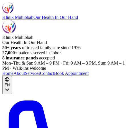
Klinik Muhibbah
Our Health In Our Hand
Klinik Muhibbah
Our Health In Our Hand
50+ years
of trusted family care since 1976
27,000+
patients served in Johor
8 insurance panels
accepted
Mon–Thu & Sat: 9 AM – 9 PM · Fri: 9 AM – 3 PM, Sun: 9 AM – 1
PM · Walk-ins welcome
Home
About
Services
Contact
Book Appointment
EN