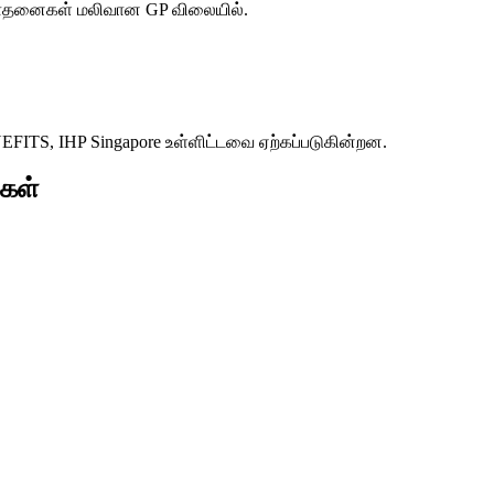
ரிசோதனைகள் மலிவான GP விலையில்.
S, IHP Singapore உள்ளிட்டவை ஏற்கப்படுகின்றன.
கள்