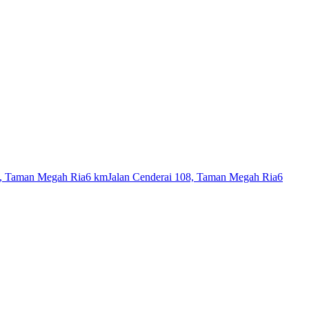
7, Taman Megah Ria
6 km
Jalan Cenderai 108, Taman Megah Ria
6