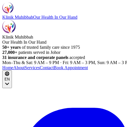
Klinik Muhibbah
Our Health In Our Hand
Klinik Muhibbah
Our Health In Our Hand
50+ years
of trusted family care since 1975
27,000+
patients served in Johor
31 insurance and corporate panels
accepted
Mon–Thu & Sat: 9 AM – 9 PM · Fri: 9 AM – 3 PM, Sun: 9 AM – 3 
Home
About
Services
Contact
Book Appointment
EN