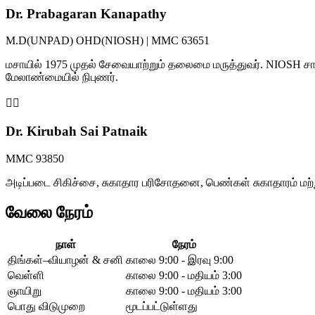
Dr. Prabagaran Kanapathy
M.D(UNPAD) OHD(NIOSH) | MMC 63651
மசாயில் 1975 முதல் சேவையாற்றும் தலைமை மருத்துவர். NIOSH சான
மேலாண்மையில் நிபுணர்.
👩‍⚕️
Dr. Kirubah Sai Patnaik
MMC 93850
அடிப்படை சிகிச்சை, சுகாதார பரிசோதனை, பெண்கள் சுகாதாரம் மற்
வேலை நேரம்
நாள்
நேரம்
திங்கள்–வியாழன் & சனி
காலை 9:00 - இரவு 9:00
வெள்ளி
காலை 9:00 - மதியம் 3:00
ஞாயிறு
காலை 9:00 - மதியம் 3:00
பொது விடுமுறை
மூடப்பட்டுள்ளது