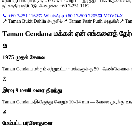
குடியிருப்பாளர்களுக்கு, 60-க்கும் மேற்பட்ட இரத்தப் பரிசோதன
நட்சத்திர மதிப்பீடு. அழைக்க: +60 7-251 1162.
📞 +60 7-251 1162
💬 WhatsApp +60 17-500 7205
📅 MOVO-X
📍
Taman Bukit Dahlia அருகில்
📍
Taman Pasir Putih அருகில்
📍
Tam
Taman Cendana மக்கள் ஏன் எங்களைத் தேர்வ
🏥
1975 முதல் சேவை
Taman Cendana மற்றும் சுற்றுவட்டார மக்களுக்கு 50+ ஆண்டுகளா
⏰
இரவு 9 மணி வரை திறந்து
Taman Cendana-இலிருந்து வெறும் 10–14 min — வேலை முடிந்து வ
🔬
மேம்பட்ட பரிசோதனை