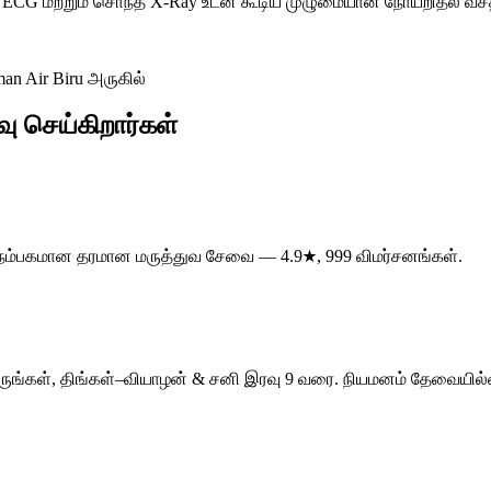
ைகள், ECG மற்றும் சொந்த X-Ray உடன் கூடிய முழுமையான நோயறிதல் 
an Air Biru அருகில்
ு செய்கிறார்கள்
க நம்பகமான தரமான மருத்துவ சேவை — 4.9★, 999 விமர்சனங்கள்.
ாருங்கள், திங்கள்–வியாழன் & சனி இரவு 9 வரை. நியமனம் தேவையில