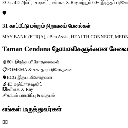
ECG, 4D அல்ட்ராசவுண்ட், உள்ளக X-Ray மற்றும் 60+ இரத்தப் ப
🛡️
31 காப்பீட்டு மற்றும் நிறுவனப் பேனல்கள்
MAY BANK (ETIQA), eBen Assist, HEALTH CONNECT, MEDNEFIT
Taman Cendana நோயாளிகளுக்கான சேவை
🩸
60+ இரத்த பரிசோதனைகள்
📋
FOMEMA & சுகாதார பரிசோதனை
🫀
ECG இதய பரிசோதனை
🔬
4D அல்ட்ராசவுண்ட்
🩻
உள்ளக X-Ray
🩹
காயம் பராமரிப்பு & தையல்
எங்கள் மருத்துவர்கள்
👨‍⚕️