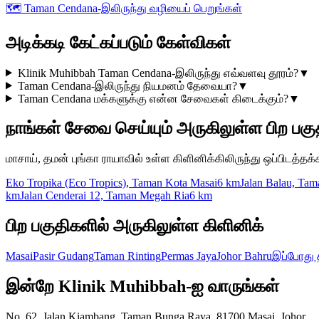
🗺️
Taman Cendana-இலிருந்து வழியைப் பெறுங்கள்
அடிக்கடி கேட்கப்படும் கேள்விகள்
Klinik Muhibbah Taman Cendana-இலிருந்து எவ்வளவு தூரம்?
▼
Taman Cendana-இலிருந்து நியமனம் தேவையா?
▼
Taman Cendana மக்களுக்கு என்ன சேவைகள் கிடைக்கும்?
▼
நாங்கள் சேவை செய்யும் அருகிலுள்ள பிற பகு
மாசாய், தமன் புங்கா ராயாவில் உள்ள கிளினிக்கிலிருந்து ஒப்பிடத்தக்
Eko Tropika (Eco Tropics), Taman Kota Masai
6 km
Jalan Balau, Tam
km
Jalan Cenderai 12, Taman Megah Ria
6 km
பிற பகுதிகளில் அருகிலுள்ள கிளினிக்
Masai
Pasir Gudang
Taman Rinting
Permas Jaya
Johor Bahru
இப்போது 
இன்றே Klinik Muhibbah-ஐ வாருங்கள்
No. 62, Jalan Kiambang, Taman Bunga Raya, 81700 Masai, Johor