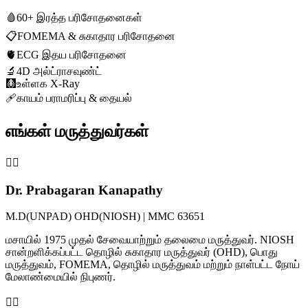
🩸
60+ இரத்த பரிசோதனைகள்
📋
FOMEMA & சுகாதார பரிசோதனை
🫀
ECG இதய பரிசோதனை
🔬
4D அல்ட்ராசவுண்ட்
🩻
உள்ளக X-Ray
🩹
காயம் பராமரிப்பு & தையல்
எங்கள் மருத்துவர்கள்
👨‍⚕️
Dr. Prabagaran Kanapathy
M.D(UNPAD) OHD(NIOSH) | MMC 63651
மசாயில் 1975 முதல் சேவையாற்றும் தலைமை மருத்துவர். NIOSH
சான்றளிக்கப்பட்ட தொழில் சுகாதார மருத்துவர் (OHD), பொது
மருத்துவம், FOMEMA, தொழில் மருத்துவம் மற்றும் நாள்பட்ட நோய்
மேலாண்மையில் நிபுணர்.
👩‍⚕️