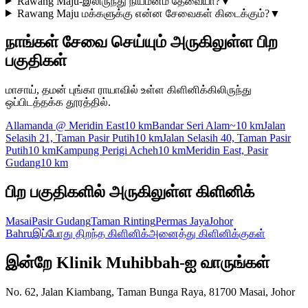
Rawang Maju-இலிருந்து நியமனம் தேவையா?
▼
Rawang Maju மக்களுக்கு என்ன சேவைகள் கிடைக்கும்?
▼
நாங்கள் சேவை செய்யும் அருகிலுள்ள பிற
பகுதிகள்
மாசாய், தமன் புங்கா ராயாவில் உள்ள கிளினிக்கிலிருந்து
ஒப்பிடத்தக்க தூரத்தில்.
Allamanda @ Meridin East
10 km
Bandar Seri Alam
~10 km
Jalan
Selasih 21, Taman Pasir Putih
10 km
Jalan Selasih 40, Taman Pasir
Putih
10 km
Kampung Perigi Acheh
10 km
Meridin East, Pasir
Gudang
10 km
பிற பகுதிகளில் அருகிலுள்ள கிளினிக்
Masai
Pasir Gudang
Taman Rinting
Permas Jaya
Johor
Bahru
இப்போது திறந்த கிளினிக்
அனைத்து கிளினிக்குகள்
இன்றே Klinik Muhibbah-ஐ வாருங்கள்
No. 62, Jalan Kiambang, Taman Bunga Raya, 81700 Masai, Johor