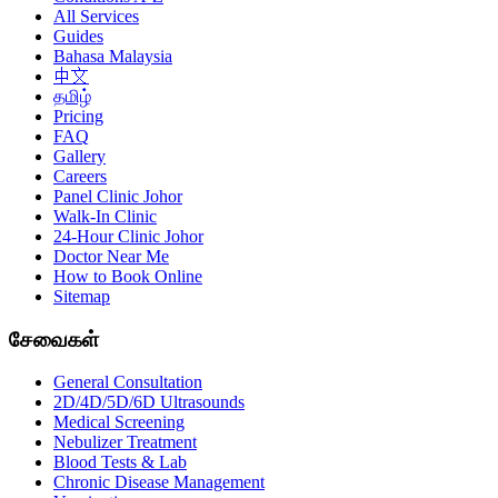
All Services
Guides
Bahasa Malaysia
中文
தமிழ்
Pricing
FAQ
Gallery
Careers
Panel Clinic Johor
Walk-In Clinic
24-Hour Clinic Johor
Doctor Near Me
How to Book Online
Sitemap
சேவைகள்
General Consultation
2D/4D/5D/6D Ultrasounds
Medical Screening
Nebulizer Treatment
Blood Tests & Lab
Chronic Disease Management