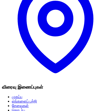
விரைவு இணைப்புகள்
முகப்பு
எங்களைப் பற்றி
சேவைகள்
தொடர்பு