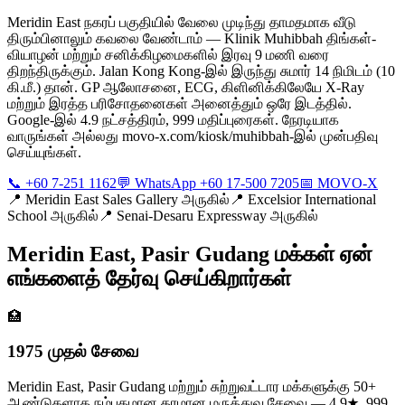
Meridin East நகரப் பகுதியில் வேலை முடிந்து தாமதமாக வீடு
திரும்பினாலும் கவலை வேண்டாம் — Klinik Muhibbah திங்கள்-
வியாழன் மற்றும் சனிக்கிழமைகளில் இரவு 9 மணி வரை
திறந்திருக்கும். Jalan Kong Kong-இல் இருந்து சுமார் 14 நிமிடம் (10
கி.மீ.) தான். GP ஆலோசனை, ECG, கிளினிக்கிலேயே X-Ray
மற்றும் இரத்த பரிசோதனைகள் அனைத்தும் ஒரே இடத்தில்.
Google-இல் 4.9 நட்சத்திரம், 999 மதிப்புரைகள். நேரடியாக
வாருங்கள் அல்லது movo-x.com/kiosk/muhibbah-இல் முன்பதிவு
செய்யுங்கள்.
📞 +60 7-251 1162
💬 WhatsApp +60 17-500 7205
📅 MOVO-X
📍
Meridin East Sales Gallery அருகில்
📍
Excelsior International
School அருகில்
📍
Senai-Desaru Expressway அருகில்
Meridin East, Pasir Gudang மக்கள் ஏன்
எங்களைத் தேர்வு செய்கிறார்கள்
🏥
1975 முதல் சேவை
Meridin East, Pasir Gudang மற்றும் சுற்றுவட்டார மக்களுக்கு 50+
ஆண்டுகளாக நம்பகமான தரமான மருத்துவ சேவை — 4.9★, 999