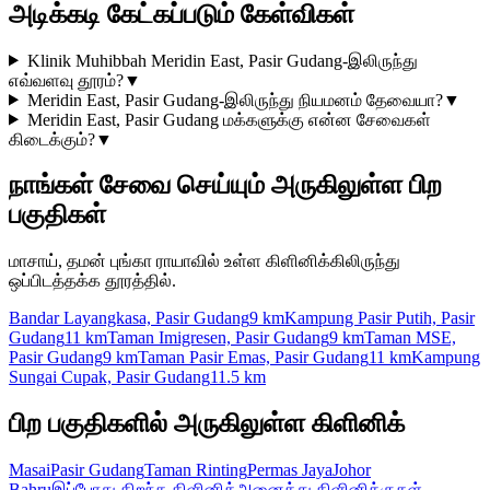
அடிக்கடி கேட்கப்படும் கேள்விகள்
Klinik Muhibbah Meridin East, Pasir Gudang-இலிருந்து
எவ்வளவு தூரம்?
▼
Meridin East, Pasir Gudang-இலிருந்து நியமனம் தேவையா?
▼
Meridin East, Pasir Gudang மக்களுக்கு என்ன சேவைகள்
கிடைக்கும்?
▼
நாங்கள் சேவை செய்யும் அருகிலுள்ள பிற
பகுதிகள்
மாசாய், தமன் புங்கா ராயாவில் உள்ள கிளினிக்கிலிருந்து
ஒப்பிடத்தக்க தூரத்தில்.
Bandar Layangkasa, Pasir Gudang
9 km
Kampung Pasir Putih, Pasir
Gudang
11 km
Taman Imigresen, Pasir Gudang
9 km
Taman MSE,
Pasir Gudang
9 km
Taman Pasir Emas, Pasir Gudang
11 km
Kampung
Sungai Cupak, Pasir Gudang
11.5 km
பிற பகுதிகளில் அருகிலுள்ள கிளினிக்
Masai
Pasir Gudang
Taman Rinting
Permas Jaya
Johor
Bahru
இப்போது திறந்த கிளினிக்
அனைத்து கிளினிக்குகள்