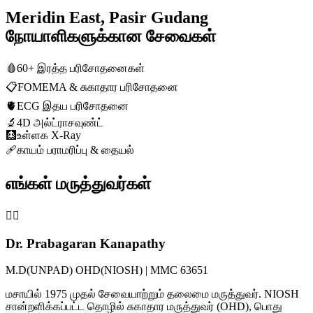
Meridin East, Pasir Gudang
நோயாளிகளுக்கான சேவைகள்
🩸
60+ இரத்த பரிசோதனைகள்
📋
FOMEMA & சுகாதார பரிசோதனை
🫀
ECG இதய பரிசோதனை
🔬
4D அல்ட்ராசவுண்ட்
🩻
உள்ளக X-Ray
🩹
காயம் பராமரிப்பு & தையல்
எங்கள் மருத்துவர்கள்
👨‍⚕️
Dr. Prabagaran Kanapathy
M.D(UNPAD) OHD(NIOSH) | MMC 63651
மசாயில் 1975 முதல் சேவையாற்றும் தலைமை மருத்துவர். NIOSH
சான்றளிக்கப்பட்ட தொழில் சுகாதார மருத்துவர் (OHD), பொது