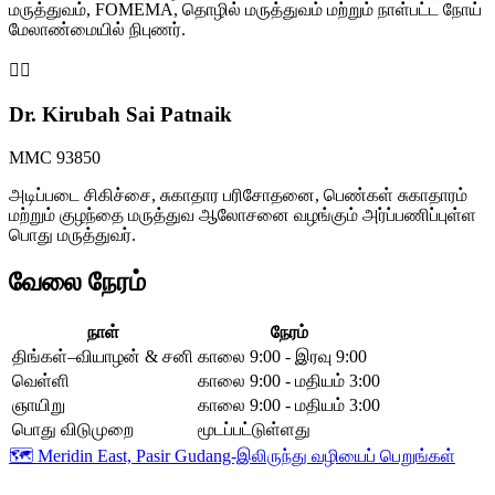
மருத்துவம், FOMEMA, தொழில் மருத்துவம் மற்றும் நாள்பட்ட நோய்
மேலாண்மையில் நிபுணர்.
👩‍⚕️
Dr. Kirubah Sai Patnaik
MMC 93850
அடிப்படை சிகிச்சை, சுகாதார பரிசோதனை, பெண்கள் சுகாதாரம்
மற்றும் குழந்தை மருத்துவ ஆலோசனை வழங்கும் அர்ப்பணிப்புள்ள
பொது மருத்துவர்.
வேலை நேரம்
நாள்
நேரம்
திங்கள்–வியாழன் & சனி
காலை 9:00 - இரவு 9:00
வெள்ளி
காலை 9:00 - மதியம் 3:00
ஞாயிறு
காலை 9:00 - மதியம் 3:00
பொது விடுமுறை
மூடப்பட்டுள்ளது
🗺️
Meridin East, Pasir Gudang-இலிருந்து வழியைப் பெறுங்கள்