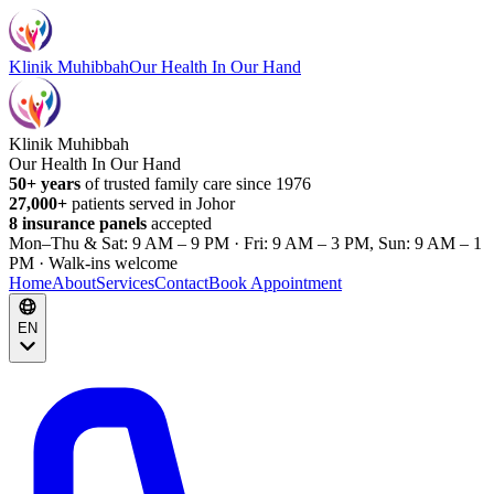
Klinik Muhibbah
Our Health In Our Hand
Klinik Muhibbah
Our Health In Our Hand
50+ years
of trusted family care since 1976
27,000+
patients served in Johor
8 insurance panels
accepted
Mon–Thu & Sat: 9 AM – 9 PM · Fri: 9 AM – 3 PM, Sun: 9 AM – 1
PM · Walk-ins welcome
Home
About
Services
Contact
Book Appointment
EN