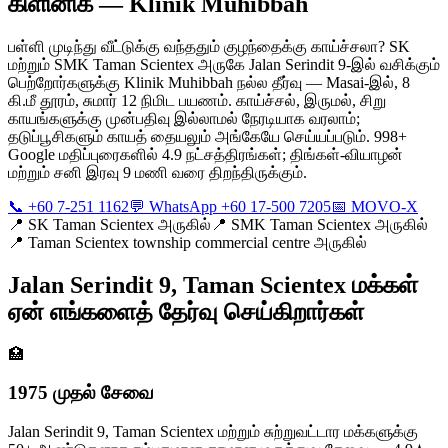
கிளினிக் — Klinik Muhibbah
பள்ளி முடிந்து வீட்டுக்கு வந்ததும் குழந்தைக்கு காய்ச்சலா? SK
மற்றும் SMK Taman Scientex அருகே Jalan Serindit 9-இல் வசிக்கும்
பெற்றோர்களுக்கு Klinik Muhibbah நல்ல தீர்வு — Masai-இல், 8
கி.மீ தூரம், சுமார் 12 நிமிட பயணம். காய்ச்சல், இருமல், சிறு
காயங்களுக்கு முன்பதிவு இல்லாமல் நேரடியாக வரலாம்;
தடுப்பூசிகளும் காயத் தையலும் அங்கேயே செய்யப்படும். 998+
Google மதிப்புரைகளில் 4.9 நட்சத்திரங்கள்; திங்கள்-வியாழன்
மற்றும் சனி இரவு 9 மணி வரை திறந்திருக்கும்.
📞 +60 7-251 1162
💬 WhatsApp +60 17-500 7205
📅 MOVO-X
📍
SK Taman Scientex அருகில்
📍
SMK Taman Scientex அருகில்
📍
Taman Scientex township commercial centre அருகில்
Jalan Serindit 9, Taman Scientex மக்கள்
ஏன் எங்களைத் தேர்வு செய்கிறார்கள்
🏥
1975 முதல் சேவை
Jalan Serindit 9, Taman Scientex மற்றும் சுற்றுவட்டார மக்களுக்கு