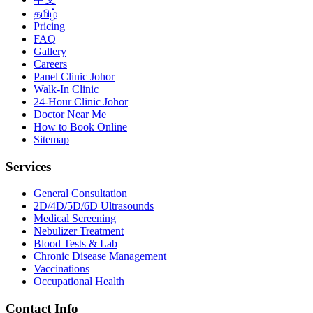
தமிழ்
Pricing
FAQ
Gallery
Careers
Panel Clinic Johor
Walk-In Clinic
24-Hour Clinic Johor
Doctor Near Me
How to Book Online
Sitemap
Services
General Consultation
2D/4D/5D/6D Ultrasounds
Medical Screening
Nebulizer Treatment
Blood Tests & Lab
Chronic Disease Management
Vaccinations
Occupational Health
Contact Info