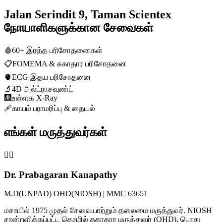
Jalan Serindit 9, Taman Scientex
நோயாளிகளுக்கான சேவைகள்
🩸
60+ இரத்த பரிசோதனைகள்
📋
FOMEMA & சுகாதார பரிசோதனை
🫀
ECG இதய பரிசோதனை
🔬
4D அல்ட்ராசவுண்ட்
🩻
உள்ளக X-Ray
🩹
காயம் பராமரிப்பு & தையல்
எங்கள் மருத்துவர்கள்
👨‍⚕️
Dr. Prabagaran Kanapathy
M.D(UNPAD) OHD(NIOSH) | MMC 63651
மசாயில் 1975 முதல் சேவையாற்றும் தலைமை மருத்துவர். NIOSH
சான்றளிக்கப்பட்ட தொழில் சுகாதார மருத்துவர் (OHD), பொது