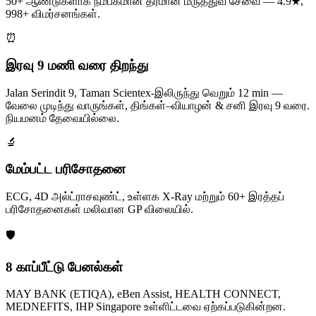
50+ ஆண்டுகளாக நம்பகமான தரமான மருத்துவ சேவை — 4.9★,
998+ விமர்சனங்கள்.
⏰
இரவு 9 மணி வரை திறந்து
Jalan Serindit 9, Taman Scientex-இலிருந்து வெறும் 12 min —
வேலை முடிந்து வாருங்கள், திங்கள்–வியாழன் & சனி இரவு 9 வரை.
நியமனம் தேவையில்லை.
🔬
மேம்பட்ட பரிசோதனை
ECG, 4D அல்ட்ராசவுண்ட், உள்ளக X-Ray மற்றும் 60+ இரத்தப்
பரிசோதனைகள் மலிவான GP விலையில்.
🛡️
8 காப்பீட்டு பேனல்கள்
MAY BANK (ETIQA), eBen Assist, HEALTH CONNECT,
MEDNEFITS, IHP Singapore உள்ளிட்டவை ஏற்கப்படுகின்றன.