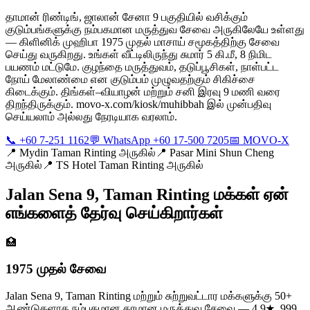
தாமான் ரிண்டிங், ஜாலான் சேனா 9 பகுதியில் வசிக்கும்
குடும்பங்களுக்கு நம்பகமான மருத்துவ சேவை அருகிலேயே உள்ளது
— கிளினிக் முஹிபா 1975 முதல் மாசாய் சமூகத்திற்கு சேவை
செய்து வருகிறது. உங்கள் வீட்டிலிருந்து சுமார் 5 கி.மீ, 8 நிமிட
பயணம் மட்டுமே. குழந்தை மருத்துவம், தடுப்பூசிகள், நாள்பட்ட
நோய் மேலாண்மை என குடும்பம் முழுவதற்கும் சிகிச்சை
கிடைக்கும். திங்கள்–வியாழன் மற்றும் சனி இரவு 9 மணி வரை
திறந்திருக்கும். movo-x.com/kiosk/muhibbah இல் முன்பதிவு
செய்யலாம் அல்லது நேரடியாக வரலாம்.
📞 +60 7-251 1162
💬 WhatsApp +60 17-500 7205
📅 MOVO-X
📍
Mydin Taman Rinting அருகில்
📍
Pasar Mini Shun Cheng
அருகில்
📍
TS Hotel Taman Rinting அருகில்
Jalan Sena 9, Taman Rinting மக்கள் ஏன்
எங்களைத் தேர்வு செய்கிறார்கள்
🏥
1975 முதல் சேவை
Jalan Sena 9, Taman Rinting மற்றும் சுற்றுவட்டார மக்களுக்கு 50+
ஆண்டுகளாக நம்பகமான தரமான மருத்துவ சேவை — 4.9★, 999