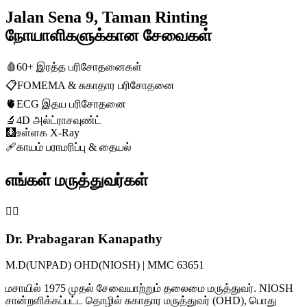
Jalan Sena 9, Taman Rinting
நோயாளிகளுக்கான சேவைகள்
🩸
60+ இரத்த பரிசோதனைகள்
📋
FOMEMA & சுகாதார பரிசோதனை
🫀
ECG இதய பரிசோதனை
🔬
4D அல்ட்ராசவுண்ட்
🩻
உள்ளக X-Ray
🩹
காயம் பராமரிப்பு & தையல்
எங்கள் மருத்துவர்கள்
👨‍⚕️
Dr. Prabagaran Kanapathy
M.D(UNPAD) OHD(NIOSH) | MMC 63651
மசாயில் 1975 முதல் சேவையாற்றும் தலைமை மருத்துவர். NIOSH
சான்றளிக்கப்பட்ட தொழில் சுகாதார மருத்துவர் (OHD), பொது