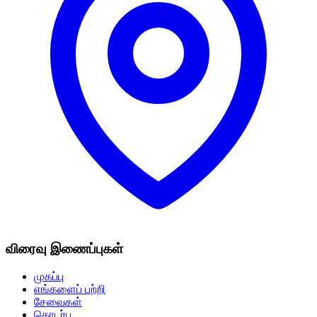
விரைவு இணைப்புகள்
முகப்பு
எங்களைப் பற்றி
சேவைகள்
தொடர்பு