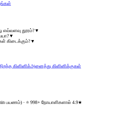
ுங்கள்
து எவ்வளவு தூரம்?
▼
வையா?
▼
ள் கிடைக்கும்?
▼
திறந்த கிளினிக்
அனைத்து கிளினிக்குகள்
12 min பயணம்) · ⭐ 998+ நோயாளிகளால் 4.9★