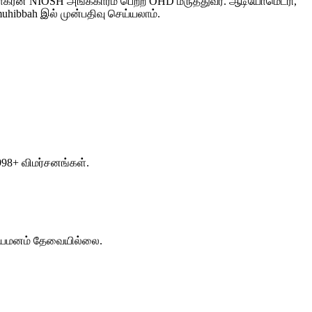
கரன் NIOSH அங்கீகாரம் பெற்ற OHD மருத்துவர். ஆடியோமெட்ரி,
uhibbah இல் முன்பதிவு செய்யலாம்.
998+ விமர்சனங்கள்.
. நியமனம் தேவையில்லை.