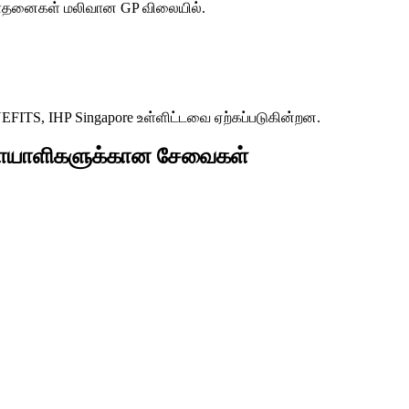
ரிசோதனைகள் மலிவான GP விலையில்.
S, IHP Singapore உள்ளிட்டவை ஏற்கப்படுகின்றன.
 நோயாளிகளுக்கான சேவைகள்