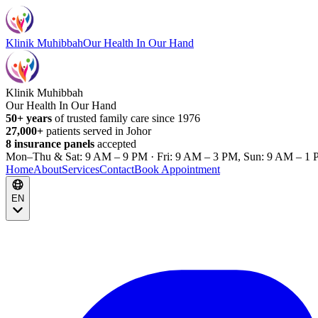
Klinik Muhibbah
Our Health In Our Hand
Klinik Muhibbah
Our Health In Our Hand
50+ years
of trusted family care since 1976
27,000+
patients served in Johor
8 insurance panels
accepted
Mon–Thu & Sat: 9 AM – 9 PM · Fri: 9 AM – 3 PM, Sun: 9 AM – 1 
Home
About
Services
Contact
Book Appointment
EN