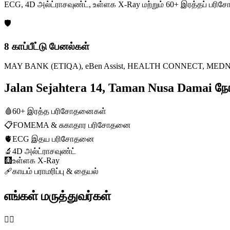
ECG, 4D அல்ட்ராசவுண்ட், உள்ளக X-Ray மற்றும் 60+ இரத்தப் ப
🛡️
8 காப்பீட்டு பேனல்கள்
MAY BANK (ETIQA), eBen Assist, HEALTH CONNECT, MEDNEFIT
Jalan Sejahtera 14, Taman Nusa Damai
🩸
60+ இரத்த பரிசோதனைகள்
📋
FOMEMA & சுகாதார பரிசோதனை
🫀
ECG இதய பரிசோதனை
🔬
4D அல்ட்ராசவுண்ட்
🩻
உள்ளக X-Ray
🩹
காயம் பராமரிப்பு & தையல்
எங்கள் மருத்துவர்கள்
👨‍⚕️