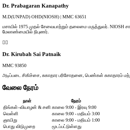
Dr. Prabagaran Kanapathy
M.D(UNPAD) OHD(NIOSH) | MMC 63651
மசாயில் 1975 முதல் சேவையாற்றும் தலைமை மருத்துவர். NIOSH சான
மேலாண்மையில் நிபுணர்.
👩‍⚕️
Dr. Kirubah Sai Patnaik
MMC 93850
அடிப்படை சிகிச்சை, சுகாதார பரிசோதனை, பெண்கள் சுகாதாரம் மற்
வேலை நேரம்
நாள்
நேரம்
திங்கள்–வியாழன் & சனி
காலை 9:00 - இரவு 9:00
வெள்ளி
காலை 9:00 - மதியம் 3:00
ஞாயிறு
காலை 9:00 - மதியம் 1:00
பொது விடுமுறை
மூடப்பட்டுள்ளது