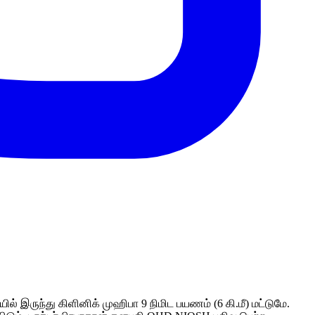
ருந்து கிளினிக் முஹிபா 9 நிமிட பயணம் (6 கி.மீ) மட்டுமே.