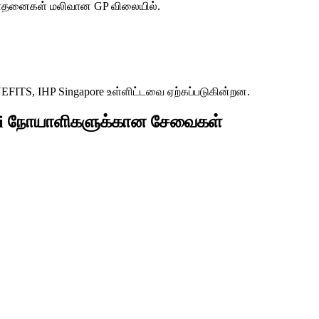
ரிசோதனைகள் மலிவான GP விலையில்.
S, IHP Singapore உள்ளிட்டவை ஏற்கப்படுகின்றன.
teri நோயாளிகளுக்கான சேவைகள்