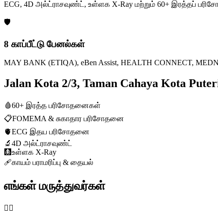
ECG, 4D அல்ட்ராசவுண்ட், உள்ளக X-Ray மற்றும் 60+ இரத்தப் ப
🛡️
8 காப்பீட்டு பேனல்கள்
MAY BANK (ETIQA), eBen Assist, HEALTH CONNECT, MEDNEFIT
Jalan Kota 2/3, Taman Cahaya Kota Pu
🩸
60+ இரத்த பரிசோதனைகள்
📋
FOMEMA & சுகாதார பரிசோதனை
🫀
ECG இதய பரிசோதனை
🔬
4D அல்ட்ராசவுண்ட்
🩻
உள்ளக X-Ray
🩹
காயம் பராமரிப்பு & தையல்
எங்கள் மருத்துவர்கள்
👨‍⚕️