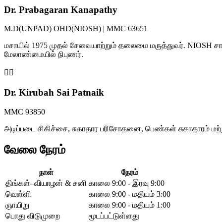
Dr. Prabagaran Kanapathy
M.D(UNPAD) OHD(NIOSH) | MMC 63651
மசாயில் 1975 முதல் சேவையாற்றும் தலைமை மருத்துவர். NIOSH சான
மேலாண்மையில் நிபுணர்.
👩‍⚕️
Dr. Kirubah Sai Patnaik
MMC 93850
அடிப்படை சிகிச்சை, சுகாதார பரிசோதனை, பெண்கள் சுகாதாரம் மற்
வேலை நேரம்
நாள்
நேரம்
திங்கள்–வியாழன் & சனி
காலை 9:00 - இரவு 9:00
வெள்ளி
காலை 9:00 - மதியம் 3:00
ஞாயிறு
காலை 9:00 - மதியம் 1:00
பொது விடுமுறை
மூடப்பட்டுள்ளது