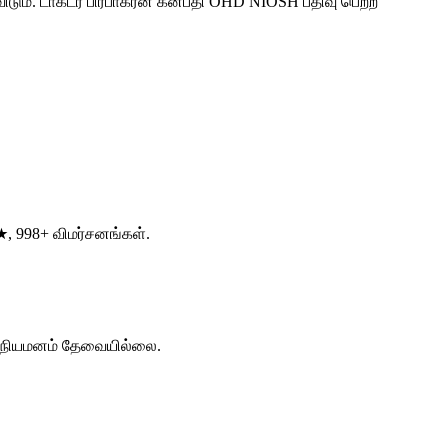
டும். டாக்டர் பிரபாகரன் கனபதி OHD NIOSH பதிவு பெற்ற
★, 998+ விமர்சனங்கள்.
ரை. நியமனம் தேவையில்லை.