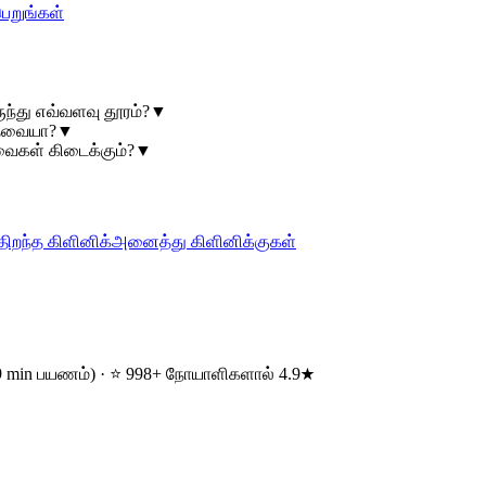
பெறுங்கள்
ுந்து எவ்வளவு தூரம்?
▼
 தேவையா?
▼
ேவைகள் கிடைக்கும்?
▼
திறந்த கிளினிக்
அனைத்து கிளினிக்குகள்
m (9 min பயணம்) · ⭐ 998+ நோயாளிகளால் 4.9★