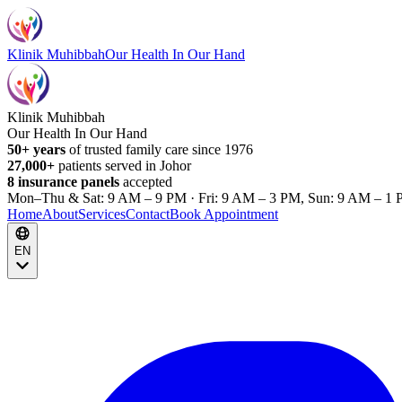
Klinik Muhibbah
Our Health In Our Hand
Klinik Muhibbah
Our Health In Our Hand
50+ years
of trusted family care since 1976
27,000+
patients served in Johor
8 insurance panels
accepted
Mon–Thu & Sat: 9 AM – 9 PM · Fri: 9 AM – 3 PM, Sun: 9 AM – 1 
Home
About
Services
Contact
Book Appointment
EN