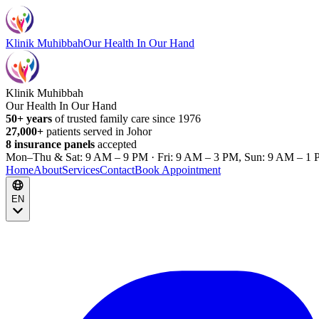
Klinik Muhibbah
Our Health In Our Hand
Klinik Muhibbah
Our Health In Our Hand
50+ years
of trusted family care since 1976
27,000+
patients served in Johor
8 insurance panels
accepted
Mon–Thu & Sat: 9 AM – 9 PM · Fri: 9 AM – 3 PM, Sun: 9 AM – 1 
Home
About
Services
Contact
Book Appointment
EN