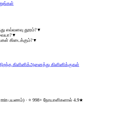
றுங்கள்
்து எவ்வளவு தூரம்?
▼
ேவையா?
▼
கள் கிடைக்கும்?
▼
திறந்த கிளினிக்
அனைத்து கிளினிக்குகள்
12 min பயணம்) · ⭐ 998+ நோயாளிகளால் 4.9★