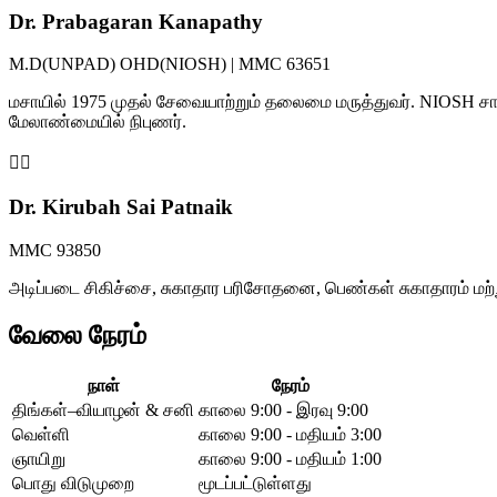
Dr. Prabagaran Kanapathy
M.D(UNPAD) OHD(NIOSH) | MMC 63651
மசாயில் 1975 முதல் சேவையாற்றும் தலைமை மருத்துவர். NIOSH சான
மேலாண்மையில் நிபுணர்.
👩‍⚕️
Dr. Kirubah Sai Patnaik
MMC 93850
அடிப்படை சிகிச்சை, சுகாதார பரிசோதனை, பெண்கள் சுகாதாரம் மற்
வேலை நேரம்
நாள்
நேரம்
திங்கள்–வியாழன் & சனி
காலை 9:00 - இரவு 9:00
வெள்ளி
காலை 9:00 - மதியம் 3:00
ஞாயிறு
காலை 9:00 - மதியம் 1:00
பொது விடுமுறை
மூடப்பட்டுள்ளது