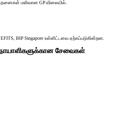
ரிசோதனைகள் மலிவான GP விலையில்.
S, IHP Singapore உள்ளிட்டவை ஏற்கப்படுகின்றன.
 நோயாளிகளுக்கான சேவைகள்