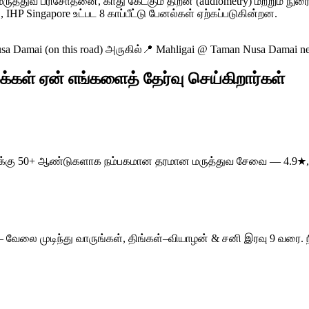
்துவ பரிசோதனை, காது கேட்கும் திறன் (audiometry) மற்றும் நுர
IHP Singapore உட்பட 8 காப்பீட்டு பேனல்கள் ஏற்கப்படுகின்றன.
 Damai (on this road) அருகில்
📍
Mahligai @ Taman Nusa Damai ne
கள் ஏன் எங்களைத் தேர்வு செய்கிறார்கள்
க்களுக்கு 50+ ஆண்டுகளாக நம்பகமான தரமான மருத்துவ சேவை — 4.9★,
n — வேலை முடிந்து வாருங்கள், திங்கள்–வியாழன் & சனி இரவு 9 வர