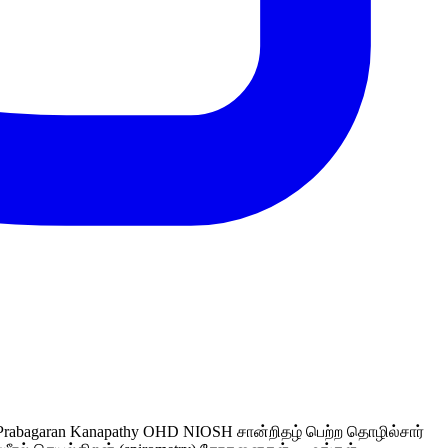
. Prabagaran Kanapathy OHD NIOSH சான்றிதழ் பெற்ற தொழில்சார்