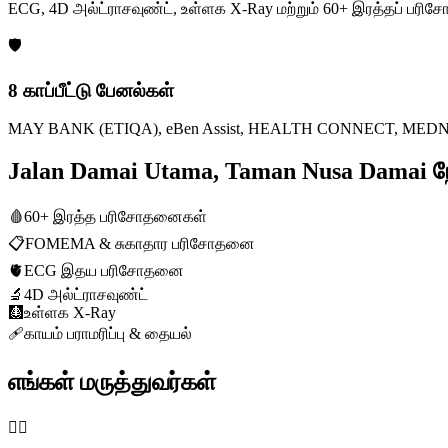
ECG, 4D அல்ட்ராசவுண்ட், உள்ளக X-Ray மற்றும் 60+ இரத்தப் ப
🛡️
8 காப்பீட்டு பேனல்கள்
MAY BANK (ETIQA), eBen Assist, HEALTH CONNECT, MEDNEFIT
Jalan Damai Utama, Taman Nusa Damai
🩸
60+ இரத்த பரிசோதனைகள்
📋
FOMEMA & சுகாதார பரிசோதனை
🫀
ECG இதய பரிசோதனை
🔬
4D அல்ட்ராசவுண்ட்
🩻
உள்ளக X-Ray
🩹
காயம் பராமரிப்பு & தையல்
எங்கள் மருத்துவர்கள்
👨‍⚕️