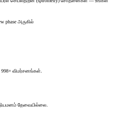
ையீரல் செயல்திறன் (spirometry) சோதனைகள் — உங்கள்
w phase அருகில்
 998+ விமர்சனங்கள்.
ை. நியமனம் தேவையில்லை.