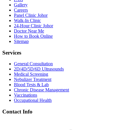
Gallery
Careers
Panel Clinic Johor
Walk-In Clinic
24-Hour Clinic Johor
Doctor Near Me
How to Book Online
Sitemap
Services
General Consultation
2D/4D/5D/6D Ultrasounds
Medical Screening
Nebulizer Treatment
Blood Tests & Lab
Chronic Disease Management
Vaccinations
Occupational Health
Contact Info