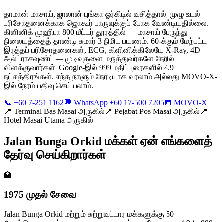
தாமான் மாசாய், ஜாலான் புங்கா ஓர்கிடில் வசித்தால், முழு உடல்
பரிசோதனைக்காக ஜொகூர் பாருவுக்குப் போக வேண்டியதில்லை.
கிளினிக் முஹிபா 800 மீட்டர் தூரத்தில் — மாசாய் பேருந்து
நிலையத்தைத் தாண்டி சுமார் 3 நிமிட பயணம். 60-க்கும் மேற்பட்ட
இரத்தப் பரிசோதனைகள், ECG, கிளினிக்கிலேயே X-Ray, 4D
அல்ட்ராசவுண்ட் — முடிவுகளை மருத்துவர்களே நேரில்
விளக்குவார்கள். Google-இல் 999 மதிப்புரைகளில் 4.9
நட்சத்திரங்கள். எந்த நாளும் நேரடியாக வரலாம் அல்லது MOVO-X-
இல் நேரம் பதிவு செய்யலாம்.
📞 +60 7-251 1162
💬 WhatsApp +60 17-500 7205
📅 MOVO-X
📍
Terminal Bas Masai அருகில்
📍
Pejabat Pos Masai அருகில்
📍
Hotel Masai Utama அருகில்
Jalan Bunga Orkid மக்கள் ஏன் எங்களைத்
தேர்வு செய்கிறார்கள்
🏥
1975 முதல் சேவை
Jalan Bunga Orkid மற்றும் சுற்றுவட்டார மக்களுக்கு 50+