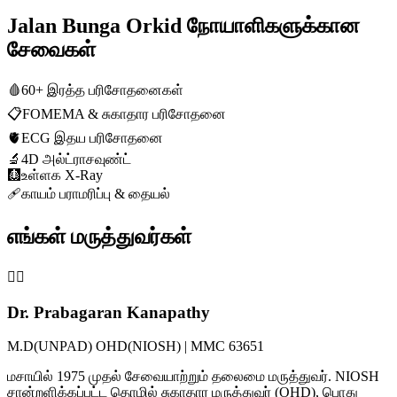
Jalan Bunga Orkid நோயாளிகளுக்கான
சேவைகள்
🩸
60+ இரத்த பரிசோதனைகள்
📋
FOMEMA & சுகாதார பரிசோதனை
🫀
ECG இதய பரிசோதனை
🔬
4D அல்ட்ராசவுண்ட்
🩻
உள்ளக X-Ray
🩹
காயம் பராமரிப்பு & தையல்
எங்கள் மருத்துவர்கள்
👨‍⚕️
Dr. Prabagaran Kanapathy
M.D(UNPAD) OHD(NIOSH) | MMC 63651
மசாயில் 1975 முதல் சேவையாற்றும் தலைமை மருத்துவர். NIOSH
சான்றளிக்கப்பட்ட தொழில் சுகாதார மருத்துவர் (OHD), பொது