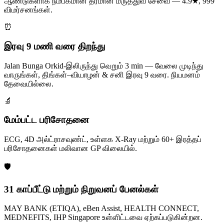
ஆண்டுகளாக நம்பகமான தரமான மருத்துவ சேவை — 4.9★, 999
விமர்சனங்கள்.
⏰
இரவு 9 மணி வரை திறந்து
Jalan Bunga Orkid-இலிருந்து வெறும் 3 min — வேலை முடிந்து
வாருங்கள், திங்கள்–வியாழன் & சனி இரவு 9 வரை. நியமனம்
தேவையில்லை.
🔬
மேம்பட்ட பரிசோதனை
ECG, 4D அல்ட்ராசவுண்ட், உள்ளக X-Ray மற்றும் 60+ இரத்தப்
பரிசோதனைகள் மலிவான GP விலையில்.
🛡️
31 காப்பீட்டு மற்றும் நிறுவனப் பேனல்கள்
MAY BANK (ETIQA), eBen Assist, HEALTH CONNECT,
MEDNEFITS, IHP Singapore உள்ளிட்டவை ஏற்கப்படுகின்றன.