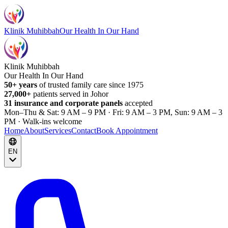
Klinik Muhibbah
Our Health In Our Hand
Klinik Muhibbah
Our Health In Our Hand
50+ years
of trusted family care since 1975
27,000+
patients served in Johor
31 insurance and corporate panels
accepted
Mon–Thu & Sat: 9 AM – 9 PM · Fri: 9 AM – 3 PM, Sun: 9 AM – 3
PM · Walk-ins welcome
Home
About
Services
Contact
Book Appointment
EN