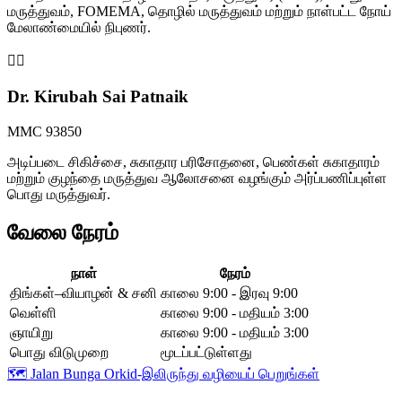
மருத்துவம், FOMEMA, தொழில் மருத்துவம் மற்றும் நாள்பட்ட நோய்
மேலாண்மையில் நிபுணர்.
👩‍⚕️
Dr. Kirubah Sai Patnaik
MMC 93850
அடிப்படை சிகிச்சை, சுகாதார பரிசோதனை, பெண்கள் சுகாதாரம்
மற்றும் குழந்தை மருத்துவ ஆலோசனை வழங்கும் அர்ப்பணிப்புள்ள
பொது மருத்துவர்.
வேலை நேரம்
நாள்
நேரம்
திங்கள்–வியாழன் & சனி
காலை 9:00 - இரவு 9:00
வெள்ளி
காலை 9:00 - மதியம் 3:00
ஞாயிறு
காலை 9:00 - மதியம் 3:00
பொது விடுமுறை
மூடப்பட்டுள்ளது
🗺️
Jalan Bunga Orkid-இலிருந்து வழியைப் பெறுங்கள்