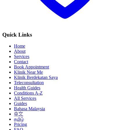
Quick Links
Home
About
Services
Contact
Book Appointment
Klinik Near Me
Klinik Berdekatan Saya
Teleconsultation
Health Guides
Conditions A-Z
All Services
Guides
Bahasa Malaysia
中文
தமிழ்
Pricing
FAQ