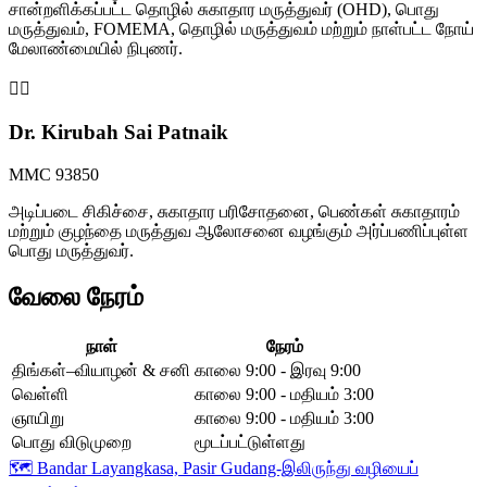
சான்றளிக்கப்பட்ட தொழில் சுகாதார மருத்துவர் (OHD), பொது
மருத்துவம், FOMEMA, தொழில் மருத்துவம் மற்றும் நாள்பட்ட நோய்
மேலாண்மையில் நிபுணர்.
👩‍⚕️
Dr. Kirubah Sai Patnaik
MMC 93850
அடிப்படை சிகிச்சை, சுகாதார பரிசோதனை, பெண்கள் சுகாதாரம்
மற்றும் குழந்தை மருத்துவ ஆலோசனை வழங்கும் அர்ப்பணிப்புள்ள
பொது மருத்துவர்.
வேலை நேரம்
நாள்
நேரம்
திங்கள்–வியாழன் & சனி
காலை 9:00 - இரவு 9:00
வெள்ளி
காலை 9:00 - மதியம் 3:00
ஞாயிறு
காலை 9:00 - மதியம் 3:00
பொது விடுமுறை
மூடப்பட்டுள்ளது
🗺️
Bandar Layangkasa, Pasir Gudang-இலிருந்து வழியைப்