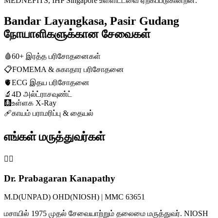
MEDNEFITS, IHP Singapore உள்ளிட்டவை ஏற்கப்படுகின்றன.
Bandar Layangkasa, Pasir Gudang
நோயாளிகளுக்கான சேவைகள்
🩸
60+ இரத்த பரிசோதனைகள்
📋
FOMEMA & சுகாதார பரிசோதனை
🫀
ECG இதய பரிசோதனை
🔬
4D அல்ட்ராசவுண்ட்
🩻
உள்ளக X-Ray
🩹
காயம் பராமரிப்பு & தையல்
எங்கள் மருத்துவர்கள்
👨‍⚕️
Dr. Prabagaran Kanapathy
M.D(UNPAD) OHD(NIOSH) | MMC 63651
மசாயில் 1975 முதல் சேவையாற்றும் தலைமை மருத்துவர். NIOSH