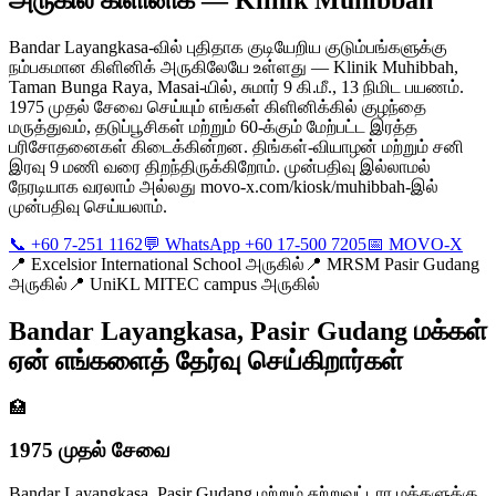
Bandar Layangkasa-வில் புதிதாக குடியேறிய குடும்பங்களுக்கு
நம்பகமான கிளினிக் அருகிலேயே உள்ளது — Klinik Muhibbah,
Taman Bunga Raya, Masai-யில், சுமார் 9 கி.மீ., 13 நிமிட பயணம்.
1975 முதல் சேவை செய்யும் எங்கள் கிளினிக்கில் குழந்தை
மருத்துவம், தடுப்பூசிகள் மற்றும் 60-க்கும் மேற்பட்ட இரத்த
பரிசோதனைகள் கிடைக்கின்றன. திங்கள்-வியாழன் மற்றும் சனி
இரவு 9 மணி வரை திறந்திருக்கிறோம். முன்பதிவு இல்லாமல்
நேரடியாக வரலாம் அல்லது movo-x.com/kiosk/muhibbah-இல்
முன்பதிவு செய்யலாம்.
📞 +60 7-251 1162
💬 WhatsApp +60 17-500 7205
📅 MOVO-X
📍
Excelsior International School அருகில்
📍
MRSM Pasir Gudang
அருகில்
📍
UniKL MITEC campus அருகில்
Bandar Layangkasa, Pasir Gudang மக்கள்
ஏன் எங்களைத் தேர்வு செய்கிறார்கள்
🏥
1975 முதல் சேவை
Bandar Layangkasa, Pasir Gudang மற்றும் சுற்றுவட்டார மக்களுக்கு