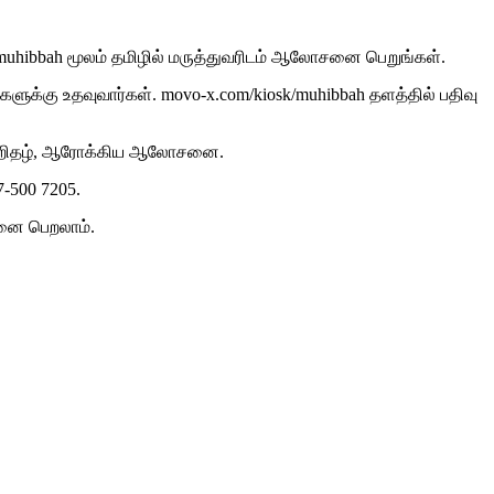
/muhibbah மூலம் தமிழில் மருத்துவரிடம் ஆலோசனை பெறுங்கள்.
களுக்கு உதவுவார்கள். movo-x.com/kiosk/muhibbah தளத்தில் பதிவு
ான்றிதழ், ஆரோக்கிய ஆலோசனை.
7-500 7205.
சனை பெறலாம்.