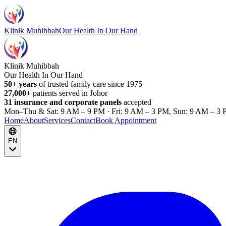
Klinik Muhibbah
Our Health In Our Hand
Klinik Muhibbah
Our Health In Our Hand
50+ years
of trusted family care since 1975
27,000+
patients served in Johor
31 insurance and corporate panels
accepted
Mon–Thu & Sat: 9 AM – 9 PM · Fri: 9 AM – 3 PM, Sun: 9 AM – 3 
Home
About
Services
Contact
Book Appointment
EN