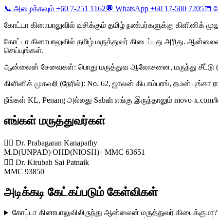
📞 அழைக்கவும் +60 7-251 1162
💬 WhatsApp +60 17-500 7205
📅 ந
கோட்டா கினாபாலுவில் வசிக்கும் தமிழ் நண்பர்களுக்கு கிளினிக் 
கோட்டா கினாபாலுவில் தமிழ் மருத்துவர் கிடைப்பது அரிது. ஆன்லைன்
செய்யுங்கள்.
ஆன்லைன் சேவைகள்: பொது மருத்துவ ஆலோசனை, மருந்து சீட்டு 
கிளினிக் முகவரி (நேரில்): No. 62, ஜாலன் கியாம்பாங், தமன் புங்கா
நீங்கள் KL, Penang அல்லது Sabah எங்கு இருந்தாலும் movo-x.com
எங்கள் மருத்துவர்கள்
👨‍⚕️ Dr. Prabagaran Kanapathy
M.D(UNPAD) OHD(NIOSH) | MMC 63651
👨‍⚕️ Dr. Kirubah Sai Patnaik
MMC 93850
அடிக்கடி கேட்கப்படும் கேள்விகள்
கோட்டா கினாபாலுவிலிருந்து ஆன்லைன் மருத்துவர் கிடைக்குமா?