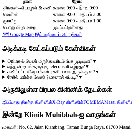
நாள்
நேரம்
திங்கள்–வியாழன் & சனி
காலை 9:00 - இரவு 9:00
வெள்ளி
காலை 9:00 - மதியம் 3:00
ஞாயிறு
காலை 9:00 - மதியம் 1:00
பொது விடுமுறை
மூடப்பட்டுள்ளது
🗺️
Google Map-இல் வழியைப் பெறுங்கள்
அடிக்கடி கேட்கப்படும் கேள்விகள்
Online-ல் பெண் மருத்துவரிடம் பேச முடியுமா?
▼
எந்த விஷயங்களுக்கு teleconsult ஏற்றது?
▼
தனிப்பட்ட விஷயங்கள் ரகசியமாக இருக்குமா?
▼
நேரில் பார்க்க வேண்டுமானால் எப்படி?
▼
அருகிலுள்ள பிரபல கிளினிக் தேடல்கள்
இப்போது திறந்த கிளினிக்
X-Ray கிளினிக்
FOMEMA
Masai கிளினிக
இன்றே Klinik Muhibbah-ஐ வாருங்கள்
முகவரி
: No. 62, Jalan Kiambang, Taman Bunga Raya, 81700 Masai,