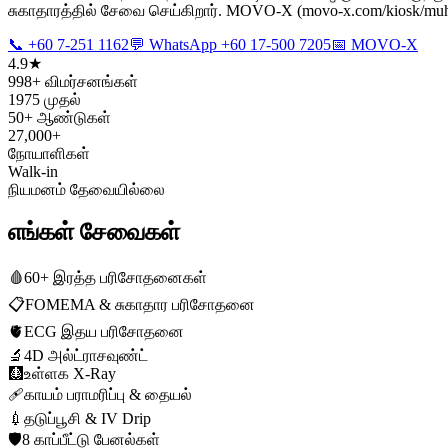
சுகாதாரத்தில் சேவை செய்கிறார். MOVO-X (movo-x.com/kiosk/muh
📞 +60 7-251 1162
💬 WhatsApp +60 17-500 7205
📅 MOVO-X
4.9★
998+ விமர்சனங்கள்
1975 முதல்
50+ ஆண்டுகள்
27,000+
நோயாளிகள்
Walk-in
நியமனம் தேவையில்லை
எங்கள் சேவைகள்
🩸
60+ இரத்த பரிசோதனைகள்
📋
FOMEMA & சுகாதார பரிசோதனை
🫀
ECG இதய பரிசோதனை
🔬
4D அல்ட்ராசவுண்ட்
🩻
உள்ளக X-Ray
🩹
காயம் பராமரிப்பு & தையல்
💉
தடுப்பூசி & IV Drip
🛡️
8 காப்பீட்டு பேனல்கள்