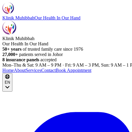
Klinik Muhibbah
Our Health In Our Hand
Klinik Muhibbah
Our Health In Our Hand
50+ years
of trusted family care since 1976
27,000+
patients served in Johor
8 insurance panels
accepted
Mon–Thu & Sat: 9 AM – 9 PM · Fri: 9 AM – 3 PM, Sun: 9 AM – 1 
Home
About
Services
Contact
Book Appointment
EN