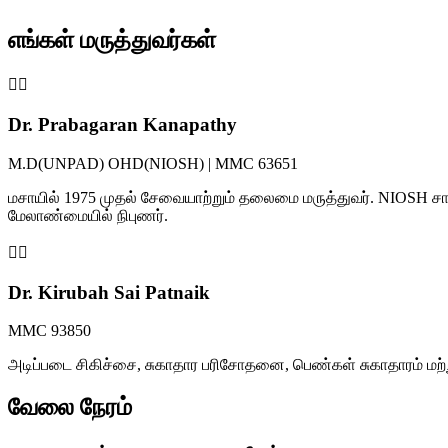
எங்கள் மருத்துவர்கள்
👨‍⚕️
Dr. Prabagaran Kanapathy
M.D(UNPAD) OHD(NIOSH) | MMC 63651
மசாயில் 1975 முதல் சேவையாற்றும் தலைமை மருத்துவர். NIOSH சான
மேலாண்மையில் நிபுணர்.
👩‍⚕️
Dr. Kirubah Sai Patnaik
MMC 93850
அடிப்படை சிகிச்சை, சுகாதார பரிசோதனை, பெண்கள் சுகாதாரம் மற்
வேலை நேரம்