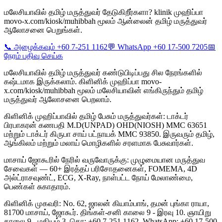
மலேசியாவில் தமிழ் மருத்துவர் தேடுகிறீர்களா? klinik முஹிப்பா
movo-x.com/kiosk/muhibbah மூலம் ஆன்லைன் தமிழ் மருத்துவர்
ஆலோசனை பெறுங்கள்.
📞 அழைக்கவும் +60 7-251 1162
💬 WhatsApp +60 17-500 7205
📅
நேரம் பதிவு செய்க
மலேசியாவில் தமிழ் மருத்துவர் கண்டுபிடிப்பது சில நேரங்களில்
கஷ்டமாக இருக்கலாம். கிளினிக் முஹிப்பா movo-
x.com/kiosk/muhibbah மூலம் மலேசியாவின் எங்கிருந்தும் தமிழ்
மருத்துவர் ஆலோசனை பெறலாம்.
கிளினிக் முஹிப்பாவில் தமிழ் பேசும் மருத்துவர்கள்: டாக்டர்
பிரபாகரன் கணபதி M.D(UNPAD) OHD(NIOSH) MMC 63651
மற்றும் டாக்டர் கிருபா சாய் பட்நாயக் MMC 93850. இருவரும் தமிழ்,
ஆங்கிலம் மற்றும் மலாய் மொழிகளில் சரளமாக பேசுவார்கள்.
மாசாய் ஜோகூரில் நேரில் வருவோருக்கு: முழுமையான மருத்துவ
சேவைகள் — 60+ இரத்தப் பரிசோதனைகள், FOMEMA, 4D
அல்ட்ராசவுண்ட், ECG, X-Ray, நாள்பட்ட நோய் மேலாண்மை,
பெண்கள் சுகாதாரம்.
கிளினிக் முகவரி: No. 62, ஜாலன் கியாம்பாங், தமன் புங்கா ராயா,
81700 மாசாய், ஜோகூர். திங்கள்-சனி காலை 9 - இரவு 10. ஞாயிறு
காலை 9 - மதியம் 3. தொ: +60 7-251 1162, WhatsApp: +60 17-500