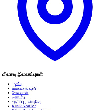
விரைவு இணைப்புகள்
முகப்பு
எங்களைப் பற்றி
சேவைகள்
தொடர்பு
சந்திப்பு முன்பதிவு
Klinik Near Me