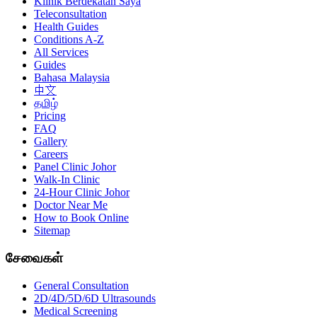
Klinik Berdekatan Saya
Teleconsultation
Health Guides
Conditions A-Z
All Services
Guides
Bahasa Malaysia
中文
தமிழ்
Pricing
FAQ
Gallery
Careers
Panel Clinic Johor
Walk-In Clinic
24-Hour Clinic Johor
Doctor Near Me
How to Book Online
Sitemap
சேவைகள்
General Consultation
2D/4D/5D/6D Ultrasounds
Medical Screening