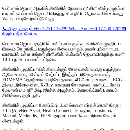
பெர்மாஸ் ஜெயா அருகில் கிளினிக் தேவையா? கிளினிக் முஹிப்பா
மாசாய் பெர்மாஸ் ஜெயாவிலிருந்து சில நிமிட தொலைவில் உள்ளது.
Walk-in வரவேற்கப்படுகிறது.
📞 அழைக்கவும் +60 7-251 1162
💬 WhatsApp +60 17-500 7205
📅
நேரம் பதிவு செய்க
பெர்மாஸ் ஜெயா பகுதியில் வசிப்பவர்களுக்கு கிளினிக் முஹிப்பா
மிகவும் நெருங்கிய மருத்துவ நிலையமாகும். தமன் புங்கா ராயா,
மாசாயில் உள்ள எங்கள் கிளினிக், பெர்மாஸ் ஜெயாவிலிருந்து சுமார்
10-15 நிமிட பயணம் மட்டுமே.
கிளினிக் முஹிப்பாவில் கிடைக்கும் சேவைகள்: பொது மருத்துவ
ஆலோசனை, 60 க்கும் மேற்பட்ட இரத்தப் பரிசோதனைகள்,
FOMEMA தொழிலாளர் பரிசோதனை, 4D அல்ட்ராசவுண்ட், ECG
இதய பரிசோதனை, X-Ray, சுகாதார சோதனை, நாள்பட்ட நோய்
மேலாண்மை (நீரிழிவு, இரத்த அழுத்தம், கொலஸ்ட்ரால்), காயம்
சிகிச்சை, தடுப்பூசி.
கிளினிக் முஹிப்பா 8 காப்பீட்டு பேனல்களை ஏற்றுக்கொள்கிறது:
ETIQA, eBen Assist, Health Connect, Terragon, Torishima,
Madani, Mednefits, IHP Singapore. பணமில்லா உரிமை கோரல்
கிடைக்கும்.