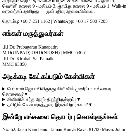
திறக்கும் நேரம்: திங்கள்-வியாழன் & சனி காலை 9 - இரவு 9,
வெள்ளி காலை 9 - மதியம் 3, ஞாயிறு காலை 9 - மதியம் 1. Walk-in
வரவேற்கப்படுகிறது — முன்பதிவு தேவையில்லை.
தொடர்பு: +60 7-251 1162 | WhatsApp: +60 17-500 7205
எங்கள் மருத்துவர்கள்
👨‍⚕️ Dr. Prabagaran Kanapathy
M.D(UNPAD) OHD(NIOSH) | MMC 63651
👨‍⚕️ Dr. Kirubah Sai Patnaik
MMC 93850
அடிக்கடி கேட்கப்படும் கேள்விகள்
பெர்மாஸ் ஜெயாவிலிருந்து கிளினிக் முஹிப்பா எவ்வளவு
தொலைவு?
▼
கிளினிக் எந்த நேரம் திறந்திருக்கும்?
▼
தமிழில் பேசும் மருத்துவர் இருக்கிறார்களா?
▼
இன்றே எங்களை தொடர்பு கொள்ளுங்கள்
No. 62, Jalan Kiambang, Taman Bunga Raya, 81700 Masai, Johor