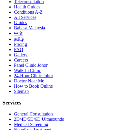
Teleconsultation
Health Guides
Conditions A-Z
All Services
Guides
Bahasa Malaysia
中文
தமிழ்
Pricing
FAQ
Gallery
Careers
Panel Clinic Johor
Walk-In Clinic
24-Hour Clinic Johor
Doctor Near Me
How to Book Online
Sitemap
Services
General Consultation
2D/4D/5D/6D Ultrasounds
Medical Screening
Nebulizer Treatment