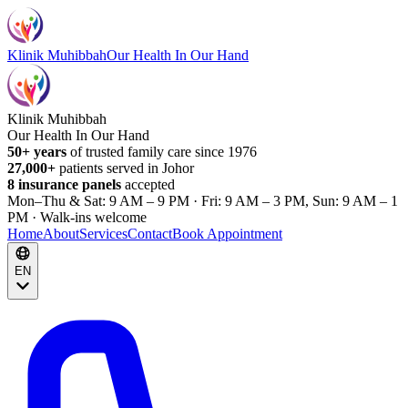
Klinik Muhibbah
Our Health In Our Hand
Klinik Muhibbah
Our Health In Our Hand
50+ years
of trusted family care since 1976
27,000+
patients served in Johor
8 insurance panels
accepted
Mon–Thu & Sat: 9 AM – 9 PM · Fri: 9 AM – 3 PM, Sun: 9 AM – 1
PM · Walk-ins welcome
Home
About
Services
Contact
Book Appointment
EN