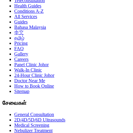
Teleconsultation
Health Guides
Conditions A-Z
All Services
Guides
Bahasa Malaysia
中文
தமிழ்
Pricing
FAQ
Gallery
Careers
Panel Clinic Johor
Walk-In Clinic
24-Hour Clinic Johor
Doctor Near Me
How to Book Online
Sitemap
சேவைகள்
General Consultation
2D/4D/5D/6D Ultrasounds
Medical Screening
Nebulizer Treatment