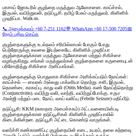
மாசாய் ஜோகூரில் குழந்தை மருத்துவ ஆலோசனை. காய்ச்சல்,
இருமல், வயிற்றுவலி, தடுப்பூசி. தமிழ் பேசும் மருத்துவர். கிளினிக்
முஹிப்பா. Walk-in.
📞 அழைக்கவும் +60 7-251 1162
💬 WhatsApp +60 17-500 7205
📅
நேரம் பதிவு செய்க
குழந்தைகளுக்கு உடல்நலம் சரியில்லாமல் போகும் போது
பெற்றோருக்கு கவலை இயற்கையே. கிளினிக் முஹிப்பா
குழந்தைகளுக்கான மருத்துவ ஆலோசனை மற்றும் சிகிச்சை
வழங்குகிறது. எங்கள் மருத்துவர்கள் குழந்தைகளை கருணையுடன்
பரிசோதித்து சிகிச்சை அளிப்பார்கள்.
குழந்தைகளுக்கு பொதுவாக சிகிச்சை அளிக்கப்படும் நோய்கள்:
காய்ச்சல் — வைரஸ் அல்லது பாக்டீரியா தொற்று. சளி, இருமல்,
தொண்டை கரகரப்பு. காது வலி (Otitis Media). கண் நோய்த்தொற்று
(Conjunctivitis). வயிற்று வலி, வாந்தி, வயிற்றுப்போக்கு. சரும
அலர்ஜி மற்றும் படை நோய். வாய் வலிப்பு (Febrile Seizure) மதிப்பீடு.
தடுப்பூசி: KKM (சுகாதார அமைச்சகம்) அட்டவணையின்படி
குழந்தைகளுக்கான தடுப்பூசிகள் கிளினிக் முஹிப்பாவில்
கிடைக்கின்றன. தடுப்பூசி அட்டை கொண்டு வாருங்கள்.
வளர்ச்சி கண்காணிப்பு: குழந்தையின் எடை, உயரம், தலை சுற்றளவு
அளவிடப்படும். வளர்ச்சி பின்னடைவு இருந்தால் தகுந்த