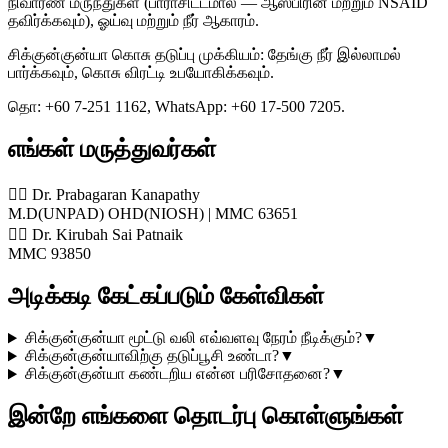
நிவாரண மருந்துகள் (பாராசிட்டமால் — ஆஸ்பிரின் மற்றும் NSAID
தவிர்க்கவும்), ஓய்வு மற்றும் நீர் ஆகாரம்.
சிக்குன்குன்யா கொசு தடுப்பு முக்கியம்: தேங்கு நீர் இல்லாமல்
பார்க்கவும், கொசு விரட்டி உபயோகிக்கவும்.
தொ: +60 7-251 1162, WhatsApp: +60 17-500 7205.
எங்கள் மருத்துவர்கள்
👨‍⚕️ Dr. Prabagaran Kanapathy
M.D(UNPAD) OHD(NIOSH) | MMC 63651
👨‍⚕️ Dr. Kirubah Sai Patnaik
MMC 93850
அடிக்கடி கேட்கப்படும் கேள்விகள்
சிக்குன்குன்யா மூட்டு வலி எவ்வளவு நேரம் நீடிக்கும்?
▼
சிக்குன்குன்யாவிற்கு தடுப்பூசி உண்டா?
▼
சிக்குன்குன்யா கண்டறிய என்ன பரிசோதனை?
▼
இன்றே எங்களை தொடர்பு கொள்ளுங்கள்