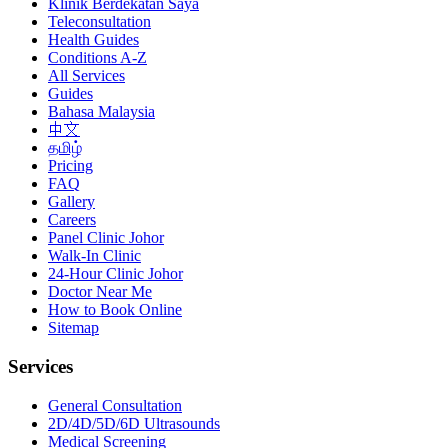
Klinik Berdekatan Saya
Teleconsultation
Health Guides
Conditions A-Z
All Services
Guides
Bahasa Malaysia
中文
தமிழ்
Pricing
FAQ
Gallery
Careers
Panel Clinic Johor
Walk-In Clinic
24-Hour Clinic Johor
Doctor Near Me
How to Book Online
Sitemap
Services
General Consultation
2D/4D/5D/6D Ultrasounds
Medical Screening