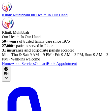
Klinik Muhibbah
Our Health In Our Hand
Klinik Muhibbah
Our Health In Our Hand
50+ years
of trusted family care since 1975
27,000+
patients served in Johor
31 insurance and corporate panels
accepted
Mon–Thu & Sat: 9 AM – 9 PM · Fri: 9 AM – 3 PM, Sun: 9 AM – 3
PM · Walk-ins welcome
Home
About
Services
Contact
Book Appointment
EN