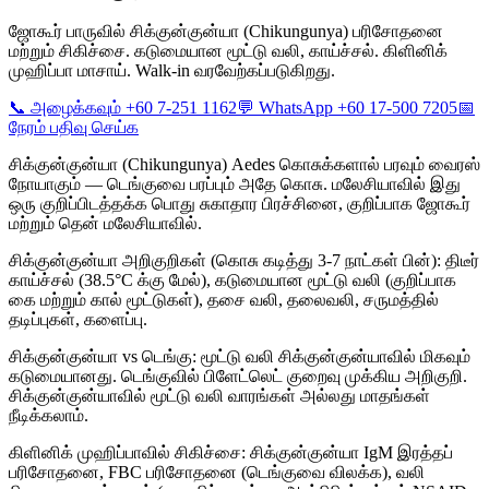
ஜோகூர் பாருவில் சிக்குன்குன்யா (Chikungunya) பரிசோதனை
மற்றும் சிகிச்சை. கடுமையான மூட்டு வலி, காய்ச்சல். கிளினிக்
முஹிப்பா மாசாய். Walk-in வரவேற்கப்படுகிறது.
📞 அழைக்கவும் +60 7-251 1162
💬 WhatsApp +60 17-500 7205
📅
நேரம் பதிவு செய்க
சிக்குன்குன்யா (Chikungunya) Aedes கொசுக்களால் பரவும் வைரஸ்
நோயாகும் — டெங்குவை பரப்பும் அதே கொசு. மலேசியாவில் இது
ஒரு குறிப்பிடத்தக்க பொது சுகாதார பிரச்சினை, குறிப்பாக ஜோகூர்
மற்றும் தென் மலேசியாவில்.
சிக்குன்குன்யா அறிகுறிகள் (கொசு கடித்து 3-7 நாட்கள் பின்): திடீர்
காய்ச்சல் (38.5°C க்கு மேல்), கடுமையான மூட்டு வலி (குறிப்பாக
கை மற்றும் கால் மூட்டுகள்), தசை வலி, தலைவலி, சருமத்தில்
தடிப்புகள், களைப்பு.
சிக்குன்குன்யா vs டெங்கு: மூட்டு வலி சிக்குன்குன்யாவில் மிகவும்
கடுமையானது. டெங்குவில் பிளேட்லெட் குறைவு முக்கிய அறிகுறி.
சிக்குன்குன்யாவில் மூட்டு வலி வாரங்கள் அல்லது மாதங்கள்
நீடிக்கலாம்.
கிளினிக் முஹிப்பாவில் சிகிச்சை: சிக்குன்குன்யா IgM இரத்தப்
பரிசோதனை, FBC பரிசோதனை (டெங்குவை விலக்க), வலி