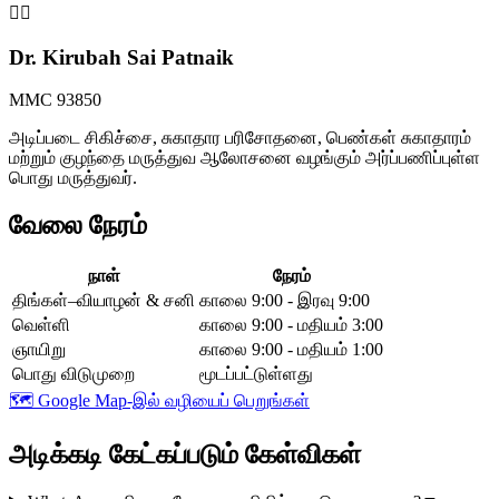
👩‍⚕️
Dr. Kirubah Sai Patnaik
MMC 93850
அடிப்படை சிகிச்சை, சுகாதார பரிசோதனை, பெண்கள் சுகாதாரம்
மற்றும் குழந்தை மருத்துவ ஆலோசனை வழங்கும் அர்ப்பணிப்புள்ள
பொது மருத்துவர்.
வேலை நேரம்
நாள்
நேரம்
திங்கள்–வியாழன் & சனி
காலை 9:00 - இரவு 9:00
வெள்ளி
காலை 9:00 - மதியம் 3:00
ஞாயிறு
காலை 9:00 - மதியம் 1:00
பொது விடுமுறை
மூடப்பட்டுள்ளது
🗺️
Google Map-இல் வழியைப் பெறுங்கள்
அடிக்கடி கேட்கப்படும் கேள்விகள்