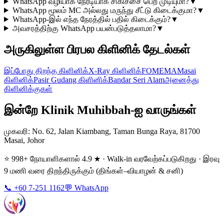
WhatsApp வழியாக நேரடியாக சிகிச்சை பெற முடியுமா?
▼
WhatsApp மூலம் MC அல்லது மருந்து சீட்டு கிடைக்குமா?
▼
WhatsApp-இல் எந்த நேரத்தில் பதில் கிடைக்கும்?
▼
அவசரத்திற்கு WhatsApp பயன்படுத்தலாமா?
▼
அருகிலுள்ள பிரபல கிளினிக் தேடல்கள்
இப்போது திறந்த கிளினிக்
X-Ray கிளினிக்
FOMEMA
Masai
கிளினிக்
Pasir Gudang கிளினிக்
Bandar Seri Alam
அனைத்து
கிளினிக்குகள்
இன்றே Klinik Muhibbah-ஐ வாருங்கள்
முகவரி
: No. 62, Jalan Kiambang, Taman Bunga Raya, 81700
Masai, Johor
⭐ 998+ நோயாளிகளால் 4.9 ★ · Walk-in வரவேற்கப்படுகிறது · இரவு
9 மணி வரை திறந்திருக்கும் (திங்கள்–வியாழன் & சனி)
📞 +60 7-251 1162
💬 WhatsApp