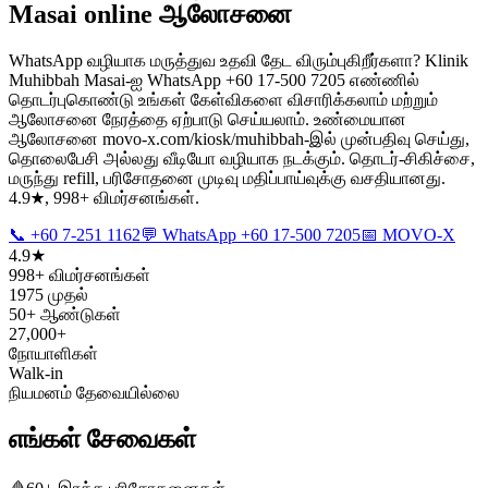
Masai online ஆலோசனை
WhatsApp வழியாக மருத்துவ உதவி தேட விரும்புகிறீர்களா? Klinik
Muhibbah Masai-ஐ WhatsApp +60 17-500 7205 எண்ணில்
தொடர்புகொண்டு உங்கள் கேள்விகளை விசாரிக்கலாம் மற்றும்
ஆலோசனை நேரத்தை ஏற்பாடு செய்யலாம். உண்மையான
ஆலோசனை movo-x.com/kiosk/muhibbah-இல் முன்பதிவு செய்து,
தொலைபேசி அல்லது வீடியோ வழியாக நடக்கும். தொடர்-சிகிச்சை,
மருந்து refill, பரிசோதனை முடிவு மதிப்பாய்வுக்கு வசதியானது.
4.9★, 998+ விமர்சனங்கள்.
📞 +60 7-251 1162
💬 WhatsApp +60 17-500 7205
📅 MOVO-X
4.9★
998+ விமர்சனங்கள்
1975 முதல்
50+ ஆண்டுகள்
27,000+
நோயாளிகள்
Walk-in
நியமனம் தேவையில்லை
எங்கள் சேவைகள்