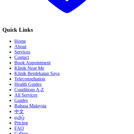
Quick Links
Home
About
Services
Contact
Book Appointment
Klinik Near Me
Klinik Berdekatan Saya
Teleconsultation
Health Guides
Conditions A-Z
All Services
Guides
Bahasa Malaysia
中文
தமிழ்
Pricing
FAQ
Gallery