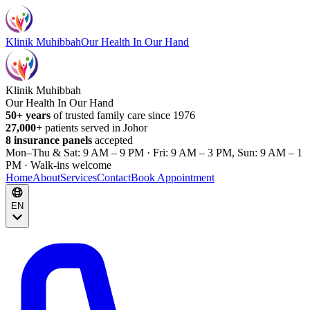
Klinik Muhibbah
Our Health In Our Hand
Klinik Muhibbah
Our Health In Our Hand
50+ years
of trusted family care since 1976
27,000+
patients served in Johor
8 insurance panels
accepted
Mon–Thu & Sat: 9 AM – 9 PM · Fri: 9 AM – 3 PM, Sun: 9 AM – 1
PM · Walk-ins welcome
Home
About
Services
Contact
Book Appointment
EN