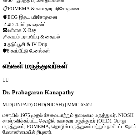
🩸
60+ இரத்த பரிசோதனைகள்
📋
FOMEMA & சுகாதார பரிசோதனை
🫀
ECG இதய பரிசோதனை
🔬
4D அல்ட்ராசவுண்ட்
🩻
உள்ளக X-Ray
🩹
காயம் பராமரிப்பு & தையல்
💉
தடுப்பூசி & IV Drip
🛡️
8 காப்பீட்டு பேனல்கள்
எங்கள் மருத்துவர்கள்
👨‍⚕️
Dr. Prabagaran Kanapathy
M.D(UNPAD) OHD(NIOSH) | MMC 63651
மசாயில் 1975 முதல் சேவையாற்றும் தலைமை மருத்துவர். NIOSH
சான்றளிக்கப்பட்ட தொழில் சுகாதார மருத்துவர் (OHD), பொது
மருத்துவம், FOMEMA, தொழில் மருத்துவம் மற்றும் நாள்பட்ட நோய்
மேலாண்மையில் நிபுணர்.